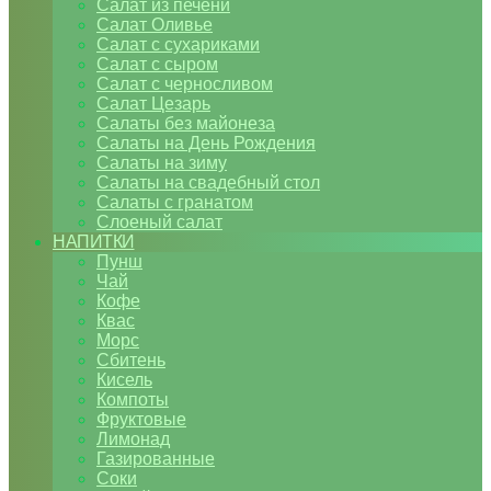
Салат из печени
Салат Оливье
Салат с сухариками
Салат с сыром
Салат с черносливом
Салат Цезарь
Салаты без майонеза
Салаты на День Рождения
Салаты на зиму
Салаты на свадебный стол
Салаты с гранатом
Слоеный салат
НАПИТКИ
Пунш
Чай
Кофе
Квас
Морс
Сбитень
Кисель
Компоты
Фруктовые
Лимонад
Газированные
Соки