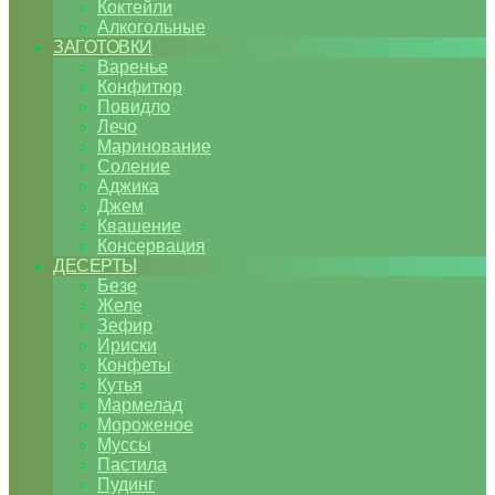
Коктейли
Алкогольные
ЗАГОТОВКИ
Варенье
Конфитюр
Повидло
Лечо
Маринование
Соление
Аджика
Джем
Квашение
Консервация
ДЕСЕРТЫ
Безе
Желе
Зефир
Ириски
Конфеты
Кутья
Мармелад
Мороженое
Муссы
Пастила
Пудинг