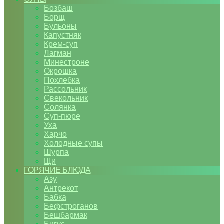
Бозбаш
Борщ
Бульоны
Капустняк
Крем-суп
Лагман
Минестроне
Окрошка
Похлебка
Рассольник
Свекольник
Солянка
Суп-пюре
Уха
Харчо
Холодные супы
Шурпа
Щи
ГОРЯЧИЕ БЛЮДА
Азу
Антрекот
Бабка
Бефстроганов
Бешбармак