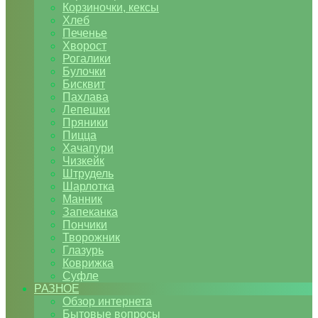
Корзиночки, кексы
Хлеб
Печенье
Хворост
Рогалики
Булочки
Бисквит
Пахлава
Лепешки
Пряники
Пицца
Хачапури
Чизкейк
Штрудель
Шарлотка
Манник
Запеканка
Пончики
Творожник
Глазурь
Коврижка
Суфле
РАЗНОЕ
Обзор интернета
Бытовые вопросы