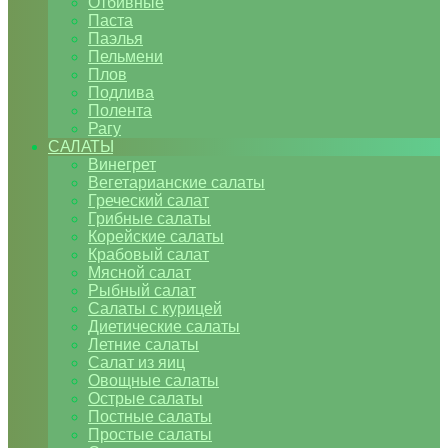
Отбивные
Паста
Паэлья
Пельмени
Плов
Подлива
Полента
Рагу
САЛАТЫ
Винегрет
Вегетарианские салаты
Греческий салат
Грибные салаты
Корейские салаты
Крабовый салат
Мясной салат
Рыбный салат
Салаты с курицей
Диетические салаты
Летние салаты
Салат из яиц
Овощные салаты
Острые салаты
Постные салаты
Простые салаты