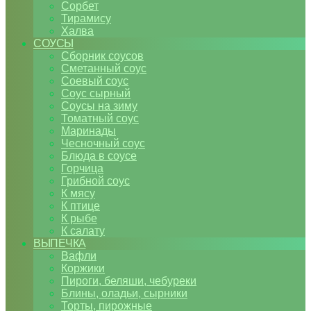
Сорбет
Тирамису
Халва
СОУСЫ
Сборник соусов
Сметанный соус
Соевый соус
Соус сырный
Соусы на зиму
Томатный соус
Маринады
Чесночный соус
Блюда в соусе
Горчица
Грибной соус
К мясу
К птице
К рыбе
К салату
ВЫПЕЧКА
Вафли
Коржики
Пироги, беляши, чебуреки
Блины, оладьи, сырники
Торты, пирожные