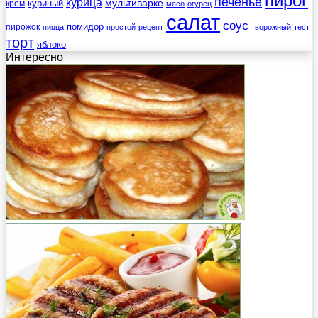
пирог
печенье
курица
мультиварке
куриный
крем
мясо
огурец
салат
соус
помидор
пирожок
пицца
простой
рецепт
творожный
тест
торт
яблоко
Интересно