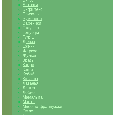
Бигус
Биточки
Бифштекс
Бризоль
Буженина
Вареники
Галушки
Голубцы
Гуляш
Долма
Ежики
Жаркое
Жульен
Зразы
Карри
Каши
Кебаб
Котлеты
Лазанья
Лангет
Лобио
Мамалыга
Манты
Мясо по-французски
Омлет