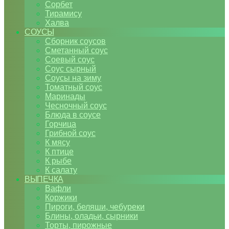
Сорбет
Тирамису
Халва
СОУСЫ
Сборник соусов
Сметанный соус
Соевый соус
Соус сырный
Соусы на зиму
Томатный соус
Маринады
Чесночный соус
Блюда в соусе
Горчица
Грибной соус
К мясу
К птице
К рыбе
К салату
ВЫПЕЧКА
Вафли
Коржики
Пироги, беляши, чебуреки
Блины, оладьи, сырники
Торты, пирожные