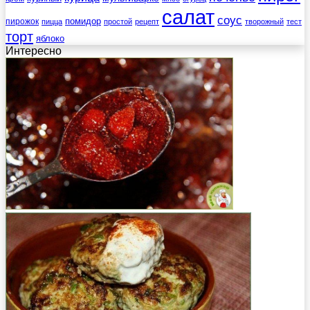
салат
соус
помидор
пирожок
пицца
простой
рецепт
творожный
тест
торт
яблоко
Интересно