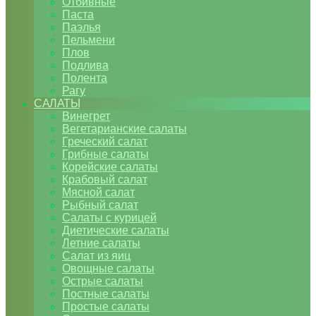
Отбивные
Паста
Паэлья
Пельмени
Плов
Подлива
Полента
Рагу
САЛАТЫ
Винегрет
Вегетарианские салаты
Греческий салат
Грибные салаты
Корейские салаты
Крабовый салат
Мясной салат
Рыбный салат
Салаты с курицей
Диетические салаты
Летние салаты
Салат из яиц
Овощные салаты
Острые салаты
Постные салаты
Простые салаты