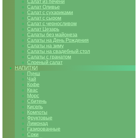
Салат из печени
Салат Оливье
Салат с сухариками
Салат с сыром
Салат с черносливом
Салат Цезарь
Салаты без майонеза
Салаты на День Рождения
Салаты на зиму
Салаты на свадебный стол
Салаты с гранатом
Слоеный салат
НАПИТКИ
Пунш
Чай
Кофе
Квас
Морс
Сбитень
Кисель
Компоты
Фруктовые
Лимонад
Газированные
Соки