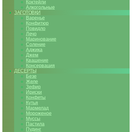
Коктейли
Алкогольные
ЗАГОТОВКИ
Варенье
Конфитюр
Повидло
Лечо
Маринование
Соление
Аджика
Джем
Квашение
Консервация
ДЕСЕРТЫ
Безе
Желе
Зефир
Ириски
Конфеты
Кутья
Мармелад
Мороженое
Муссы
Пастила
Пудинг