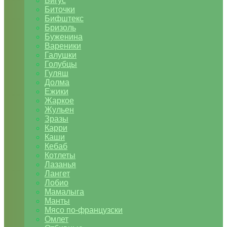
Бигус
Биточки
Бифштекс
Бризоль
Буженина
Вареники
Галушки
Голубцы
Гуляш
Долма
Ежики
Жаркое
Жульен
Зразы
Карри
Каши
Кебаб
Котлеты
Лазанья
Лангет
Лобио
Мамалыга
Манты
Мясо по-французски
Омлет