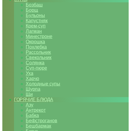
Бозбаш
Борщ
Бульоны
Капустняк
Крем-суп
Лагман
Минестроне
Окрошка
Похлебка
Рассольник
Свекольник
Солянка
Суп-пюре
Уха
Харчо
Холодные супы
Шурпа
Щи
ГОРЯЧИЕ БЛЮДА
Азу
Антрекот
Бабка
Бефстроганов
Бешбармак