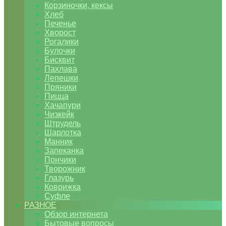
Корзиночки, кексы
Хлеб
Печенье
Хворост
Рогалики
Булочки
Бисквит
Пахлава
Лепешки
Пряники
Пицца
Хачапури
Чизкейк
Штрудель
Шарлотка
Манник
Запеканка
Пончики
Творожник
Глазурь
Коврижка
Суфле
РАЗНОЕ
Обзор интернета
Бытовые вопросы