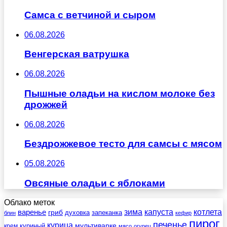
Самса с ветчиной и сыром
06.08.2026
Венгерская ватрушка
06.08.2026
Пышные оладьи на кислом молоке без
дрожжей
06.08.2026
Бездрожжевое тесто для самсы с мясом
05.08.2026
Овсяные оладьи с яблоками
Облако меток
зима
котлета
варенье
капуста
гриб
духовка
запеканка
блин
кефир
пирог
печенье
курица
мультиварке
куриный
крем
мясо
огурец