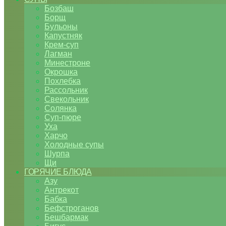
Бозбаш
Борщ
Бульоны
Капустняк
Крем-суп
Лагман
Минестроне
Окрошка
Похлебка
Рассольник
Свекольник
Солянка
Суп-пюре
Уха
Харчо
Холодные супы
Шурпа
Щи
ГОРЯЧИЕ БЛЮДА
Азу
Антрекот
Бабка
Бефстроганов
Бешбармак