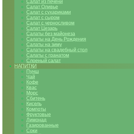
Салат из печени
Салат Оливье
Салат с сухариками
Салат с сыром
Салат с черносливом
Салат Цезарь
Салаты без майонеза
Салаты на День Рождения
Салаты на зиму
Салаты на свадебный стол
Салаты с гранатом
Слоеный салат
НАПИТКИ
Пунш
Чай
Кофе
Квас
Морс
Сбитень
Кисель
Компоты
Фруктовые
Лимонад
Газированные
Соки