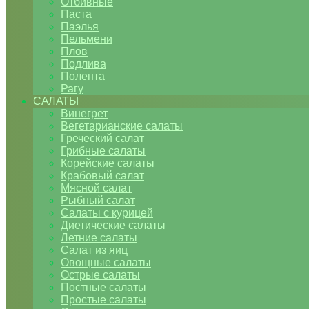
Отбивные
Паста
Паэлья
Пельмени
Плов
Подлива
Полента
Рагу
САЛАТЫ
Винегрет
Вегетарианские салаты
Греческий салат
Грибные салаты
Корейские салаты
Крабовый салат
Мясной салат
Рыбный салат
Салаты с курицей
Диетические салаты
Летние салаты
Салат из яиц
Овощные салаты
Острые салаты
Постные салаты
Простые салаты