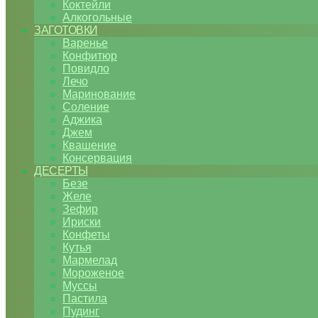
Коктейли
Алкогольные
ЗАГОТОВКИ
Варенье
Конфитюр
Повидло
Лечо
Маринование
Соление
Аджика
Джем
Квашение
Консервация
ДЕСЕРТЫ
Безе
Желе
Зефир
Ириски
Конфеты
Кутья
Мармелад
Мороженое
Муссы
Пастила
Пудинг