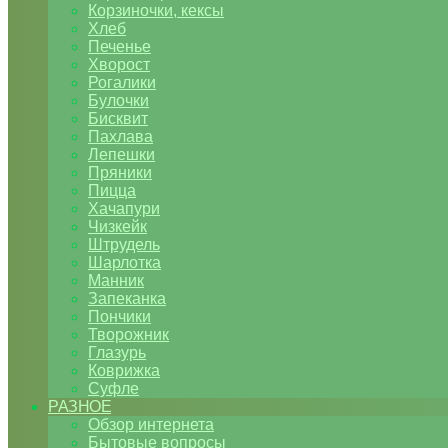
Корзиночки, кексы
Хлеб
Печенье
Хворост
Рогалики
Булочки
Бисквит
Пахлава
Лепешки
Пряники
Пицца
Хачапури
Чизкейк
Штрудель
Шарлотка
Манник
Запеканка
Пончики
Творожник
Глазурь
Коврижка
Суфле
РАЗНОЕ
Обзор интернета
Бытовые вопросы