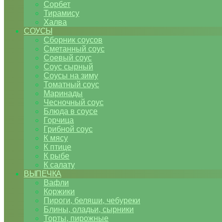
Сорбет
Тирамису
Халва
СОУСЫ
Сборник соусов
Сметанный соус
Соевый соус
Соус сырный
Соусы на зиму
Томатный соус
Маринады
Чесночный соус
Блюда в соусе
Горчица
Грибной соус
К мясу
К птице
К рыбе
К салату
ВЫПЕЧКА
Вафли
Коржики
Пироги, беляши, чебуреки
Блины, оладьи, сырники
Торты, пирожные