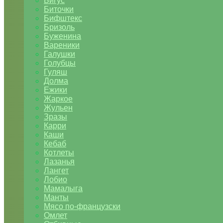
Бигус
Биточки
Бифштекс
Бризоль
Буженина
Вареники
Галушки
Голубцы
Гуляш
Долма
Ежики
Жаркое
Жульен
Зразы
Карри
Каши
Кебаб
Котлеты
Лазанья
Лангет
Лобио
Мамалыга
Манты
Мясо по-французски
Омлет