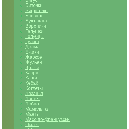
Бигус
Биточки
Бифштекс
Бризоль
Буженина
Вареники
Галушки
Голубцы
Гуляш
Долма
Ежики
Жаркое
Жульен
Зразы
Карри
Каши
Кебаб
Котлеты
Лазанья
Лангет
Лобио
Мамалыга
Манты
Мясо по-французски
Омлет