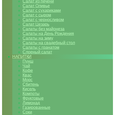
Салат из печени
Салат Оливье
Салат с сухариками
Салат с сыром
Салат с черносливом
Салат Цезарь
Салаты без майонеза
Салаты на День Рождения
Салаты на зиму
Салаты на свадебный стол
Салаты с гранатом
Слоеный салат
НАПИТКИ
Пунш
Чай
Кофе
Квас
Морс
Сбитень
Кисель
Компоты
Фруктовые
Лимонад
Газированные
Соки