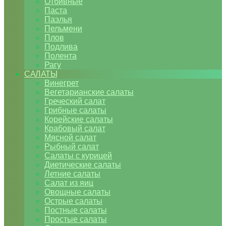
Отбивные
Паста
Паэлья
Пельмени
Плов
Подлива
Полента
Рагу
САЛАТЫ
Винегрет
Вегетарианские салаты
Греческий салат
Грибные салаты
Корейские салаты
Крабовый салат
Мясной салат
Рыбный салат
Салаты с курицей
Диетические салаты
Летние салаты
Салат из яиц
Овощные салаты
Острые салаты
Постные салаты
Простые салаты