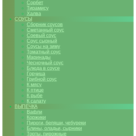
Сорбет
Тирамису
Халва
СОУСЫ
Сборник соусов
Сметанный соус
Соевый соус
Соус сырный
Соусы на зиму
Томатный соус
Маринады
Чесночный соус
Блюда в соусе
Горчица
Грибной соус
К мясу
К птице
К рыбе
К салату
ВЫПЕЧКА
Вафли
Коржики
Пироги, беляши, чебуреки
Блины, оладьи, сырники
Торты, пирожные