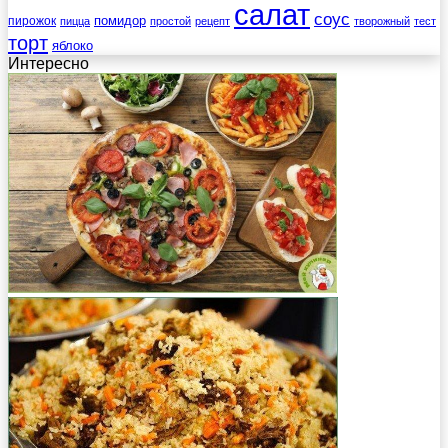
салат
соус
помидор
пирожок
пицца
простой
рецепт
творожный
тест
торт
яблоко
Интересно