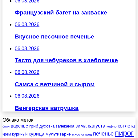
06.08.2026
Французский багет на закваске
06.08.2026
Вкусное песочное печенье
06.08.2026
Тесто для чебуреков в хлебопечке
06.08.2026
Самса с ветчиной и сыром
06.08.2026
Венгерская ватрушка
Облако меток
зима
котлета
варенье
капуста
гриб
духовка
запеканка
блин
кефир
пирог
печенье
курица
мультиварке
куриный
крем
мясо
огурец