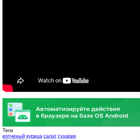
Теги
копченый
курица
салат
сухарик