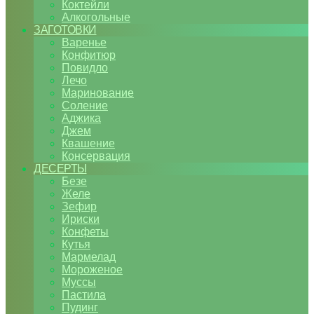
Коктейли
Алкогольные
ЗАГОТОВКИ
Варенье
Конфитюр
Повидло
Лечо
Маринование
Соление
Аджика
Джем
Квашение
Консервация
ДЕСЕРТЫ
Безе
Желе
Зефир
Ириски
Конфеты
Кутья
Мармелад
Мороженое
Муссы
Пастила
Пудинг