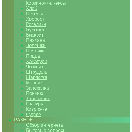
Корзиночки, кексы
Хлеб
Печенье
Хворост
Рогалики
Булочки
Бисквит
Пахлава
Лепешки
Пряники
Пицца
Хачапури
Чизкейк
Штрудель
Шарлотка
Манник
Запеканка
Пончики
Творожник
Глазурь
Коврижка
Суфле
РАЗНОЕ
Обзор интернета
Бытовые вопросы