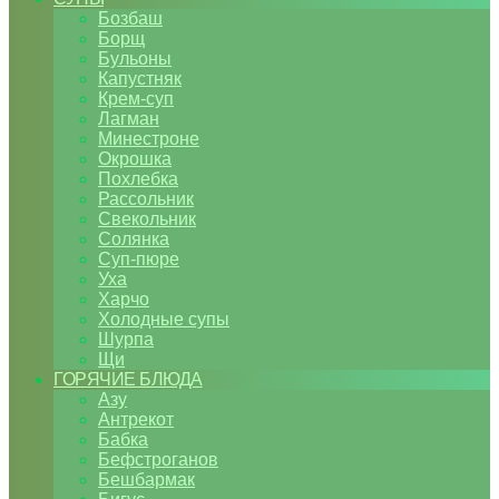
Бозбаш
Борщ
Бульоны
Капустняк
Крем-суп
Лагман
Минестроне
Окрошка
Похлебка
Рассольник
Свекольник
Солянка
Суп-пюре
Уха
Харчо
Холодные супы
Шурпа
Щи
ГОРЯЧИЕ БЛЮДА
Азу
Антрекот
Бабка
Бефстроганов
Бешбармак