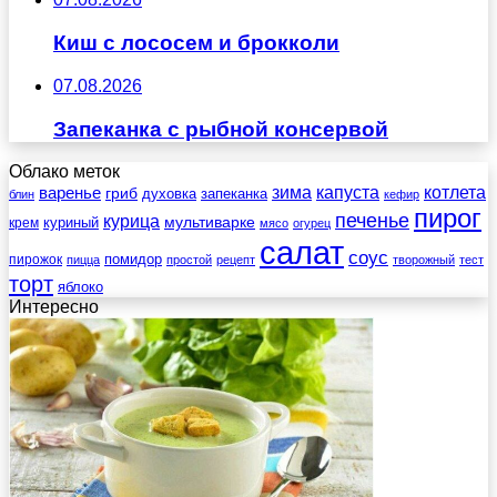
Киш с лососем и брокколи
07.08.2026
Запеканка с рыбной консервой
Облако меток
зима
котлета
варенье
капуста
гриб
духовка
запеканка
блин
кефир
пирог
печенье
курица
мультиварке
куриный
крем
мясо
огурец
салат
соус
помидор
пирожок
пицца
простой
рецепт
творожный
тест
торт
яблоко
Интересно