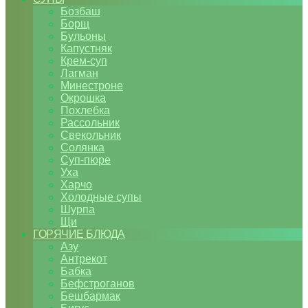
Бозбаш
Борщ
Бульоны
Капустняк
Крем-суп
Лагман
Минестроне
Окрошка
Похлебка
Рассольник
Свекольник
Солянка
Суп-пюре
Уха
Харчо
Холодные супы
Шурпа
Щи
ГОРЯЧИЕ БЛЮДА
Азу
Антрекот
Бабка
Бефстроганов
Бешбармак