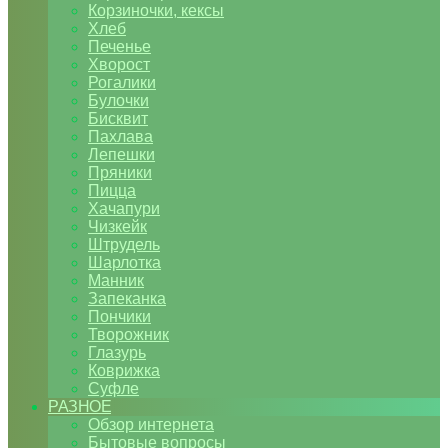
Корзиночки, кексы
Хлеб
Печенье
Хворост
Рогалики
Булочки
Бисквит
Пахлава
Лепешки
Пряники
Пицца
Хачапури
Чизкейк
Штрудель
Шарлотка
Манник
Запеканка
Пончики
Творожник
Глазурь
Коврижка
Суфле
РАЗНОЕ
Обзор интернета
Бытовые вопросы