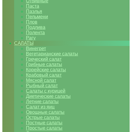
Отбивные
Паста
Паэлья
Пельмени
Плов
Подлива
Полента
Рагу
САЛАТЫ
Винегрет
Вегетарианские салаты
Греческий салат
Грибные салаты
Корейские салаты
Крабовый салат
Мясной салат
Рыбный салат
Салаты с курицей
Диетические салаты
Летние салаты
Салат из яиц
Овощные салаты
Острые салаты
Постные салаты
Простые салаты