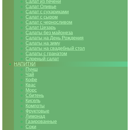
Салат из печени
Салат Оливье
Салат с сухариками
Салат с сыром
Салат с черносливом
Салат Цезарь
Салаты без майонеза
Салаты на День Рождения
Салаты на зиму
Салаты на свадебный стол
Салаты с гранатом
Слоеный салат
НАПИТКИ
Пунш
Чай
Кофе
Квас
Морс
Сбитень
Кисель
Компоты
Фруктовые
Лимонад
Газированные
Соки