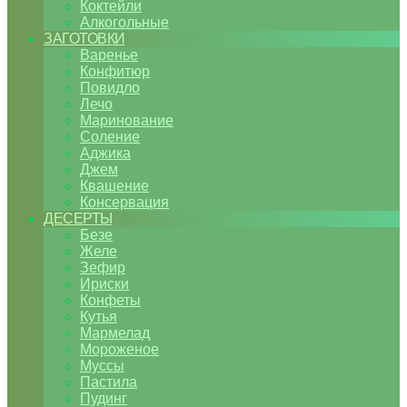
Коктейли
Алкогольные
ЗАГОТОВКИ
Варенье
Конфитюр
Повидло
Лечо
Маринование
Соление
Аджика
Джем
Квашение
Консервация
ДЕСЕРТЫ
Безе
Желе
Зефир
Ириски
Конфеты
Кутья
Мармелад
Мороженое
Муссы
Пастила
Пудинг