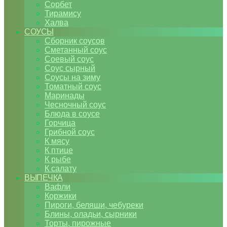
Сорбет
Тирамису
Халва
СОУСЫ
Сборник соусов
Сметанный соус
Соевый соус
Соус сырный
Соусы на зиму
Томатный соус
Маринады
Чесночный соус
Блюда в соусе
Горчица
Грибной соус
К мясу
К птице
К рыбе
К салату
ВЫПЕЧКА
Вафли
Коржики
Пироги, беляши, чебуреки
Блины, оладьи, сырники
Торты, пирожные