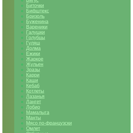
Бигус
Биточки
Бифштекс
Бризоль
Буженина
Вареники
Галушки
Голубцы
Гуляш
Долма
Ежики
Жаркое
Жульен
Зразы
Карри
Каши
Кебаб
Котлеты
Лазанья
Лангет
Лобио
Мамалыга
Манты
Мясо по-французски
Омлет