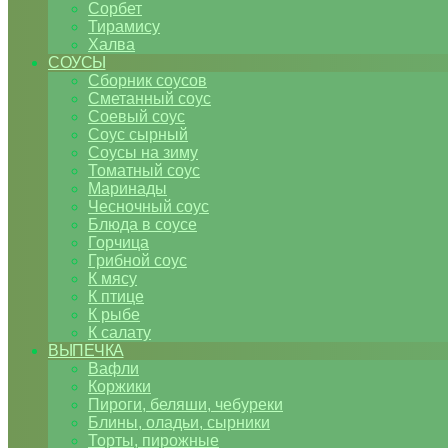
Сорбет
Тирамису
Халва
СОУСЫ
Сборник соусов
Сметанный соус
Соевый соус
Соус сырный
Соусы на зиму
Томатный соус
Маринады
Чесночный соус
Блюда в соусе
Горчица
Грибной соус
К мясу
К птице
К рыбе
К салату
ВЫПЕЧКА
Вафли
Коржики
Пироги, беляши, чебуреки
Блины, оладьи, сырники
Торты, пирожные