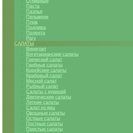
Отбивные
Паста
Паэлья
Пельмени
Плов
Подлива
Полента
Рагу
САЛАТЫ
Винегрет
Вегетарианские салаты
Греческий салат
Грибные салаты
Корейские салаты
Крабовый салат
Мясной салат
Рыбный салат
Салаты с курицей
Диетические салаты
Летние салаты
Салат из яиц
Овощные салаты
Острые салаты
Постные салаты
Простые салаты