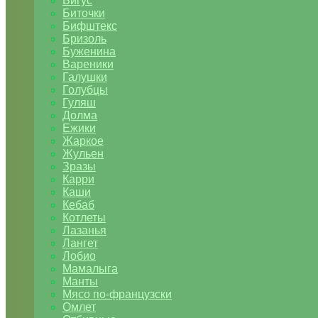
Бигус
Биточки
Бифштекс
Бризоль
Буженина
Вареники
Галушки
Голубцы
Гуляш
Долма
Ежики
Жаркое
Жульен
Зразы
Карри
Каши
Кебаб
Котлеты
Лазанья
Лангет
Лобио
Мамалыга
Манты
Мясо по-французски
Омлет