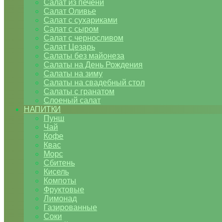
Салат из печени
Салат Оливье
Салат с сухариками
Салат с сыром
Салат с черносливом
Салат Цезарь
Салаты без майонеза
Салаты на День Рождения
Салаты на зиму
Салаты на свадебный стол
Салаты с гранатом
Слоеный салат
НАПИТКИ
Пунш
Чай
Кофе
Квас
Морс
Сбитень
Кисель
Компоты
Фруктовые
Лимонад
Газированные
Соки