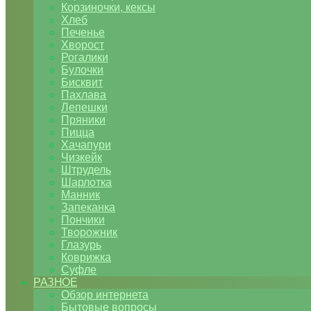
Корзиночки, кексы
Хлеб
Печенье
Хворост
Рогалики
Булочки
Бисквит
Пахлава
Лепешки
Пряники
Пицца
Хачапури
Чизкейк
Штрудель
Шарлотка
Манник
Запеканка
Пончики
Творожник
Глазурь
Коврижка
Суфле
РАЗНОЕ
Обзор интернета
Бытовые вопросы