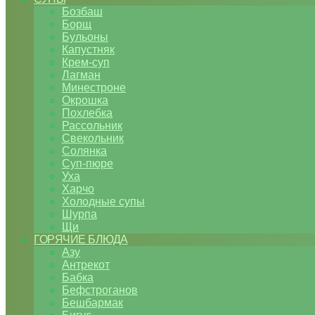
Бозбаш
Борщ
Бульоны
Капустняк
Крем-суп
Лагман
Минестроне
Окрошка
Похлебка
Рассольник
Свекольник
Солянка
Суп-пюре
Уха
Харчо
Холодные супы
Шурпа
Щи
ГОРЯЧИЕ БЛЮДА
Азу
Антрекот
Бабка
Бефстроганов
Бешбармак