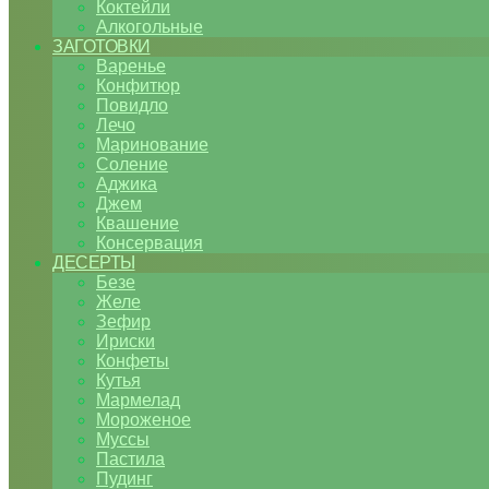
Коктейли
Алкогольные
ЗАГОТОВКИ
Варенье
Конфитюр
Повидло
Лечо
Маринование
Соление
Аджика
Джем
Квашение
Консервация
ДЕСЕРТЫ
Безе
Желе
Зефир
Ириски
Конфеты
Кутья
Мармелад
Мороженое
Муссы
Пастила
Пудинг