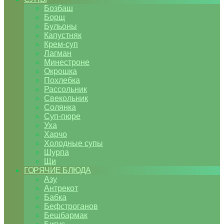
Бозбаш
Борщ
Бульоны
Капустняк
Крем-суп
Лагман
Минестроне
Окрошка
Похлебка
Рассольник
Свекольник
Солянка
Суп-пюре
Уха
Харчо
Холодные супы
Шурпа
Щи
ГОРЯЧИЕ БЛЮДА
Азу
Антрекот
Бабка
Бефстроганов
Бешбармак