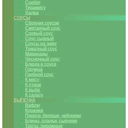
Сорбет
Тирамису
Халва
СОУСЫ
Сборник соусов
Сметанный соус
Соевый соус
Соус сырный
Соусы на зиму
Томатный соус
Маринады
Чесночный соус
Блюда в соусе
Горчица
Грибной соус
К мясу
К птице
К рыбе
К салату
ВЫПЕЧКА
Вафли
Коржики
Пироги, беляши, чебуреки
Блины, оладьи, сырники
Торты, пирожные