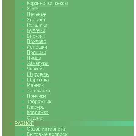
Корзиночки, кексы
Хлеб
Печенье
Хворост
Рогалики
Булочки
Бисквит
Пахлава
Лепешки
Пряники
Пицца
Хачапури
Чизкейк
Штрудель
Шарлотка
Манник
Запеканка
Пончики
Творожник
Глазурь
Коврижка
Суфле
РАЗНОЕ
Обзор интернета
Бытовые вопросы