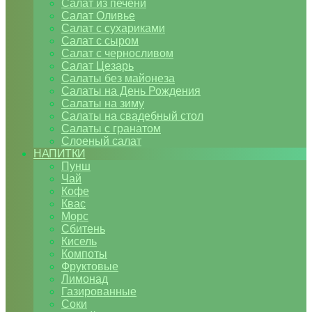
Салат из печени
Салат Оливье
Салат с сухариками
Салат с сыром
Салат с черносливом
Салат Цезарь
Салаты без майонеза
Салаты на День Рождения
Салаты на зиму
Салаты на свадебный стол
Салаты с гранатом
Слоеный салат
НАПИТКИ
Пунш
Чай
Кофе
Квас
Морс
Сбитень
Кисель
Компоты
Фруктовые
Лимонад
Газированные
Соки