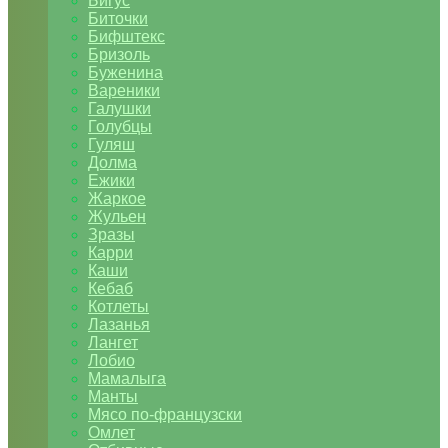
Бигус
Биточки
Бифштекс
Бризоль
Буженина
Вареники
Галушки
Голубцы
Гуляш
Долма
Ежики
Жаркое
Жульен
Зразы
Карри
Каши
Кебаб
Котлеты
Лазанья
Лангет
Лобио
Мамалыга
Манты
Мясо по-французски
Омлет