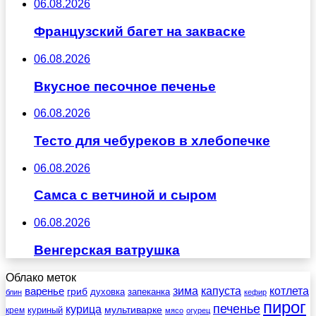
06.08.2026
Французский багет на закваске
06.08.2026
Вкусное песочное печенье
06.08.2026
Тесто для чебуреков в хлебопечке
06.08.2026
Самса с ветчиной и сыром
06.08.2026
Венгерская ватрушка
Облако меток
зима
котлета
варенье
капуста
гриб
духовка
запеканка
блин
кефир
пирог
печенье
курица
мультиварке
куриный
крем
мясо
огурец