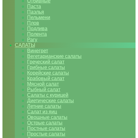
Отбивные
Паста
Паэлья
Пельмени
Плов
Подлива
Полента
Рагу
САЛАТЫ
Винегрет
Вегетарианские салаты
Греческий салат
Грибные салаты
Корейские салаты
Крабовый салат
Мясной салат
Рыбный салат
Салаты с курицей
Диетические салаты
Летние салаты
Салат из яиц
Овощные салаты
Острые салаты
Постные салаты
Простые салаты