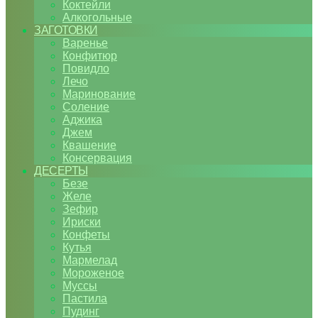
Коктейли
Алкогольные
ЗАГОТОВКИ
Варенье
Конфитюр
Повидло
Лечо
Маринование
Соление
Аджика
Джем
Квашение
Консервация
ДЕСЕРТЫ
Безе
Желе
Зефир
Ириски
Конфеты
Кутья
Мармелад
Мороженое
Муссы
Пастила
Пудинг