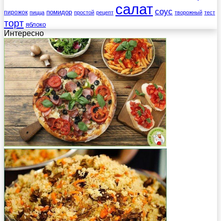
салат
соус
помидор
пирожок
пицца
простой
рецепт
творожный
тест
торт
яблоко
Интересно