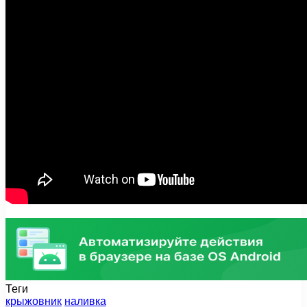
Теги
крыжовник
наливка