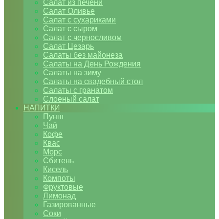
Салат из печени
Салат Оливье
Салат с сухариками
Салат с сыром
Салат с черносливом
Салат Цезарь
Салаты без майонеза
Салаты на День Рождения
Салаты на зиму
Салаты на свадебный стол
Салаты с гранатом
Слоеный салат
НАПИТКИ
Пунш
Чай
Кофе
Квас
Морс
Сбитень
Кисель
Компоты
Фруктовые
Лимонад
Газированные
Соки