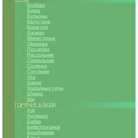
Бозбаш
Борщ
Бульоны
Капустняк
Крем-суп
Лагман
Минестроне
Окрошка
Похлебка
Рассольник
Свекольник
Солянка
Суп-пюре
Уха
Харчо
Холодные супы
Шурпа
Щи
ГОРЯЧИЕ БЛЮДА
Азу
Антрекот
Бабка
Бефстроганов
Бешбармак