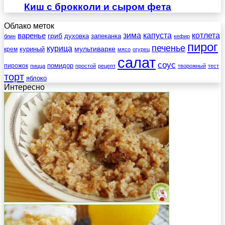
Киш с брокколи и сыром фета
Облако меток
зима
котлета
варенье
капуста
гриб
духовка
запеканка
блин
кефир
пирог
печенье
курица
мультиварке
куриный
крем
мясо
огурец
салат
соус
помидор
пирожок
пицца
простой
рецепт
творожный
тест
торт
яблоко
Интересно