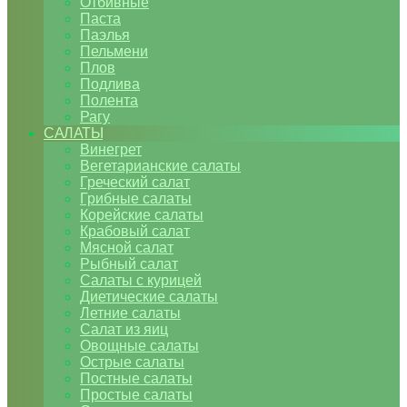
Отбивные
Паста
Паэлья
Пельмени
Плов
Подлива
Полента
Рагу
САЛАТЫ
Винегрет
Вегетарианские салаты
Греческий салат
Грибные салаты
Корейские салаты
Крабовый салат
Мясной салат
Рыбный салат
Салаты с курицей
Диетические салаты
Летние салаты
Салат из яиц
Овощные салаты
Острые салаты
Постные салаты
Простые салаты