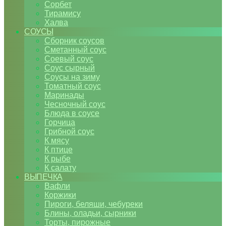
Сорбет
Тирамису
Халва
СОУСЫ
Сборник соусов
Сметанный соус
Соевый соус
Соус сырный
Соусы на зиму
Томатный соус
Маринады
Чесночный соус
Блюда в соусе
Горчица
Грибной соус
К мясу
К птице
К рыбе
К салату
ВЫПЕЧКА
Вафли
Коржики
Пироги, беляши, чебуреки
Блины, оладьи, сырники
Торты, пирожные