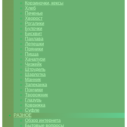
Корзиночки, кексы
Хлеб
Печенье
Хворост
Рогалики
Булочки
Бисквит
Пахлава
Лепешки
Пряники
Пицца
Хачапури
Чизкейк
Штрудель
Шарлотка
Манник
Запеканка
Пончики
Творожник
Глазурь
Коврижка
Суфле
РАЗНОЕ
Обзор интернета
Бытовые вопросы