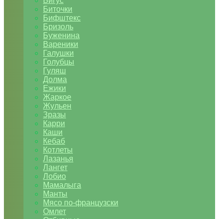
Бигус
Биточки
Бифштекс
Бризоль
Буженина
Вареники
Галушки
Голубцы
Гуляш
Долма
Ежики
Жаркое
Жульен
Зразы
Карри
Каши
Кебаб
Котлеты
Лазанья
Лангет
Лобио
Мамалыга
Манты
Мясо по-французски
Омлет