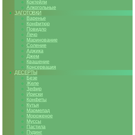
Коктейли
Алкогольные
ЗАГОТОВКИ
Варенье
Конфитюр
Повидло
Лечо
Маринование
Соление
Аджика
Джем
Квашение
Консервация
ДЕСЕРТЫ
Безе
Желе
Зефир
Ириски
Конфеты
Кутья
Мармелад
Мороженое
Муссы
Пастила
Пудинг