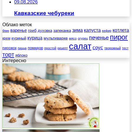
09.08.2026
Кавказские чебуреки
Облако меток
зима
котлета
варенье
капуста
гриб
духовка
запеканка
блин
кефир
пирог
печенье
курица
мультиварке
куриный
крем
мясо
огурец
салат
соус
помидор
пирожок
пицца
простой
рецепт
творожный
тест
торт
яблоко
Интересно