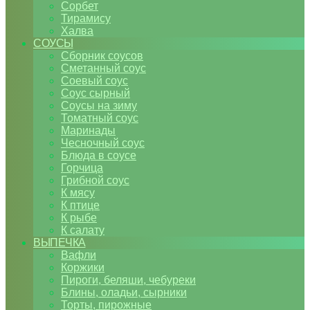
Сорбет
Тирамису
Халва
СОУСЫ
Сборник соусов
Сметанный соус
Соевый соус
Соус сырный
Соусы на зиму
Томатный соус
Маринады
Чесночный соус
Блюда в соусе
Горчица
Грибной соус
К мясу
К птице
К рыбе
К салату
ВЫПЕЧКА
Вафли
Коржики
Пироги, беляши, чебуреки
Блины, оладьи, сырники
Торты, пирожные