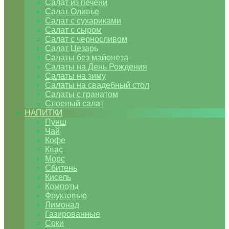
Салат из печени
Салат Оливье
Салат с сухариками
Салат с сыром
Салат с черносливом
Салат Цезарь
Салаты без майонеза
Салаты на День Рождения
Салаты на зиму
Салаты на свадебный стол
Салаты с гранатом
Слоеный салат
НАПИТКИ
Пунш
Чай
Кофе
Квас
Морс
Сбитень
Кисель
Компоты
Фруктовые
Лимонад
Газированные
Соки