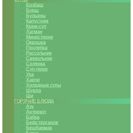
Бозбаш
Борщ
Бульоны
Капустняк
Крем-суп
Лагман
Минестроне
Окрошка
Похлебка
Рассольник
Свекольник
Солянка
Суп-пюре
Уха
Харчо
Холодные супы
Шурпа
Щи
ГОРЯЧИЕ БЛЮДА
Азу
Антрекот
Бабка
Бефстроганов
Бешбармак