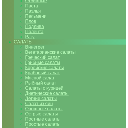
Отбивные
Паста
Паэлья
Пельмени
Плов
Подлива
Полента
Рагу
САЛАТЫ
Винегрет
Вегетарианские салаты
Греческий салат
Грибные салаты
Корейские салаты
Крабовый салат
Мясной салат
Рыбный салат
Салаты с курицей
Диетические салаты
Летние салаты
Салат из яиц
Овощные салаты
Острые салаты
Постные салаты
Простые салаты