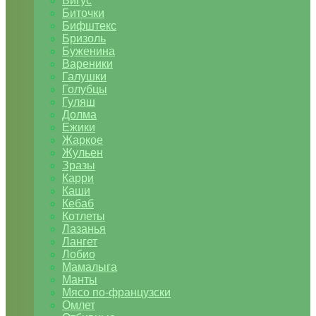
Бигус
Биточки
Бифштекс
Бризоль
Буженина
Вареники
Галушки
Голубцы
Гуляш
Долма
Ежики
Жаркое
Жульен
Зразы
Карри
Каши
Кебаб
Котлеты
Лазанья
Лангет
Лобио
Мамалыга
Манты
Мясо по-французски
Омлет