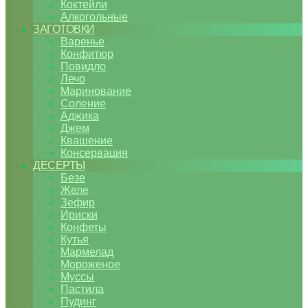
Коктейли
Алкогольные
ЗАГОТОВКИ
Варенье
Конфитюр
Повидло
Лечо
Маринование
Соление
Аджика
Джем
Квашение
Консервация
ДЕСЕРТЫ
Безе
Желе
Зефир
Ириски
Конфеты
Кутья
Мармелад
Мороженое
Муссы
Пастила
Пудинг