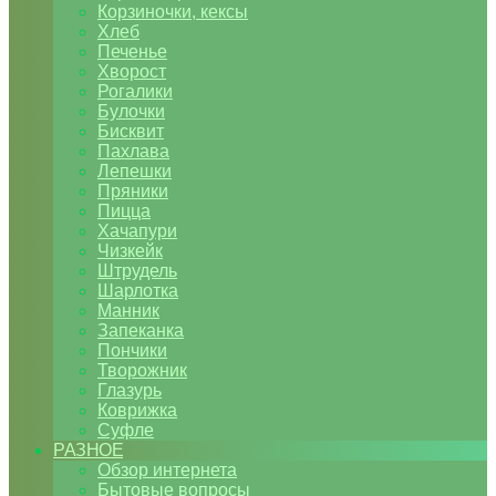
Корзиночки, кексы
Хлеб
Печенье
Хворост
Рогалики
Булочки
Бисквит
Пахлава
Лепешки
Пряники
Пицца
Хачапури
Чизкейк
Штрудель
Шарлотка
Манник
Запеканка
Пончики
Творожник
Глазурь
Коврижка
Суфле
РАЗНОЕ
Обзор интернета
Бытовые вопросы