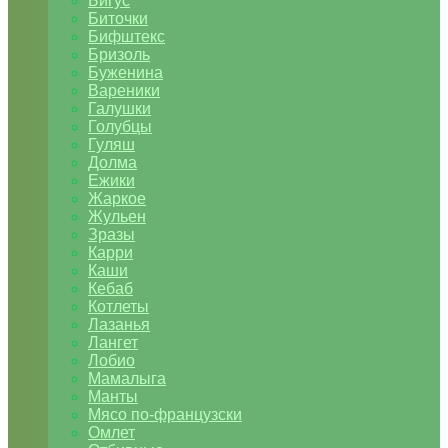
Бигус
Биточки
Бифштекс
Бризоль
Буженина
Вареники
Галушки
Голубцы
Гуляш
Долма
Ежики
Жаркое
Жульен
Зразы
Карри
Каши
Кебаб
Котлеты
Лазанья
Лангет
Лобио
Мамалыга
Манты
Мясо по-французски
Омлет