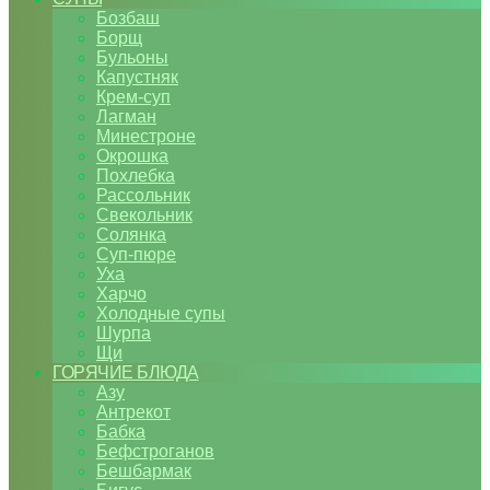
Бозбаш
Борщ
Бульоны
Капустняк
Крем-суп
Лагман
Минестроне
Окрошка
Похлебка
Рассольник
Свекольник
Солянка
Суп-пюре
Уха
Харчо
Холодные супы
Шурпа
Щи
ГОРЯЧИЕ БЛЮДА
Азу
Антрекот
Бабка
Бефстроганов
Бешбармак