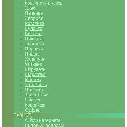
Корзиночки, кексы
Хлеб
Печенье
Хворост
Рогалики
Булочки
Бисквит
Пахлава
Лепешки
Пряники
Пицца
Хачапури
Чизкейк
Штрудель
Шарлотка
Манник
Запеканка
Пончики
Творожник
Глазурь
Коврижка
Суфле
РАЗНОЕ
Обзор интернета
Бытовые вопросы