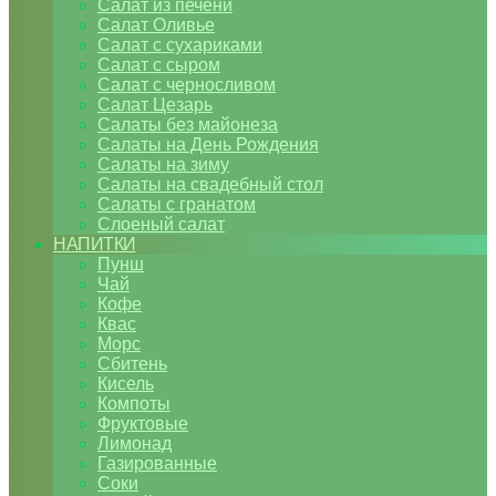
Салат из печени
Салат Оливье
Салат с сухариками
Салат с сыром
Салат с черносливом
Салат Цезарь
Салаты без майонеза
Салаты на День Рождения
Салаты на зиму
Салаты на свадебный стол
Салаты с гранатом
Слоеный салат
НАПИТКИ
Пунш
Чай
Кофе
Квас
Морс
Сбитень
Кисель
Компоты
Фруктовые
Лимонад
Газированные
Соки