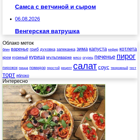
Самса с ветчиной и сыром
06.08.2026
Венгерская ватрушка
Облако меток
зима
котлета
варенье
капуста
гриб
духовка
запеканка
блин
кефир
пирог
печенье
курица
мультиварке
куриный
крем
мясо
огурец
салат
соус
помидор
пирожок
пицца
простой
рецепт
творожный
тест
торт
яблоко
Интересно