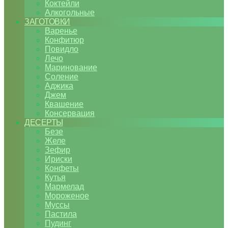
Коктейли
Алкогольные
ЗАГОТОВКИ
Варенье
Конфитюр
Повидло
Лечо
Маринование
Соление
Аджика
Джем
Квашение
Консервация
ДЕСЕРТЫ
Безе
Желе
Зефир
Ириски
Конфеты
Кутья
Мармелад
Мороженое
Муссы
Пастила
Пудинг