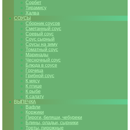
Сорбет
Тирамису
Халва
СОУСЫ
Сборник соусов
Сметанный соус
Соевый соус
Соус сырный
Соусы на зиму
Томатный соус
Маринады
Чесночный соус
Блюда в соусе
Горчица
Грибной соус
К мясу
К птице
К рыбе
К салату
ВЫПЕЧКА
Вафли
Коржики
Пироги, беляши, чебуреки
Блины, оладьи, сырники
Торты, пирожные