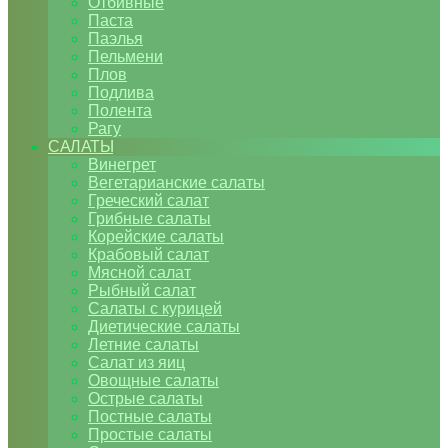
Отбивные
Паста
Паэлья
Пельмени
Плов
Подлива
Полента
Рагу
САЛАТЫ
Винегрет
Вегетарианские салаты
Греческий салат
Грибные салаты
Корейские салаты
Крабовый салат
Мясной салат
Рыбный салат
Салаты с курицей
Диетические салаты
Летние салаты
Салат из яиц
Овощные салаты
Острые салаты
Постные салаты
Простые салаты