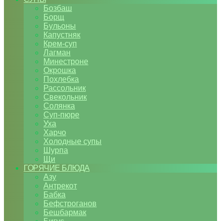
Бозбаш
Борщ
Бульоны
Капустняк
Крем-суп
Лагман
Минестроне
Окрошка
Похлебка
Рассольник
Свекольник
Солянка
Суп-пюре
Уха
Харчо
Холодные супы
Шурпа
Щи
ГОРЯЧИЕ БЛЮДА
Азу
Антрекот
Бабка
Бефстроганов
Бешбармак