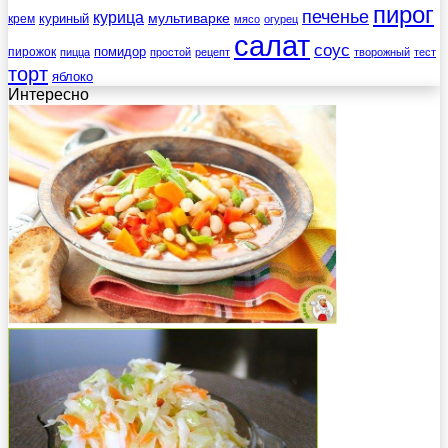
пирог
печенье
курица
мультиварке
куриный
крем
мясо
огурец
салат
соус
помидор
пирожок
пицца
простой
рецепт
творожный
тест
торт
яблоко
Интересно