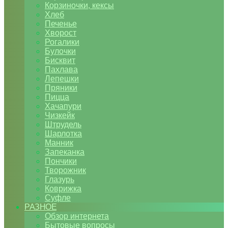
Корзиночки, кексы
Хлеб
Печенье
Хворост
Рогалики
Булочки
Бисквит
Пахлава
Лепешки
Пряники
Пицца
Хачапури
Чизкейк
Штрудель
Шарлотка
Манник
Запеканка
Пончики
Творожник
Глазурь
Коврижка
Суфле
РАЗНОЕ
Обзор интернета
Бытовые вопросы