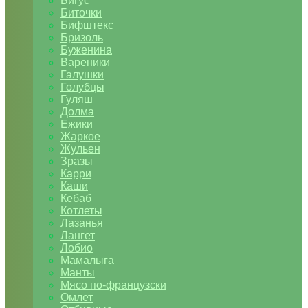
Бигус
Биточки
Бифштекс
Бризоль
Буженина
Вареники
Галушки
Голубцы
Гуляш
Долма
Ежики
Жаркое
Жульен
Зразы
Карри
Каши
Кебаб
Котлеты
Лазанья
Лангет
Лобио
Мамалыга
Манты
Мясо по-французски
Омлет