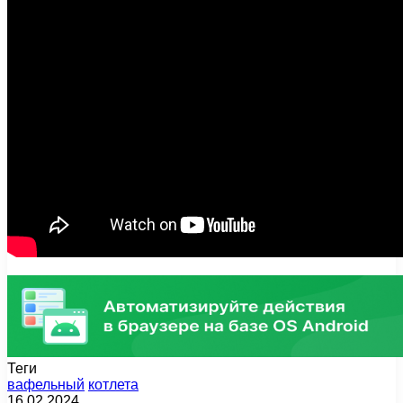
Теги
вафельный
котлета
16.02.2024