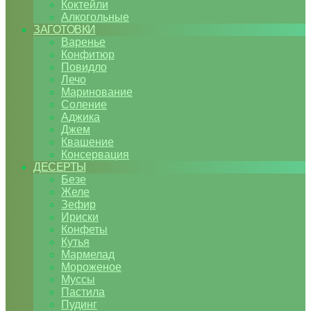
Коктейли
Алкогольные
ЗАГОТОВКИ
Варенье
Конфитюр
Повидло
Лечо
Маринование
Соление
Аджика
Джем
Квашение
Консервация
ДЕСЕРТЫ
Безе
Желе
Зефир
Ириски
Конфеты
Кутья
Мармелад
Мороженое
Муссы
Пастила
Пудинг