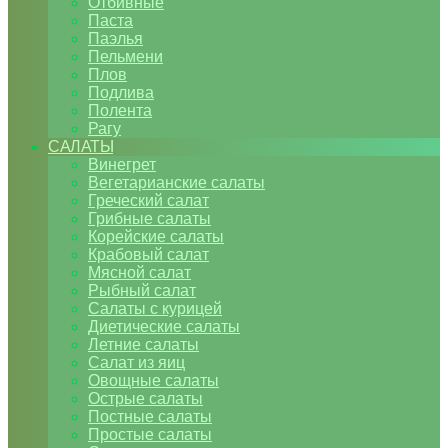
Отбивные
Паста
Паэлья
Пельмени
Плов
Подлива
Полента
Рагу
САЛАТЫ
Винегрет
Вегетарианские салаты
Греческий салат
Грибные салаты
Корейские салаты
Крабовый салат
Мясной салат
Рыбный салат
Салаты с курицей
Диетические салаты
Летние салаты
Салат из яиц
Овощные салаты
Острые салаты
Постные салаты
Простые салаты