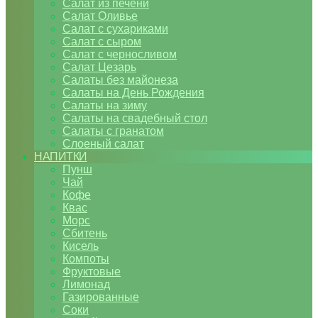
Салат из печени
Салат Оливье
Салат с сухариками
Салат с сыром
Салат с черносливом
Салат Цезарь
Салаты без майонеза
Салаты на День Рождения
Салаты на зиму
Салаты на свадебный стол
Салаты с гранатом
Слоеный салат
НАПИТКИ
Пунш
Чай
Кофе
Квас
Морс
Сбитень
Кисель
Компоты
Фруктовые
Лимонад
Газированные
Соки