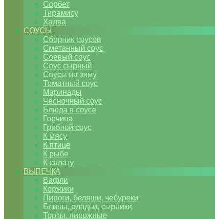
Сорбет
Тирамису
Халва
СОУСЫ
Сборник соусов
Сметанный соус
Соевый соус
Соус сырный
Соусы на зиму
Томатный соус
Маринады
Чесночный соус
Блюда в соусе
Горчица
Грибной соус
К мясу
К птице
К рыбе
К салату
ВЫПЕЧКА
Вафли
Коржики
Пироги, беляши, чебуреки
Блины, оладьи, сырники
Торты, пирожные