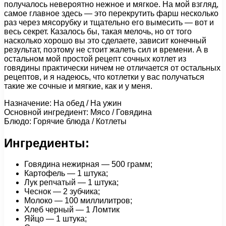
получалось невероятно нежное и мягкое. На мой взгляд,
самое главное здесь — это перекрутить фарш несколько
раз через мясорубку и тщательно его вымесить — вот и
весь секрет. Казалось бы, такая мелочь, но от того
насколько хорошо вы это сделаете, зависит конечный
результат, поэтому не стоит жалеть сил и времени. А в
остальном мой простой рецепт сочных котлет из
говядины практически ничем не отличается от остальных
рецептов, и я надеюсь, что котлетки у вас получаться
такие же сочные и мягкие, как и у меня.
Назначение: На обед / На ужин
Основной ингредиент: Мясо / Говядина
Блюдо: Горячие блюда / Котлеты
Ингредиенты:
Говядина нежирная — 500 грамм;
Картофель — 1 штука;
Лук репчатый — 1 штука;
Чеснок — 2 зубчика;
Молоко — 100 миллилитров;
Хлеб черный — 1 Ломтик
Яйцо — 1 штука;