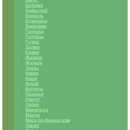
Бигус
Биточки
Бифштекс
Бризоль
Буженина
Вареники
Галушки
Голубцы
Гуляш
Долма
Ежики
Жаркое
Жульен
Зразы
Карри
Каши
Кебаб
Котлеты
Лазанья
Лангет
Лобио
Мамалыга
Манты
Мясо по-французски
Омлет