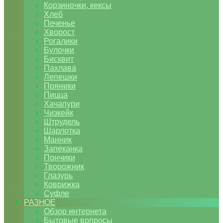
Корзиночки, кексы
Хлеб
Печенье
Хворост
Рогалики
Булочки
Бисквит
Пахлава
Лепешки
Пряники
Пицца
Хачапури
Чизкейк
Штрудель
Шарлотка
Манник
Запеканка
Пончики
Творожник
Глазурь
Коврижка
Суфле
РАЗНОЕ
Обзор интернета
Бытовые вопросы