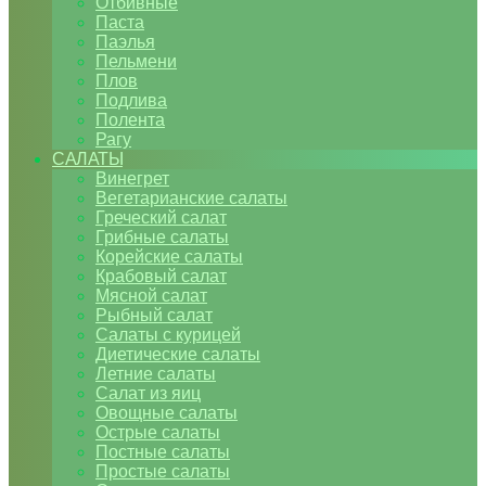
Отбивные
Паста
Паэлья
Пельмени
Плов
Подлива
Полента
Рагу
САЛАТЫ
Винегрет
Вегетарианские салаты
Греческий салат
Грибные салаты
Корейские салаты
Крабовый салат
Мясной салат
Рыбный салат
Салаты с курицей
Диетические салаты
Летние салаты
Салат из яиц
Овощные салаты
Острые салаты
Постные салаты
Простые салаты