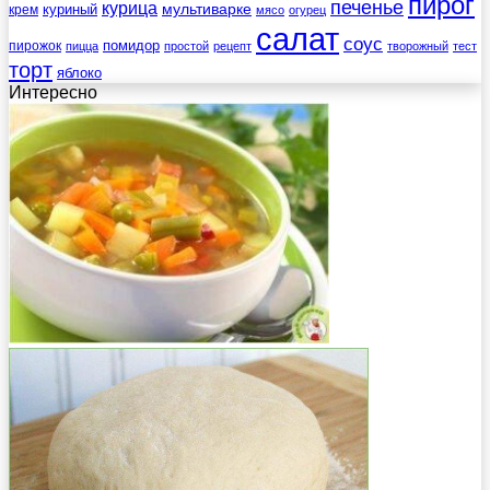
пирог
печенье
курица
мультиварке
куриный
крем
мясо
огурец
салат
соус
помидор
пирожок
пицца
простой
рецепт
творожный
тест
торт
яблоко
Интересно