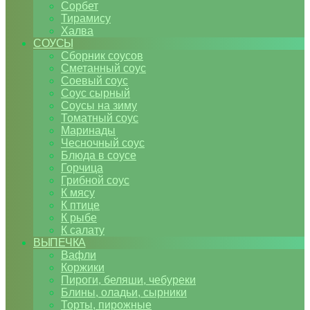
Сорбет
Тирамису
Халва
СОУСЫ
Сборник соусов
Сметанный соус
Соевый соус
Соус сырный
Соусы на зиму
Томатный соус
Маринады
Чесночный соус
Блюда в соусе
Горчица
Грибной соус
К мясу
К птице
К рыбе
К салату
ВЫПЕЧКА
Вафли
Коржики
Пироги, беляши, чебуреки
Блины, оладьи, сырники
Торты, пирожные