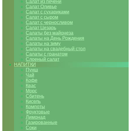
Салат из печени
Салат Оливье
Салат с сухариками
Салат с сыром
Салат с черносливом
Салат Цезарь
Салаты без майонеза
Салаты на День Рождения
Салаты на зиму
Салаты на свадебный стол
Салаты с гранатом
Слоеный салат
НАПИТКИ
Пунш
Чай
Кофе
Квас
Морс
Сбитень
Кисель
Компоты
Фруктовые
Лимонад
Газированные
Соки