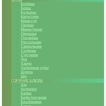
Бозбаш
Борщ
Бульоны
Капустняк
Крем-суп
Лагман
Минестроне
Окрошка
Похлебка
Рассольник
Свекольник
Солянка
Суп-пюре
Уха
Харчо
Холодные супы
Шурпа
Щи
ГОРЯЧИЕ БЛЮДА
Азу
Антрекот
Бабка
Бефстроганов
Бешбармак