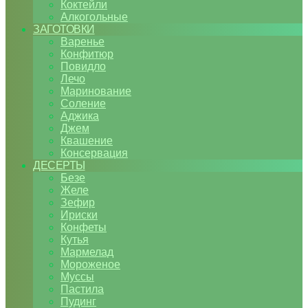
Коктейли
Алкогольные
ЗАГОТОВКИ
Варенье
Конфитюр
Повидло
Лечо
Маринование
Соление
Аджика
Джем
Квашение
Консервация
ДЕСЕРТЫ
Безе
Желе
Зефир
Ириски
Конфеты
Кутья
Мармелад
Мороженое
Муссы
Пастила
Пудинг