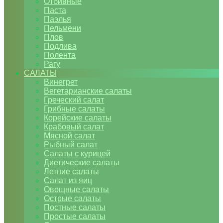
Отбивные
Паста
Паэлья
Пельмени
Плов
Подлива
Полента
Рагу
САЛАТЫ
Винегрет
Вегетарианские салаты
Греческий салат
Грибные салаты
Корейские салаты
Крабовый салат
Мясной салат
Рыбный салат
Салаты с курицей
Диетические салаты
Летние салаты
Салат из яиц
Овощные салаты
Острые салаты
Постные салаты
Простые салаты