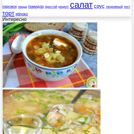
салат
соус
помидор
пирожок
пицца
простой
рецепт
творожный
тест
торт
яблоко
Интересно