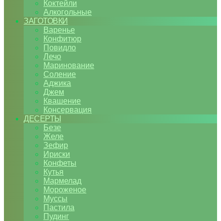
Коктейли
Алкогольные
ЗАГОТОВКИ
Варенье
Конфитюр
Повидло
Лечо
Маринование
Соление
Аджика
Джем
Квашение
Консервация
ДЕСЕРТЫ
Безе
Желе
Зефир
Ириски
Конфеты
Кутья
Мармелад
Мороженое
Муссы
Пастила
Пудинг