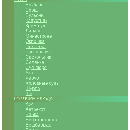
Бозбаш
Борщ
Бульоны
Капустняк
Крем-суп
Лагман
Минестроне
Окрошка
Похлебка
Рассольник
Свекольник
Солянка
Суп-пюре
Уха
Харчо
Холодные супы
Шурпа
Щи
ГОРЯЧИЕ БЛЮДА
Азу
Антрекот
Бабка
Бефстроганов
Бешбармак