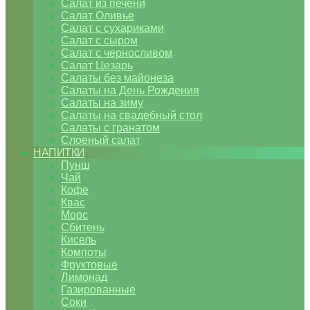
Салат из печени
Салат Оливье
Салат с сухариками
Салат с сыром
Салат с черносливом
Салат Цезарь
Салаты без майонеза
Салаты на День Рождения
Салаты на зиму
Салаты на свадебный стол
Салаты с гранатом
Слоеный салат
НАПИТКИ
Пунш
Чай
Кофе
Квас
Морс
Сбитень
Кисель
Компоты
Фруктовые
Лимонад
Газированные
Соки