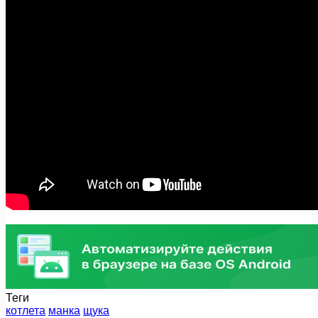
Теги
котлета
манка
щука