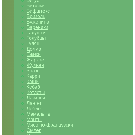
Бигус
Биточки
Бифштекс
Бризоль
Буженина
Вареники
Галушки
Голубцы
Гуляш
Долма
Ежики
Жаркое
Жульен
Зразы
Карри
Каши
Кебаб
Котлеты
Лазанья
Лангет
Лобио
Мамалыга
Манты
Мясо по-французски
Омлет