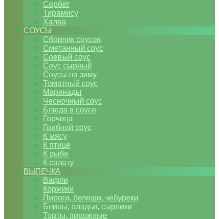
Сорбет
Тирамису
Халва
СОУСЫ
Сборник соусов
Сметанный соус
Соевый соус
Соус сырный
Соусы на зиму
Томатный соус
Маринады
Чесночный соус
Блюда в соусе
Горчица
Грибной соус
К мясу
К птице
К рыбе
К салату
ВЫПЕЧКА
Вафли
Коржики
Пироги, беляши, чебуреки
Блины, оладьи, сырники
Торты, пирожные