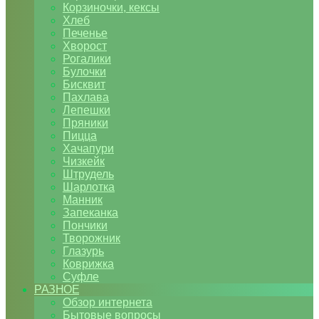
Корзиночки, кексы
Хлеб
Печенье
Хворост
Рогалики
Булочки
Бисквит
Пахлава
Лепешки
Пряники
Пицца
Хачапури
Чизкейк
Штрудель
Шарлотка
Манник
Запеканка
Пончики
Творожник
Глазурь
Коврижка
Суфле
РАЗНОЕ
Обзор интернета
Бытовые вопросы