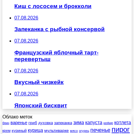
Киш с лососем и брокколи
07.08.2026
Запеканка с рыбной консервой
07.08.2026
Французский яблочный тарт-
перевертыш
07.08.2026
Вкусный чизкейк
07.08.2026
Японский бисквит
Облако меток
зима
котлета
варенье
капуста
гриб
духовка
запеканка
блин
кефир
пирог
печенье
курица
мультиварке
куриный
крем
мясо
огурец