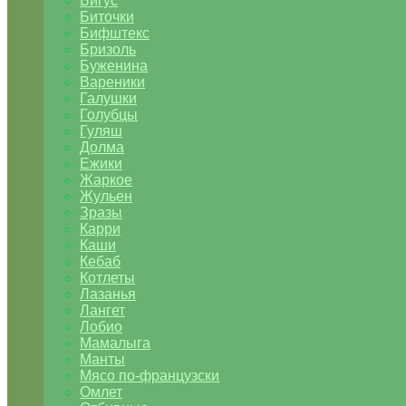
Бигус
Биточки
Бифштекс
Бризоль
Буженина
Вареники
Галушки
Голубцы
Гуляш
Долма
Ежики
Жаркое
Жульен
Зразы
Карри
Каши
Кебаб
Котлеты
Лазанья
Лангет
Лобио
Мамалыга
Манты
Мясо по-французски
Омлет