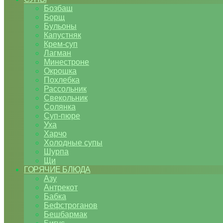
Бозбаш
Борщ
Бульоны
Капустняк
Крем-суп
Лагман
Минестроне
Окрошка
Похлебка
Рассольник
Свекольник
Солянка
Суп-пюре
Уха
Харчо
Холодные супы
Шурпа
Щи
ГОРЯЧИЕ БЛЮДА
Азу
Антрекот
Бабка
Бефстроганов
Бешбармак