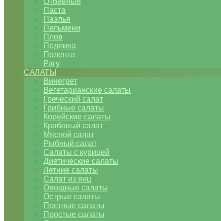
Отбивные
Паста
Паэлья
Пельмени
Плов
Подлива
Полента
Рагу
САЛАТЫ
Винегрет
Вегетарианские салаты
Греческий салат
Грибные салаты
Корейские салаты
Крабовый салат
Мясной салат
Рыбный салат
Салаты с курицей
Диетические салаты
Летние салаты
Салат из яиц
Овощные салаты
Острые салаты
Постные салаты
Простые салаты