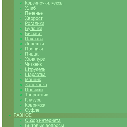
Корзиночки, кексы
Хлеб
Печенье
Хворост
Рогалики
Булочки
Бисквит
Пахлава
Лепешки
Пряники
Пицца
Хачапури
Чизкейк
Штрудель
Шарлотка
Манник
Запеканка
Пончики
Творожник
Глазурь
Коврижка
Суфле
РАЗНОЕ
Обзор интернета
Бытовые вопросы