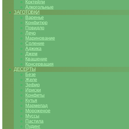
Коктейли
Алкогольные
ЗАГОТОВКИ
Варенье
Конфитюр
Повидло
Лечо
Маринование
Соление
Аджика
Джем
Квашение
Консервация
ДЕСЕРТЫ
Безе
Желе
Зефир
Ириски
Конфеты
Кутья
Мармелад
Мороженое
Муссы
Пастила
Пудинг