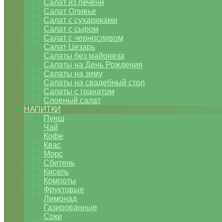
Салат из печени
Салат Оливье
Салат с сухариками
Салат с сыром
Салат с черносливом
Салат Цезарь
Салаты без майонеза
Салаты на День Рождения
Салаты на зиму
Салаты на свадебный стол
Салаты с гранатом
Слоеный салат
НАПИТКИ
Пунш
Чай
Кофе
Квас
Морс
Сбитень
Кисель
Компоты
Фруктовые
Лимонад
Газированные
Соки