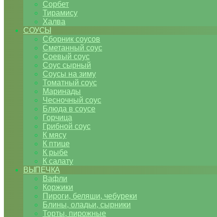
Сорбет
Тирамису
Халва
СОУСЫ
Сборник соусов
Сметанный соус
Соевый соус
Соус сырный
Соусы на зиму
Томатный соус
Маринады
Чесночный соус
Блюда в соусе
Горчица
Грибной соус
К мясу
К птице
К рыбе
К салату
ВЫПЕЧКА
Вафли
Коржики
Пироги, беляши, чебуреки
Блины, оладьи, сырники
Торты, пирожные