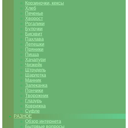
Корзиночки, кексы
Хлеб
Печенье
Хворост
Рогалики
Булочки
Бисквит
Пахлава
Лепешки
Пряники
Пицца
Хачапури
Чизкейк
Штрудель
Шарлотка
Манник
Запеканка
Пончики
Творожник
Глазурь
Коврижка
Суфле
РАЗНОЕ
Обзор интернета
Бытовые вопросы