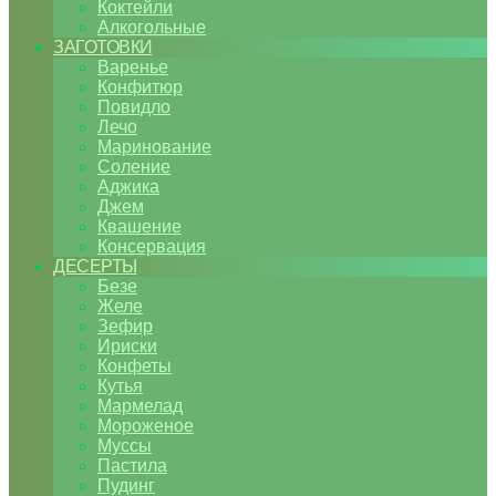
Коктейли
Алкогольные
ЗАГОТОВКИ
Варенье
Конфитюр
Повидло
Лечо
Маринование
Соление
Аджика
Джем
Квашение
Консервация
ДЕСЕРТЫ
Безе
Желе
Зефир
Ириски
Конфеты
Кутья
Мармелад
Мороженое
Муссы
Пастила
Пудинг