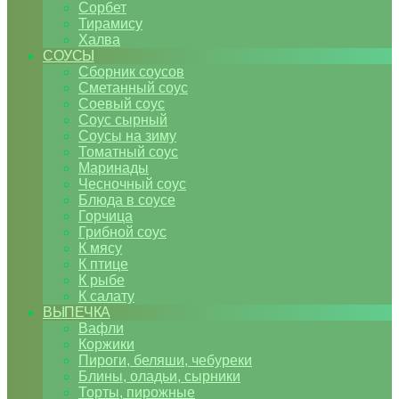
Сорбет
Тирамису
Халва
СОУСЫ
Сборник соусов
Сметанный соус
Соевый соус
Соус сырный
Соусы на зиму
Томатный соус
Маринады
Чесночный соус
Блюда в соусе
Горчица
Грибной соус
К мясу
К птице
К рыбе
К салату
ВЫПЕЧКА
Вафли
Коржики
Пироги, беляши, чебуреки
Блины, оладьи, сырники
Торты, пирожные