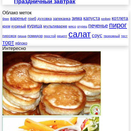
Праздничный завтрак
Облако меток
зима
котлета
варенье
капуста
гриб
духовка
запеканка
блин
кефир
пирог
печенье
курица
мультиварке
куриный
крем
мясо
огурец
салат
соус
помидор
пирожок
пицца
простой
рецепт
творожный
тест
торт
яблоко
Интересно