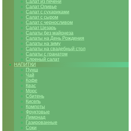
Салат из печени
Салат Оливье
Салат с сухариками
Салат с сыром
Салат с черносливом
Салат Цезарь
Салаты без майонеза
Салаты на День Рождения
Салаты на зиму
Салаты на свадебный стол
Салаты с гранатом
Слоеный салат
НАПИТКИ
Пунш
Чай
Кофе
Квас
Морс
Сбитень
Кисель
Компоты
Фруктовые
Лимонад
Газированные
Соки