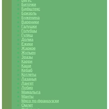
Бигус
Биточки
Бифштекс
Бризоль
Буженина
Вареники
Галушки
Голубцы
Гуляш
Долма
Ежики
Жаркое
Жульен
Зразы
Карри
Каши
Кебаб
Котлеты
Лазанья
Лангет
Лобио
Мамалыга
Манты
Мясо по-французски
Омлет