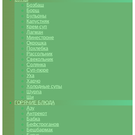
Бозбаш
Борщ
Бульоны
Капустняк
Крем-суп
Лагман
Минестроне
Окрошка
Похлебка
Рассольник
Свекольник
Солянка
Суп-пюре
Уха
Харчо
Холодные супы
Шурпа
Щи
ГОРЯЧИЕ БЛЮДА
Азу
Антрекот
Бабка
Бефстроганов
Бешбармак