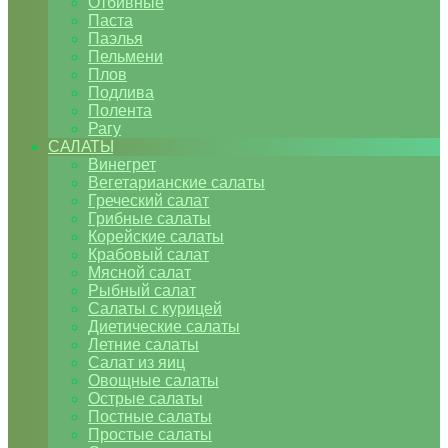
Отбивные
Паста
Паэлья
Пельмени
Плов
Подлива
Полента
Рагу
САЛАТЫ
Винегрет
Вегетарианские салаты
Греческий салат
Грибные салаты
Корейские салаты
Крабовый салат
Мясной салат
Рыбный салат
Салаты с курицей
Диетические салаты
Летние салаты
Салат из яиц
Овощные салаты
Острые салаты
Постные салаты
Простые салаты