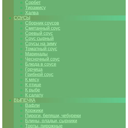
Сорбет
Тирамису
Халва
СОУСЫ
Сборник соусов
Сметанный соус
Соевый соус
Соус сырный
Соусы на зиму
Томатный соус
Маринады
Чесночный соус
Блюда в соусе
Горчица
Грибной соус
К мясу
К птице
К рыбе
К салату
ВЫПЕЧКА
Вафли
Коржики
Пироги, беляши, чебуреки
Блины, оладьи, сырники
Торты, пирожные