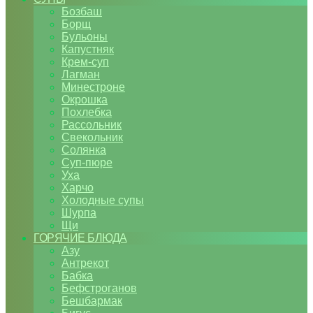
Бозбаш
Борщ
Бульоны
Капустняк
Крем-суп
Лагман
Минестроне
Окрошка
Похлебка
Рассольник
Свекольник
Солянка
Суп-пюре
Уха
Харчо
Холодные супы
Шурпа
Щи
ГОРЯЧИЕ БЛЮДА
Азу
Антрекот
Бабка
Бефстроганов
Бешбармак