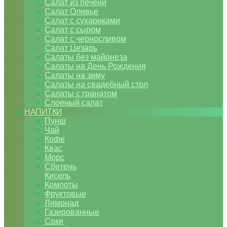
Салат из печени
Салат Оливье
Салат с сухариками
Салат с сыром
Салат с черносливом
Салат Цезарь
Салаты без майонеза
Салаты на День Рождения
Салаты на зиму
Салаты на свадебный стол
Салаты с гранатом
Слоеный салат
НАПИТКИ
Пунш
Чай
Кофе
Квас
Морс
Сбитень
Кисель
Компоты
Фруктовые
Лимонад
Газированные
Соки