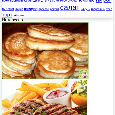
печенье
курица
мультиварке
куриный
крем
мясо
огурец
салат
соус
помидор
пирожок
пицца
простой
рецепт
творожный
тест
торт
яблоко
Интересно