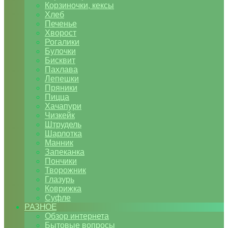
Корзиночки, кексы
Хлеб
Печенье
Хворост
Рогалики
Булочки
Бисквит
Пахлава
Лепешки
Пряники
Пицца
Хачапури
Чизкейк
Штрудель
Шарлотка
Манник
Запеканка
Пончики
Творожник
Глазурь
Коврижка
Суфле
РАЗНОЕ
Обзор интернета
Бытовые вопросы