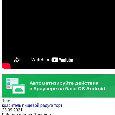
Теги
краситель
пищевой
радуга
торт
23.09.2021
0
Время чтения: 1 минута