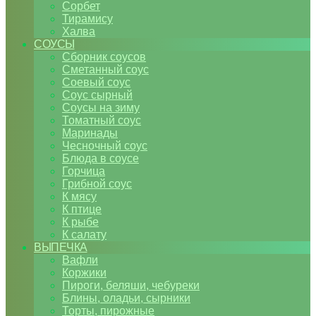
Сорбет
Тирамису
Халва
СОУСЫ
Сборник соусов
Сметанный соус
Соевый соус
Соус сырный
Соусы на зиму
Томатный соус
Маринады
Чесночный соус
Блюда в соусе
Горчица
Грибной соус
К мясу
К птице
К рыбе
К салату
ВЫПЕЧКА
Вафли
Коржики
Пироги, беляши, чебуреки
Блины, оладьи, сырники
Торты, пирожные