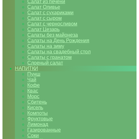
Салат из печени
Салат Оливье
Салат с сухариками
Салат с сыром
Салат с черносливом
Салат Цезарь
Салаты без майонеза
Салаты на День Рождения
Салаты на зиму
Салаты на свадебный стол
Салаты с гранатом
Слоеный салат
НАПИТКИ
Пунш
Чай
Кофе
Квас
Морс
Сбитень
Кисель
Компоты
Фруктовые
Лимонад
Газированные
Соки