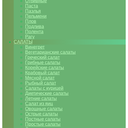
Отбивные
Паста
Паэлья
Пельмени
Плов
Подлива
Полента
Рагу
САЛАТЫ
Винегрет
Вегетарианские салаты
Греческий салат
Грибные салаты
Корейские салаты
Крабовый салат
Мясной салат
Рыбный салат
Салаты с курицей
Диетические салаты
Летние салаты
Салат из яиц
Овощные салаты
Острые салаты
Постные салаты
Простые салаты