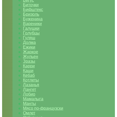
Бигус
Биточки
Бифштекс
Бризоль
Буженина
Вареники
Галушки
Голубцы
Гуляш
Долма
Ежики
Жаркое
Жульен
Зразы
Карри
Каши
Кебаб
Котлеты
Лазанья
Лангет
Лобио
Мамалыга
Манты
Мясо по-французски
Омлет