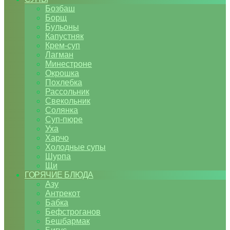
Бозбаш
Борщ
Бульоны
Капустняк
Крем-суп
Лагман
Минестроне
Окрошка
Похлебка
Рассольник
Свекольник
Солянка
Суп-пюре
Уха
Харчо
Холодные супы
Шурпа
Щи
ГОРЯЧИЕ БЛЮДА
Азу
Антрекот
Бабка
Бефстроганов
Бешбармак