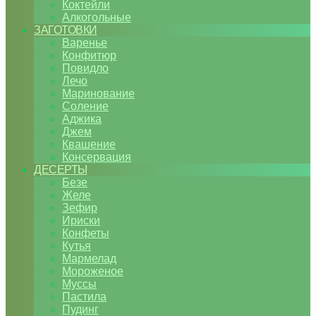
Коктейли
Алкогольные
ЗАГОТОВКИ
Варенье
Конфитюр
Повидло
Лечо
Маринование
Соление
Аджика
Джем
Квашение
Консервация
ДЕСЕРТЫ
Безе
Желе
Зефир
Ириски
Конфеты
Кутья
Мармелад
Мороженое
Муссы
Пастила
Пудинг