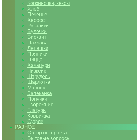
Корзиночки, кексы
Хлеб
Печенье
Хворост
Рогалики
Булочки
Бисквит
Пахлава
Лепешки
Пряники
Пицца
Хачапури
Чизкейк
Штрудель
Шарлотка
Манник
Запеканка
Пончики
Творожник
Глазурь
Коврижка
Суфле
РАЗНОЕ
Обзор интернета
Бытовые вопросы