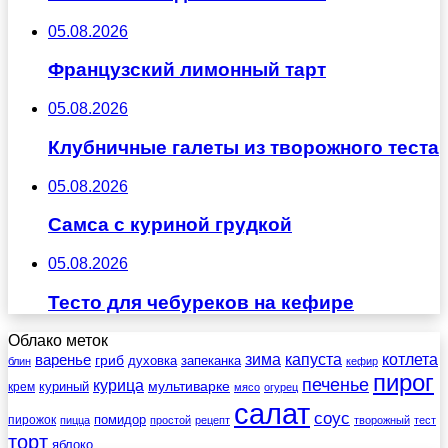
05.08.2026
Французский лимонный тарт
05.08.2026
Клубничные галеты из творожного теста
05.08.2026
Самса с куриной грудкой
05.08.2026
Тесто для чебуреков на кефире
Облако меток
зима
котлета
варенье
капуста
гриб
духовка
запеканка
блин
кефир
пирог
печенье
курица
мультиварке
куриный
крем
мясо
огурец
салат
соус
помидор
пирожок
пицца
простой
рецепт
творожный
тест
торт
яблоко