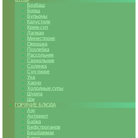
Бозбаш
Борщ
Бульоны
Капустняк
Крем-суп
Лагман
Минестроне
Окрошка
Похлебка
Рассольник
Свекольник
Солянка
Суп-пюре
Уха
Харчо
Холодные супы
Шурпа
Щи
ГОРЯЧИЕ БЛЮДА
Азу
Антрекот
Бабка
Бефстроганов
Бешбармак