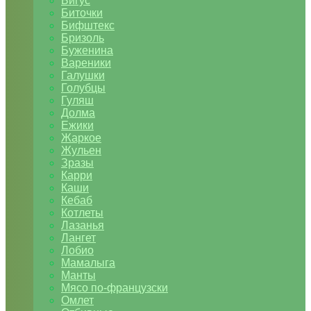
Бигус
Биточки
Бифштекс
Бризоль
Буженина
Вареники
Галушки
Голубцы
Гуляш
Долма
Ежики
Жаркое
Жульен
Зразы
Карри
Каши
Кебаб
Котлеты
Лазанья
Лангет
Лобио
Мамалыга
Манты
Мясо по-французски
Омлет