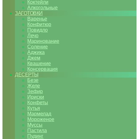
Коктейли
Алкогольные
ЗАГОТОВКИ
Варенье
Конфитюр
Повидло
Лечо
Маринование
Соление
Аджика
Джем
Квашение
Консервация
ДЕСЕРТЫ
Безе
Желе
Зефир
Ириски
Конфеты
Кутья
Мармелад
Мороженое
Муссы
Пастила
Пудинг