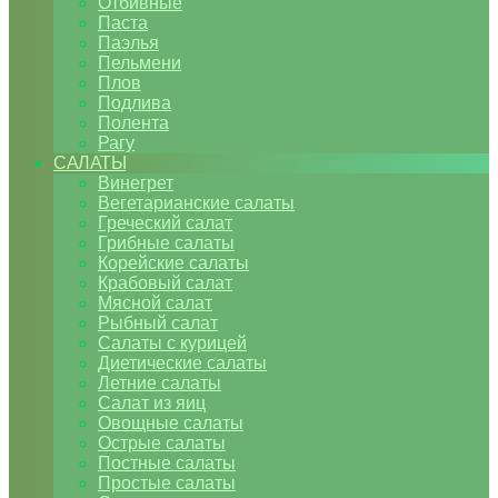
Отбивные
Паста
Паэлья
Пельмени
Плов
Подлива
Полента
Рагу
САЛАТЫ
Винегрет
Вегетарианские салаты
Греческий салат
Грибные салаты
Корейские салаты
Крабовый салат
Мясной салат
Рыбный салат
Салаты с курицей
Диетические салаты
Летние салаты
Салат из яиц
Овощные салаты
Острые салаты
Постные салаты
Простые салаты