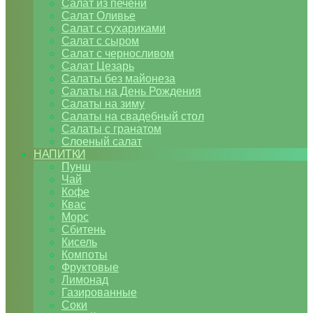
Салат из печени
Салат Оливье
Салат с сухариками
Салат с сыром
Салат с черносливом
Салат Цезарь
Салаты без майонеза
Салаты на День Рождения
Салаты на зиму
Салаты на свадебный стол
Салаты с гранатом
Слоеный салат
НАПИТКИ
Пунш
Чай
Кофе
Квас
Морс
Сбитень
Кисель
Компоты
Фруктовые
Лимонад
Газированные
Соки