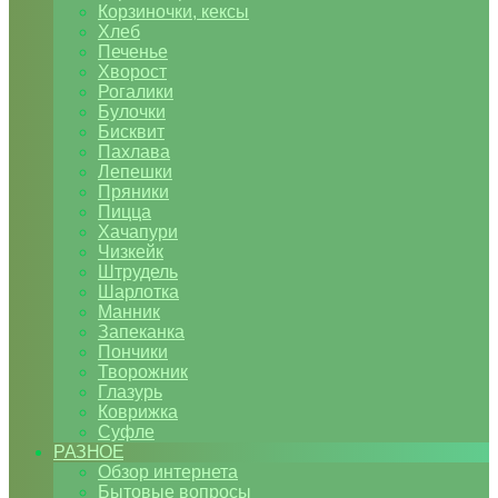
Корзиночки, кексы
Хлеб
Печенье
Хворост
Рогалики
Булочки
Бисквит
Пахлава
Лепешки
Пряники
Пицца
Хачапури
Чизкейк
Штрудель
Шарлотка
Манник
Запеканка
Пончики
Творожник
Глазурь
Коврижка
Суфле
РАЗНОЕ
Обзор интернета
Бытовые вопросы