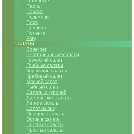
Отбивные
Паста
Паэлья
Пельмени
Плов
Подлива
Полента
Рагу
САЛАТЫ
Винегрет
Вегетарианские салаты
Греческий салат
Грибные салаты
Корейские салаты
Крабовый салат
Мясной салат
Рыбный салат
Салаты с курицей
Диетические салаты
Летние салаты
Салат из яиц
Овощные салаты
Острые салаты
Постные салаты
Простые салаты