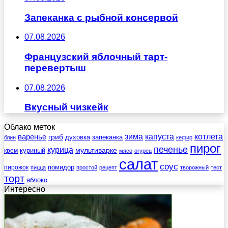
Запеканка с рыбной консервой
07.08.2026
Французский яблочный тарт-
перевертыш
07.08.2026
Вкусный чизкейк
Облако меток
зима
котлета
варенье
капуста
гриб
духовка
запеканка
блин
кефир
пирог
печенье
курица
мультиварке
куриный
крем
мясо
огурец
салат
соус
помидор
пирожок
пицца
простой
рецепт
творожный
тест
торт
яблоко
Интересно