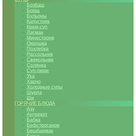
Бозбаш
Борщ
Бульоны
Капустняк
Крем-суп
Лагман
Минестроне
Окрошка
Похлебка
Рассольник
Свекольник
Солянка
Суп-пюре
Уха
Харчо
Холодные супы
Шурпа
Щи
ГОРЯЧИЕ БЛЮДА
Азу
Антрекот
Бабка
Бефстроганов
Бешбармак