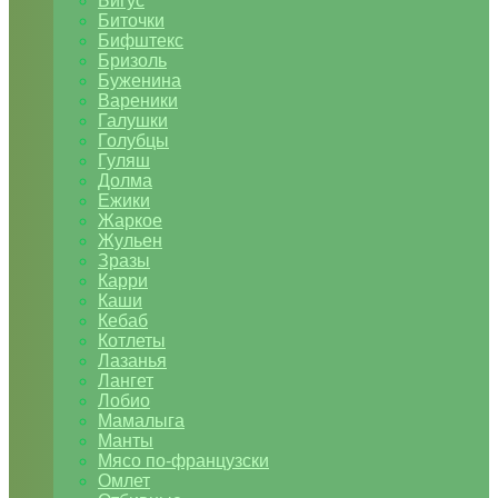
Бигус
Биточки
Бифштекс
Бризоль
Буженина
Вареники
Галушки
Голубцы
Гуляш
Долма
Ежики
Жаркое
Жульен
Зразы
Карри
Каши
Кебаб
Котлеты
Лазанья
Лангет
Лобио
Мамалыга
Манты
Мясо по-французски
Омлет