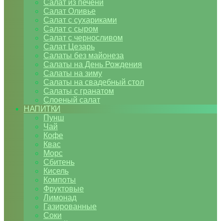
Салат из печени
Салат Оливье
Салат с сухариками
Салат с сыром
Салат с черносливом
Салат Цезарь
Салаты без майонеза
Салаты на День Рождения
Салаты на зиму
Салаты на свадебный стол
Салаты с гранатом
Слоеный салат
НАПИТКИ
Пунш
Чай
Кофе
Квас
Морс
Сбитень
Кисель
Компоты
Фруктовые
Лимонад
Газированные
Соки