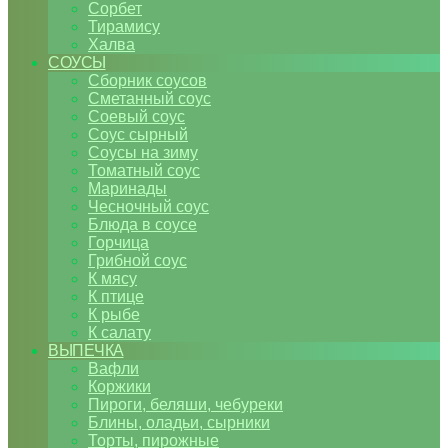
Сорбет
Тирамису
Халва
СОУСЫ
Сборник соусов
Сметанный соус
Соевый соус
Соус сырный
Соусы на зиму
Томатный соус
Маринады
Чесночный соус
Блюда в соусе
Горчица
Грибной соус
К мясу
К птице
К рыбе
К салату
ВЫПЕЧКА
Вафли
Коржики
Пироги, беляши, чебуреки
Блины, оладьи, сырники
Торты, пирожные