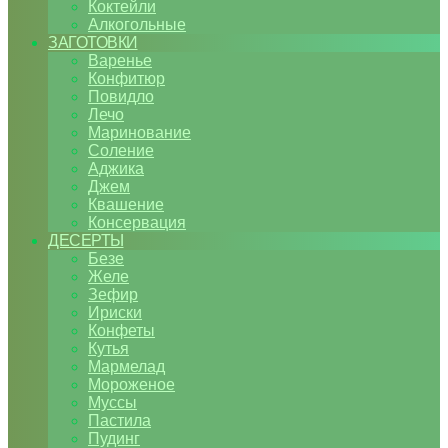
Коктейли
Алкогольные
ЗАГОТОВКИ
Варенье
Конфитюр
Повидло
Лечо
Маринование
Соление
Аджика
Джем
Квашение
Консервация
ДЕСЕРТЫ
Безе
Желе
Зефир
Ириски
Конфеты
Кутья
Мармелад
Мороженое
Муссы
Пастила
Пудинг