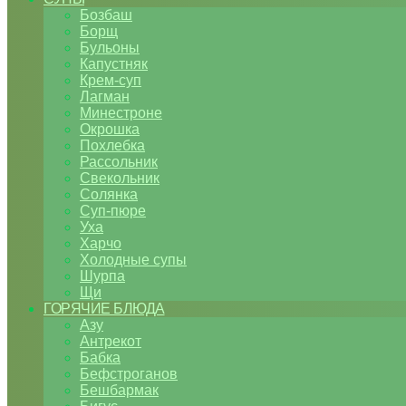
Бозбаш
Борщ
Бульоны
Капустняк
Крем-суп
Лагман
Минестроне
Окрошка
Похлебка
Рассольник
Свекольник
Солянка
Суп-пюре
Уха
Харчо
Холодные супы
Шурпа
Щи
ГОРЯЧИЕ БЛЮДА
Азу
Антрекот
Бабка
Бефстроганов
Бешбармак