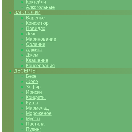
Коктейли
Алкогольные
ЗАГОТОВКИ
Варенье
Конфитюр
Повидло
Лечо
Маринование
Соление
Аджика
Джем
Квашение
Консервация
ДЕСЕРТЫ
Безе
Желе
Зефир
Ириски
Конфеты
Кутья
Мармелад
Мороженое
Муссы
Пастила
Пудинг