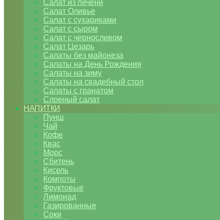
Салат из печени
Салат Оливье
Салат с сухариками
Салат с сыром
Салат с черносливом
Салат Цезарь
Салаты без майонеза
Салаты на День Рождения
Салаты на зиму
Салаты на свадебный стол
Салаты с гранатом
Слоеный салат
НАПИТКИ
Пунш
Чай
Кофе
Квас
Морс
Сбитень
Кисель
Компоты
Фруктовые
Лимонад
Газированные
Соки