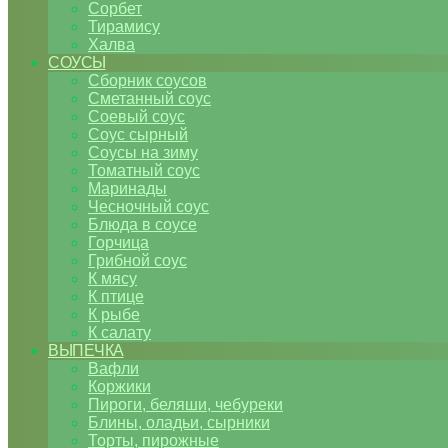
Сорбет
Тирамису
Халва
СОУСЫ
Сборник соусов
Сметанный соус
Соевый соус
Соус сырный
Соусы на зиму
Томатный соус
Маринады
Чесночный соус
Блюда в соусе
Горчица
Грибной соус
К мясу
К птице
К рыбе
К салату
ВЫПЕЧКА
Вафли
Коржики
Пироги, беляши, чебуреки
Блины, оладьи, сырники
Торты, пирожные