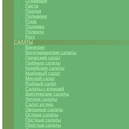
Отбивные
Паста
Паэлья
Пельмени
Плов
Подлива
Полента
Рагу
САЛАТЫ
Винегрет
Вегетарианские салаты
Греческий салат
Грибные салаты
Корейские салаты
Крабовый салат
Мясной салат
Рыбный салат
Салаты с курицей
Диетические салаты
Летние салаты
Салат из яиц
Овощные салаты
Острые салаты
Постные салаты
Простые салаты