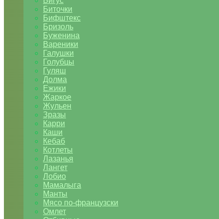
Бигус
Биточки
Бифштекс
Бризоль
Буженина
Вареники
Галушки
Голубцы
Гуляш
Долма
Ежики
Жаркое
Жульен
Зразы
Карри
Каши
Кебаб
Котлеты
Лазанья
Лангет
Лобио
Мамалыга
Манты
Мясо по-французски
Омлет