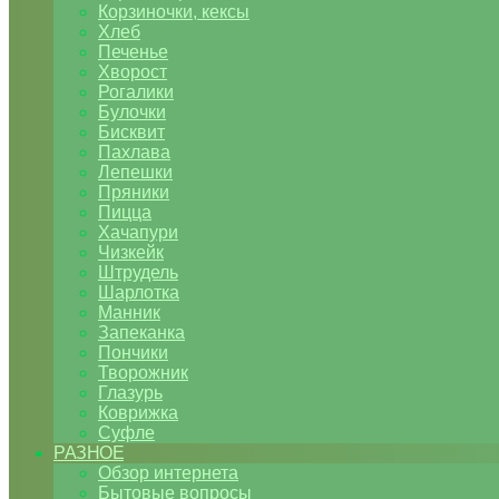
Корзиночки, кексы
Хлеб
Печенье
Хворост
Рогалики
Булочки
Бисквит
Пахлава
Лепешки
Пряники
Пицца
Хачапури
Чизкейк
Штрудель
Шарлотка
Манник
Запеканка
Пончики
Творожник
Глазурь
Коврижка
Суфле
РАЗНОЕ
Обзор интернета
Бытовые вопросы