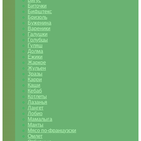
Бигус
Биточки
Бифштекс
Бризоль
Буженина
Вареники
Галушки
Голубцы
Гуляш
Долма
Ежики
Жаркое
Жульен
Зразы
Карри
Каши
Кебаб
Котлеты
Лазанья
Лангет
Лобио
Мамалыга
Манты
Мясо по-французски
Омлет