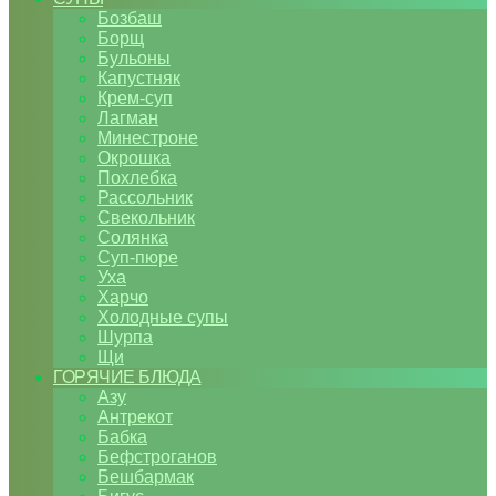
Бозбаш
Борщ
Бульоны
Капустняк
Крем-суп
Лагман
Минестроне
Окрошка
Похлебка
Рассольник
Свекольник
Солянка
Суп-пюре
Уха
Харчо
Холодные супы
Шурпа
Щи
ГОРЯЧИЕ БЛЮДА
Азу
Антрекот
Бабка
Бефстроганов
Бешбармак