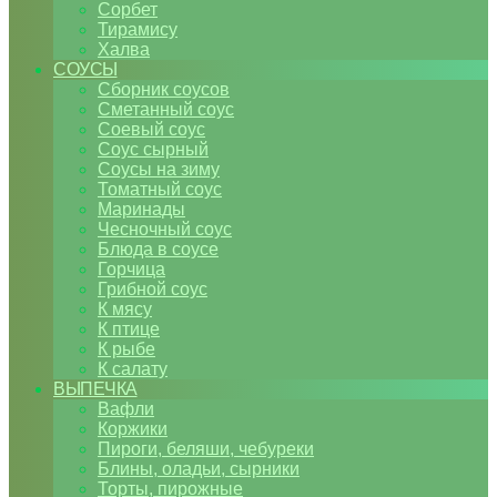
Сорбет
Тирамису
Халва
СОУСЫ
Сборник соусов
Сметанный соус
Соевый соус
Соус сырный
Соусы на зиму
Томатный соус
Маринады
Чесночный соус
Блюда в соусе
Горчица
Грибной соус
К мясу
К птице
К рыбе
К салату
ВЫПЕЧКА
Вафли
Коржики
Пироги, беляши, чебуреки
Блины, оладьи, сырники
Торты, пирожные