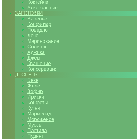
Коктейли
Алкогольные
ЗАГОТОВКИ
Варенье
Конфитюр
Повидло
Лечо
Маринование
Соление
Аджика
Джем
Квашение
Консервация
ДЕСЕРТЫ
Безе
Желе
Зефир
Ириски
Конфеты
Кутья
Мармелад
Мороженое
Муссы
Пастила
Пудинг