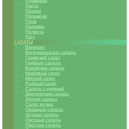
Отбивные
Паста
Паэлья
Пельмени
Плов
Подлива
Полента
Рагу
САЛАТЫ
Винегрет
Вегетарианские салаты
Греческий салат
Грибные салаты
Корейские салаты
Крабовый салат
Мясной салат
Рыбный салат
Салаты с курицей
Диетические салаты
Летние салаты
Салат из яиц
Овощные салаты
Острые салаты
Постные салаты
Простые салаты