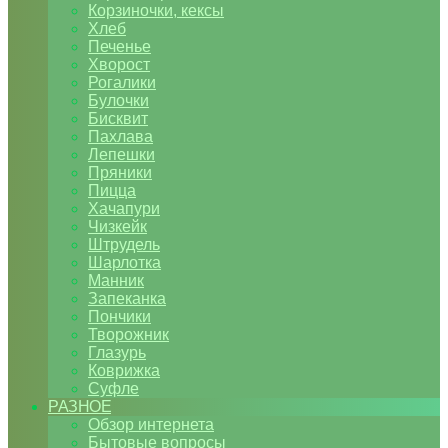
Корзиночки, кексы
Хлеб
Печенье
Хворост
Рогалики
Булочки
Бисквит
Пахлава
Лепешки
Пряники
Пицца
Хачапури
Чизкейк
Штрудель
Шарлотка
Манник
Запеканка
Пончики
Творожник
Глазурь
Коврижка
Суфле
РАЗНОЕ
Обзор интернета
Бытовые вопросы