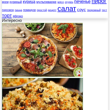
пирог
печенье
курица
мультиварке
куриный
крем
мясо
огурец
салат
соус
помидор
пирожок
пицца
простой
рецепт
творожный
тест
торт
яблоко
Интересно