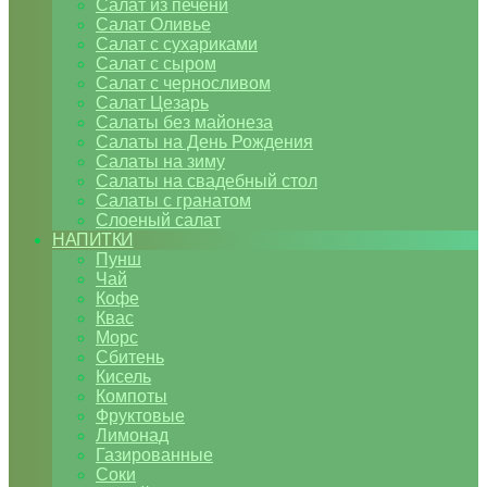
Салат из печени
Салат Оливье
Салат с сухариками
Салат с сыром
Салат с черносливом
Салат Цезарь
Салаты без майонеза
Салаты на День Рождения
Салаты на зиму
Салаты на свадебный стол
Салаты с гранатом
Слоеный салат
НАПИТКИ
Пунш
Чай
Кофе
Квас
Морс
Сбитень
Кисель
Компоты
Фруктовые
Лимонад
Газированные
Соки