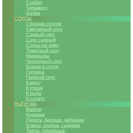
Сорбет
Тирамису
Халва
СОУСЫ
Сборник соусов
Сметанный соус
Соевый соус
Соус сырный
Соусы на зиму
Томатный соус
Маринады
Чесночный соус
Блюда в соусе
Горчица
Грибной соус
К мясу
К птице
К рыбе
К салату
ВЫПЕЧКА
Вафли
Коржики
Пироги, беляши, чебуреки
Блины, оладьи, сырники
Торты, пирожные