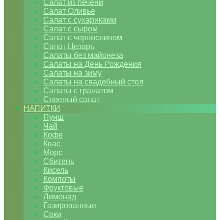
Салат из печени
Салат Оливье
Салат с сухариками
Салат с сыром
Салат с черносливом
Салат Цезарь
Салаты без майонеза
Салаты на День Рождения
Салаты на зиму
Салаты на свадебный стол
Салаты с гранатом
Слоеный салат
НАПИТКИ
Пунш
Чай
Кофе
Квас
Морс
Сбитень
Кисель
Компоты
Фруктовые
Лимонад
Газированные
Соки