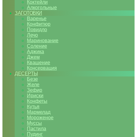
Коктейли
Алкогольные
ЗАГОТОВКИ
Варенье
Конфитюр
Повидло
Лечо
Маринование
Соление
Аджика
Джем
Квашение
Консервация
ДЕСЕРТЫ
Безе
Желе
Зефир
Ириски
Конфеты
Кутья
Мармелад
Мороженое
Муссы
Пастила
Пудинг