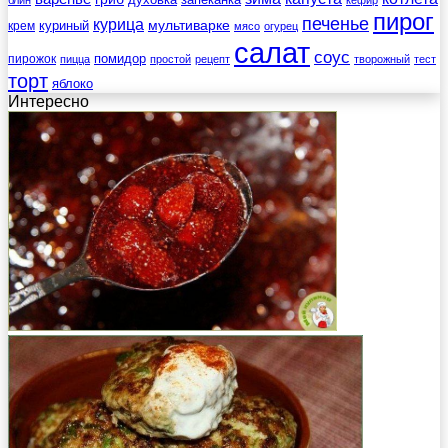
запеканка
блин
кефир
пирог
печенье
курица
мультиварке
куриный
крем
мясо
огурец
салат
соус
помидор
пирожок
пицца
простой
рецепт
творожный
тест
торт
яблоко
Интересно