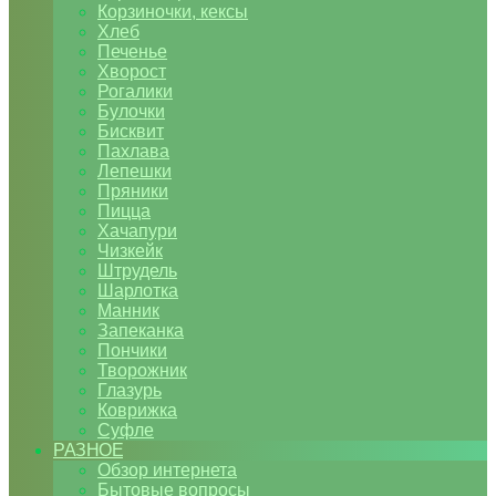
Корзиночки, кексы
Хлеб
Печенье
Хворост
Рогалики
Булочки
Бисквит
Пахлава
Лепешки
Пряники
Пицца
Хачапури
Чизкейк
Штрудель
Шарлотка
Манник
Запеканка
Пончики
Творожник
Глазурь
Коврижка
Суфле
РАЗНОЕ
Обзор интернета
Бытовые вопросы