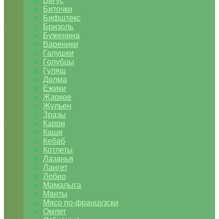
Бигус
Биточки
Бифштекс
Бризоль
Буженина
Вареники
Галушки
Голубцы
Гуляш
Долма
Ежики
Жаркое
Жульен
Зразы
Карри
Каши
Кебаб
Котлеты
Лазанья
Лангет
Лобио
Мамалыга
Манты
Мясо по-французски
Омлет