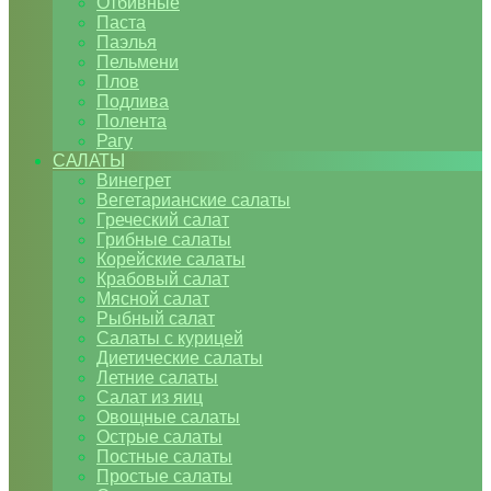
Отбивные
Паста
Паэлья
Пельмени
Плов
Подлива
Полента
Рагу
САЛАТЫ
Винегрет
Вегетарианские салаты
Греческий салат
Грибные салаты
Корейские салаты
Крабовый салат
Мясной салат
Рыбный салат
Салаты с курицей
Диетические салаты
Летние салаты
Салат из яиц
Овощные салаты
Острые салаты
Постные салаты
Простые салаты