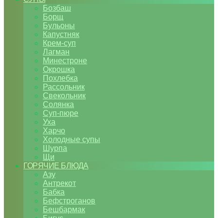
Бозбаш
Борщ
Бульоны
Капустняк
Крем-суп
Лагман
Минестроне
Окрошка
Похлебка
Рассольник
Свекольник
Солянка
Суп-пюре
Уха
Харчо
Холодные супы
Шурпа
Щи
ГОРЯЧИЕ БЛЮДА
Азу
Антрекот
Бабка
Бефстроганов
Бешбармак