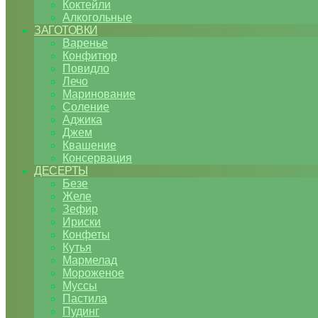
Коктейли
Алкогольные
ЗАГОТОВКИ
Варенье
Конфитюр
Повидло
Лечо
Маринование
Соление
Аджика
Джем
Квашение
Консервация
ДЕСЕРТЫ
Безе
Желе
Зефир
Ириски
Конфеты
Кутья
Мармелад
Мороженое
Муссы
Пастила
Пудинг