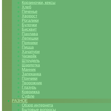
Корзиночки, кексы
Хлеб
Печенье
Хворост
Рогалики
Булочки
Бисквит
Пахлава
Лепешки
Пряники
Пицца
Хачапури
Чизкейк
Штрудель
Шарлотка
Манник
Запеканка
Пончики
Творожник
Глазурь
Коврижка
Суфле
РАЗНОЕ
Обзор интернета
Бытовые вопросы