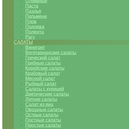
Отбивные
Паста
Паэлья
Пельмени
Плов
Подлива
Полента
Рагу
САЛАТЫ
Винегрет
Вегетарианские салаты
Греческий салат
Грибные салаты
Корейские салаты
Крабовый салат
Мясной салат
Рыбный салат
Салаты с курицей
Диетические салаты
Летние салаты
Салат из яиц
Овощные салаты
Острые салаты
Постные салаты
Простые салаты