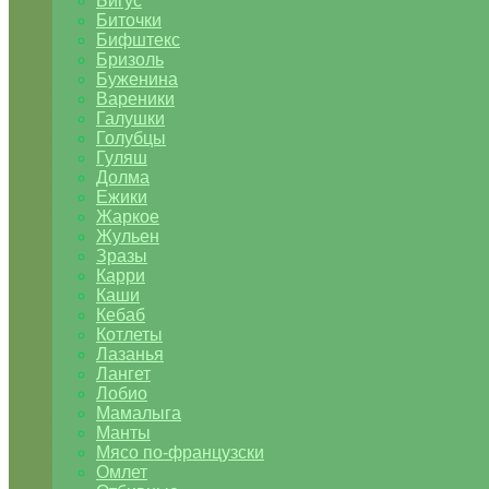
Бигус
Биточки
Бифштекс
Бризоль
Буженина
Вареники
Галушки
Голубцы
Гуляш
Долма
Ежики
Жаркое
Жульен
Зразы
Карри
Каши
Кебаб
Котлеты
Лазанья
Лангет
Лобио
Мамалыга
Манты
Мясо по-французски
Омлет