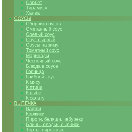
Сорбет
Тирамису
Халва
СОУСЫ
Сборник соусов
Сметанный соус
Соевый соус
Соус сырный
Соусы на зиму
Томатный соус
Маринады
Чесночный соус
Блюда в соусе
Горчица
Грибной соус
К мясу
К птице
К рыбе
К салату
ВЫПЕЧКА
Вафли
Коржики
Пироги, беляши, чебуреки
Блины, оладьи, сырники
Торты, пирожные