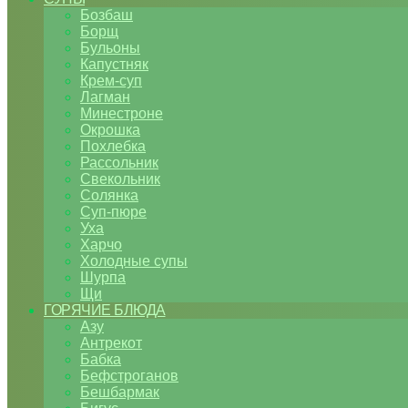
Бозбаш
Борщ
Бульоны
Капустняк
Крем-суп
Лагман
Минестроне
Окрошка
Похлебка
Рассольник
Свекольник
Солянка
Суп-пюре
Уха
Харчо
Холодные супы
Шурпа
Щи
ГОРЯЧИЕ БЛЮДА
Азу
Антрекот
Бабка
Бефстроганов
Бешбармак