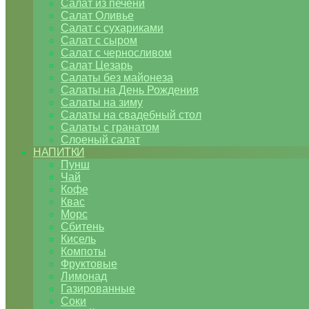
Салат из печени
Салат Оливье
Салат с сухариками
Салат с сыром
Салат с черносливом
Салат Цезарь
Салаты без майонеза
Салаты на День Рождения
Салаты на зиму
Салаты на свадебный стол
Салаты с гранатом
Слоеный салат
НАПИТКИ
Пунш
Чай
Кофе
Квас
Морс
Сбитень
Кисель
Компоты
Фруктовые
Лимонад
Газированные
Соки