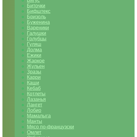
Бигус
Биточки
Бифштекс
Бризоль
Буженина
Вареники
Галушки
Голубцы
Гуляш
Долма
Ежики
Жаркое
Жульен
Зразы
Карри
Каши
Кебаб
Котлеты
Лазанья
Лангет
Лобио
Мамалыга
Манты
Мясо по-французски
Омлет