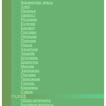
Корзиночки, кексы
Хлеб
Печенье
Хворост
Рогалики
Булочки
Бисквит
Пахлава
Лепешки
Пряники
Пицца
Хачапури
Чизкейк
Штрудель
Шарлотка
Манник
Запеканка
Пончики
Творожник
Глазурь
Коврижка
Суфле
РАЗНОЕ
Обзор интернета
Бытовые вопросы