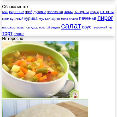
Облако меток
зима
котлета
варенье
капуста
гриб
духовка
запеканка
блин
кефир
пирог
печенье
курица
мультиварке
куриный
крем
мясо
огурец
салат
соус
помидор
пирожок
пицца
простой
рецепт
творожный
тест
торт
яблоко
Интересно