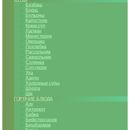
Бозбаш
Борщ
Бульоны
Капустняк
Крем-суп
Лагман
Минестроне
Окрошка
Похлебка
Рассольник
Свекольник
Солянка
Суп-пюре
Уха
Харчо
Холодные супы
Шурпа
Щи
ГОРЯЧИЕ БЛЮДА
Азу
Антрекот
Бабка
Бефстроганов
Бешбармак