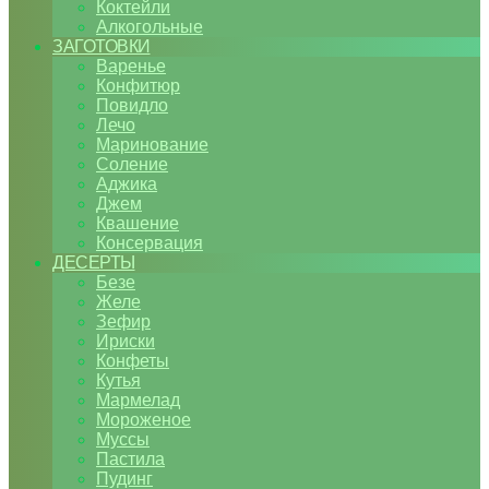
Коктейли
Алкогольные
ЗАГОТОВКИ
Варенье
Конфитюр
Повидло
Лечо
Маринование
Соление
Аджика
Джем
Квашение
Консервация
ДЕСЕРТЫ
Безе
Желе
Зефир
Ириски
Конфеты
Кутья
Мармелад
Мороженое
Муссы
Пастила
Пудинг