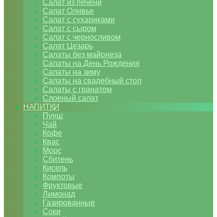
Салат из печени
Салат Оливье
Салат с сухариками
Салат с сыром
Салат с черносливом
Салат Цезарь
Салаты без майонеза
Салаты на День Рождения
Салаты на зиму
Салаты на свадебный стол
Салаты с гранатом
Слоеный салат
НАПИТКИ
Пунш
Чай
Кофе
Квас
Морс
Сбитень
Кисель
Компоты
Фруктовые
Лимонад
Газированные
Соки