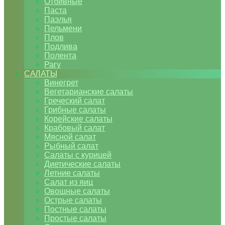
Отбивные
Паста
Паэлья
Пельмени
Плов
Подлива
Полента
Рагу
САЛАТЫ
Винегрет
Вегетарианские салаты
Греческий салат
Грибные салаты
Корейские салаты
Крабовый салат
Мясной салат
Рыбный салат
Салаты с курицей
Диетические салаты
Летние салаты
Салат из яиц
Овощные салаты
Острые салаты
Постные салаты
Простые салаты