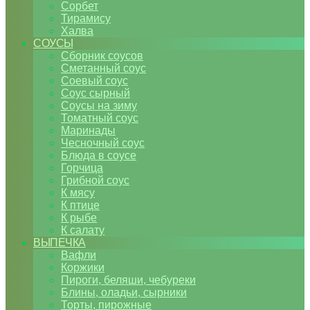
Сорбет
Тирамису
Халва
СОУСЫ
Сборник соусов
Сметанный соус
Соевый соус
Соус сырный
Соусы на зиму
Томатный соус
Маринады
Чесночный соус
Блюда в соусе
Горчица
Грибной соус
К мясу
К птице
К рыбе
К салату
ВЫПЕЧКА
Вафли
Коржики
Пироги, беляши, чебуреки
Блины, оладьи, сырники
Торты, пирожные