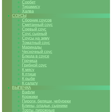
Сорбет
Тирамису
Халва
СОУСЫ
Сборник соусов
Сметанный соус
Соевый соус
Соус сырный
Соусы на зиму
Томатный соус
Маринады
Чесночный соус
Блюда в соусе
Горчица
Грибной соус
К мясу
К птице
К рыбе
К салату
ВЫПЕЧКА
Вафли
Коржики
Пироги, беляши, чебуреки
Блины, оладьи, сырники
Торты, пирожные