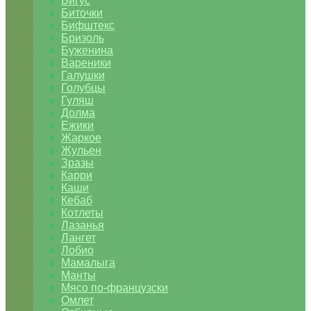
Бигус
Биточки
Бифштекс
Бризоль
Буженина
Вареники
Галушки
Голубцы
Гуляш
Долма
Ежики
Жаркое
Жульен
Зразы
Карри
Каши
Кебаб
Котлеты
Лазанья
Лангет
Лобио
Мамалыга
Манты
Мясо по-французски
Омлет