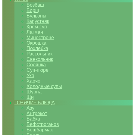
Бозбаш
Борщ
Бульоны
Капустняк
Крем-суп
Лагман
Минестроне
Окрошка
Похлебка
Рассольник
Свекольник
Солянка
Суп-пюре
Уха
Харчо
Холодные супы
Шурпа
Щи
ГОРЯЧИЕ БЛЮДА
Азу
Антрекот
Бабка
Бефстроганов
Бешбармак