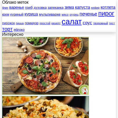
Облако меток
зима
котлета
варенье
капуста
гриб
духовка
запеканка
блин
кефир
пирог
печенье
курица
мультиварке
куриный
крем
мясо
огурец
салат
соус
помидор
пирожок
пицца
простой
рецепт
творожный
тест
торт
яблоко
Интересно