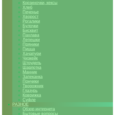
Корзиночки, кексы
Хлеб
Печенье
Хворост
Рогалики
Булочки
Бисквит
Пахлава
Лепешки
Пряники
Пицца
Хачапури
Чизкейк
Штрудель
Шарлотка
Манник
Запеканка
Пончики
Творожник
Глазурь
Коврижка
Суфле
РАЗНОЕ
Обзор интернета
Бытовые вопросы