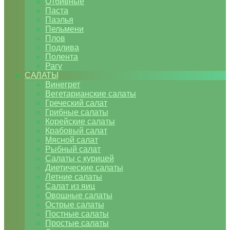
Отбивные
Паста
Паэлья
Пельмени
Плов
Подлива
Полента
Рагу
САЛАТЫ
Винегрет
Вегетарианские салаты
Греческий салат
Грибные салаты
Корейские салаты
Крабовый салат
Мясной салат
Рыбный салат
Салаты с курицей
Диетические салаты
Летние салаты
Салат из яиц
Овощные салаты
Острые салаты
Постные салаты
Простые салаты