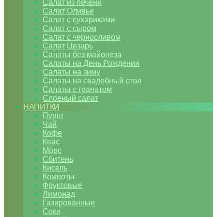
Салат из печени
Салат Оливье
Салат с сухариками
Салат с сыром
Салат с черносливом
Салат Цезарь
Салаты без майонеза
Салаты на День Рождения
Салаты на зиму
Салаты на свадебный стол
Салаты с гранатом
Слоеный салат
НАПИТКИ
Пунш
Чай
Кофе
Квас
Морс
Сбитень
Кисель
Компоты
Фруктовые
Лимонад
Газированные
Соки