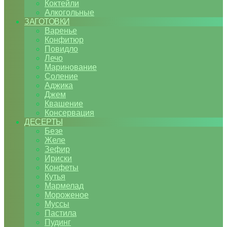
Коктейли
Алкогольные
ЗАГОТОВКИ
Варенье
Конфитюр
Повидло
Лечо
Маринование
Соление
Аджика
Джем
Квашение
Консервация
ДЕСЕРТЫ
Безе
Желе
Зефир
Ириски
Конфеты
Кутья
Мармелад
Мороженое
Муссы
Пастила
Пудинг