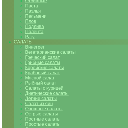
Отбивные
Паста
Паэлья
Пельмени
Плов
Подлива
Полента
Рагу
САЛАТЫ
Винегрет
Вегетарианские салаты
Греческий салат
Грибные салаты
Корейские салаты
Крабовый салат
Мясной салат
Рыбный салат
Салаты с курицей
Диетические салаты
Летние салаты
Салат из яиц
Овощные салаты
Острые салаты
Постные салаты
Простые салаты