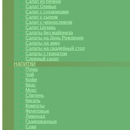
Салат из печени
Салат Оливье
Салат с сухариками
Салат с сыром
Салат с черносливом
Салат Цезарь
Салаты без майонеза
Салаты на День Рождения
Салаты на зиму
Салаты на свадебный стол
Салаты с гранатом
Слоеный салат
НАПИТКИ
Пунш
Чай
Кофе
Квас
Морс
Сбитень
Кисель
Компоты
Фруктовые
Лимонад
Газированные
Соки