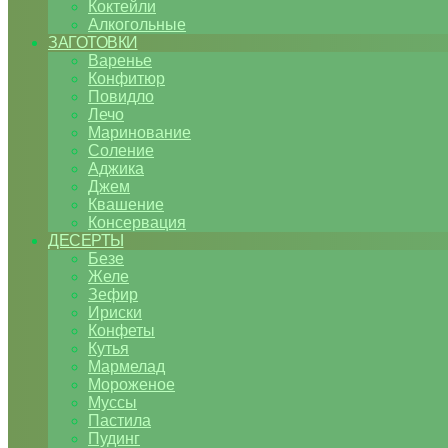
Коктейли
Алкогольные
ЗАГОТОВКИ
Варенье
Конфитюр
Повидло
Лечо
Маринование
Соление
Аджика
Джем
Квашение
Консервация
ДЕСЕРТЫ
Безе
Желе
Зефир
Ириски
Конфеты
Кутья
Мармелад
Мороженое
Муссы
Пастила
Пудинг