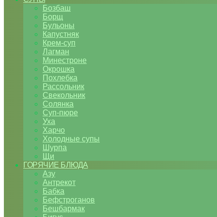
Бозбаш
Борщ
Бульоны
Капустняк
Крем-суп
Лагман
Минестроне
Окрошка
Похлебка
Рассольник
Свекольник
Солянка
Суп-пюре
Уха
Харчо
Холодные супы
Шурпа
Щи
ГОРЯЧИЕ БЛЮДА
Азу
Антрекот
Бабка
Бефстроганов
Бешбармак