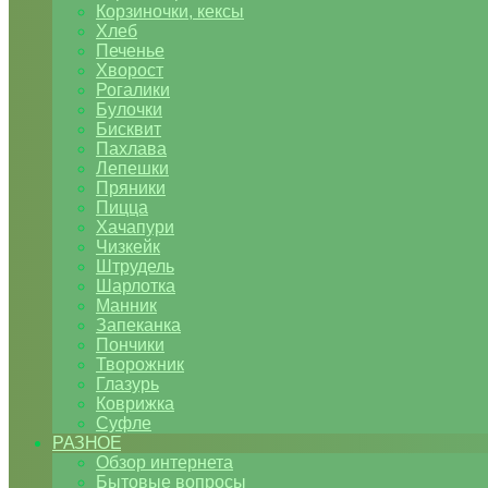
Корзиночки, кексы
Хлеб
Печенье
Хворост
Рогалики
Булочки
Бисквит
Пахлава
Лепешки
Пряники
Пицца
Хачапури
Чизкейк
Штрудель
Шарлотка
Манник
Запеканка
Пончики
Творожник
Глазурь
Коврижка
Суфле
РАЗНОЕ
Обзор интернета
Бытовые вопросы