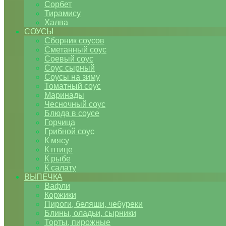
Сорбет
Тирамису
Халва
СОУСЫ
Сборник соусов
Сметанный соус
Соевый соус
Соус сырный
Соусы на зиму
Томатный соус
Маринады
Чесночный соус
Блюда в соусе
Горчица
Грибной соус
К мясу
К птице
К рыбе
К салату
ВЫПЕЧКА
Вафли
Коржики
Пироги, беляши, чебуреки
Блины, оладьи, сырники
Торты, пирожные