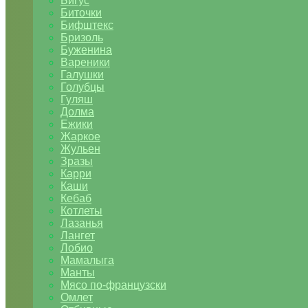
Бигус
Биточки
Бифштекс
Бризоль
Буженина
Вареники
Галушки
Голубцы
Гуляш
Долма
Ежики
Жаркое
Жульен
Зразы
Карри
Каши
Кебаб
Котлеты
Лазанья
Лангет
Лобио
Мамалыга
Манты
Мясо по-французски
Омлет