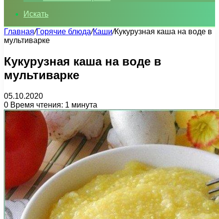
Искать
Главная
/
Горячие блюда
/
Каши
/
Кукурузная каша на воде в
мультиварке
Кукурузная каша на воде в
мультиварке
05.10.2020
0
Время чтения: 1 минута