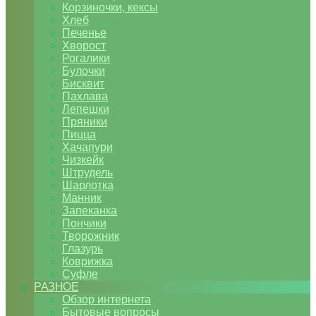
Корзиночки, кексы
Хлеб
Печенье
Хворост
Рогалики
Булочки
Бисквит
Пахлава
Лепешки
Пряники
Пицца
Хачапури
Чизкейк
Штрудель
Шарлотка
Манник
Запеканка
Пончики
Творожник
Глазурь
Коврижка
Суфле
РАЗНОЕ
Обзор интернета
Бытовые вопросы