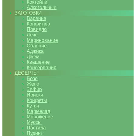
Коктейли
Алкогольные
ЗАГОТОВКИ
Варенье
Конфитюр
Повидло
Лечо
Маринование
Соление
Аджика
Джем
Квашение
Консервация
ДЕСЕРТЫ
Безе
Желе
Зефир
Ириски
Конфеты
Кутья
Мармелад
Мороженое
Муссы
Пастила
Пудинг