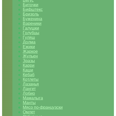
Бигус
Биточки
Бифштекс
Бризоль
Буженина
Вареники
Галушки
Голубцы
Гуляш
Долма
Ежики
Жаркое
Жульен
Зразы
Карри
Каши
Кебаб
Котлеты
Лазанья
Лангет
Лобио
Мамалыга
Манты
Мясо по-французски
Омлет