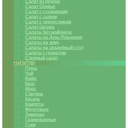
Салат из печени
Салат Оливье
Салат с сухариками
Салат с сыром
Салат с черносливом
Салат Цезарь
Салаты без майонеза
Салаты на День Рождения
Салаты на зиму
Салаты на свадебный стол
Салаты с гранатом
Слоеный салат
НАПИТКИ
Пунш
Чай
Кофе
Квас
Морс
Сбитень
Кисель
Компоты
Фруктовые
Лимонад
Газированные
Соки