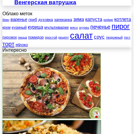
Венгерская ватрушка
Облако меток
зима
котлета
варенье
капуста
гриб
духовка
запеканка
блин
кефир
пирог
печенье
курица
мультиварке
куриный
крем
мясо
огурец
салат
соус
помидор
пирожок
пицца
простой
рецепт
творожный
тест
торт
яблоко
Интересно