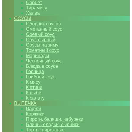
Сорбет
Тирамису
Халва
СОУСЫ
Сборник соусов
Сметанный соус
Соевый соус
Соус сырный
Соусы на зиму
Томатный соус
Маринады
Чесночный соус
Блюда в соусе
Горчица
Грибной соус
К мясу
К птице
К рыбе
К салату
ВЫПЕЧКА
Вафли
Коржики
Пироги, беляши, чебуреки
Блины, оладьи, сырники
Торты, пирожные