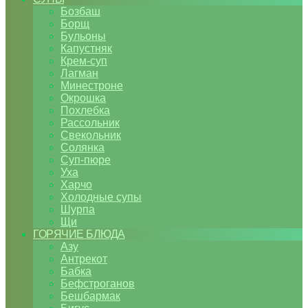
Бозбаш
Борщ
Бульоны
Капустняк
Крем-суп
Лагман
Минестроне
Окрошка
Похлебка
Рассольник
Свекольник
Солянка
Суп-пюре
Уха
Харчо
Холодные супы
Шурпа
Щи
ГОРЯЧИЕ БЛЮДА
Азу
Антрекот
Бабка
Бефстроганов
Бешбармак