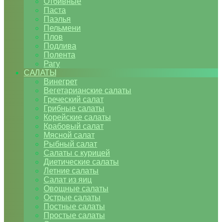
Отбивные
Паста
Паэлья
Пельмени
Плов
Подлива
Полента
Рагу
САЛАТЫ
Винегрет
Вегетарианские салаты
Греческий салат
Грибные салаты
Корейские салаты
Крабовый салат
Мясной салат
Рыбный салат
Салаты с курицей
Диетические салаты
Летние салаты
Салат из яиц
Овощные салаты
Острые салаты
Постные салаты
Простые салаты