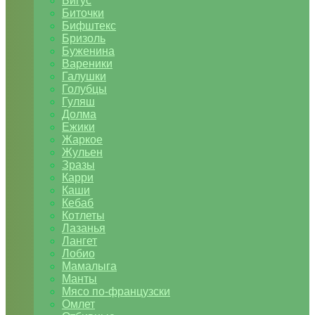
Бигус
Биточки
Бифштекс
Бризоль
Буженина
Вареники
Галушки
Голубцы
Гуляш
Долма
Ежики
Жаркое
Жульен
Зразы
Карри
Каши
Кебаб
Котлеты
Лазанья
Лангет
Лобио
Мамалыга
Манты
Мясо по-французски
Омлет