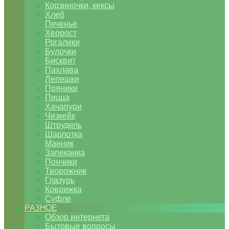
Корзиночки, кексы
Хлеб
Печенье
Хворост
Рогалики
Булочки
Бисквит
Пахлава
Лепешки
Пряники
Пицца
Хачапури
Чизкейк
Штрудель
Шарлотка
Манник
Запеканка
Пончики
Творожник
Глазурь
Коврижка
Суфле
РАЗНОЕ
Обзор интернета
Бытовые вопросы