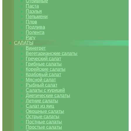
Отбивные
Паста
Паэлья
Пельмени
Плов
Подлива
Полента
Рагу
САЛАТЫ
Винегрет
Вегетарианские салаты
Греческий салат
Грибные салаты
Корейские салаты
Крабовый салат
Мясной салат
Рыбный салат
Салаты с курицей
Диетические салаты
Летние салаты
Салат из яиц
Овощные салаты
Острые салаты
Постные салаты
Простые салаты