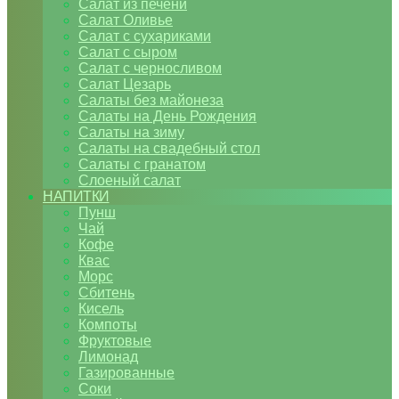
Салат из печени
Салат Оливье
Салат с сухариками
Салат с сыром
Салат с черносливом
Салат Цезарь
Салаты без майонеза
Салаты на День Рождения
Салаты на зиму
Салаты на свадебный стол
Салаты с гранатом
Слоеный салат
НАПИТКИ
Пунш
Чай
Кофе
Квас
Морс
Сбитень
Кисель
Компоты
Фруктовые
Лимонад
Газированные
Соки