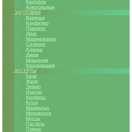
Коктейли
Алкогольные
ЗАГОТОВКИ
Варенье
Конфитюр
Повидло
Лечо
Маринование
Соление
Аджика
Джем
Квашение
Консервация
ДЕСЕРТЫ
Безе
Желе
Зефир
Ириски
Конфеты
Кутья
Мармелад
Мороженое
Муссы
Пастила
Пудинг