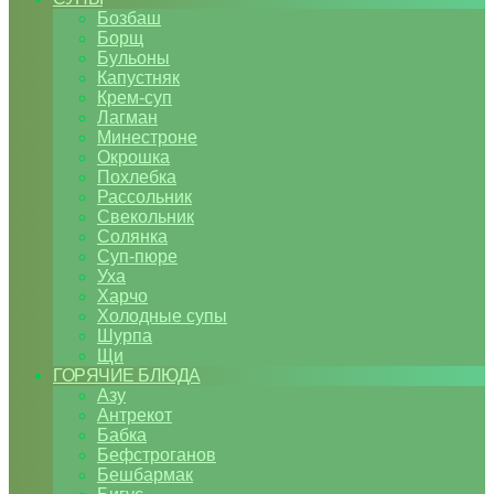
Бозбаш
Борщ
Бульоны
Капустняк
Крем-суп
Лагман
Минестроне
Окрошка
Похлебка
Рассольник
Свекольник
Солянка
Суп-пюре
Уха
Харчо
Холодные супы
Шурпа
Щи
ГОРЯЧИЕ БЛЮДА
Азу
Антрекот
Бабка
Бефстроганов
Бешбармак