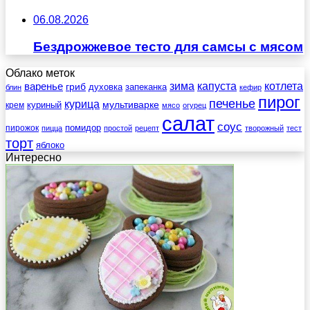
06.08.2026
Бездрожжевое тесто для самсы с мясом
Облако меток
зима
котлета
варенье
капуста
гриб
духовка
запеканка
блин
кефир
пирог
печенье
курица
мультиварке
куриный
крем
мясо
огурец
салат
соус
помидор
пирожок
пицца
простой
рецепт
творожный
тест
торт
яблоко
Интересно