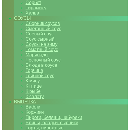
Сорбет
Тирамису
Халва
СОУСЫ
Сборник соусов
Сметанный соус
Соевый соус
Соус сырный
Соусы на зиму
Томатный соус
Маринады
Чесночный соус
Блюда в соусе
Горчица
Грибной соус
К мясу
К птице
К рыбе
К салату
ВЫПЕЧКА
Вафли
Коржики
Пироги, беляши, чебуреки
Блины, оладьи, сырники
Торты, пирожные