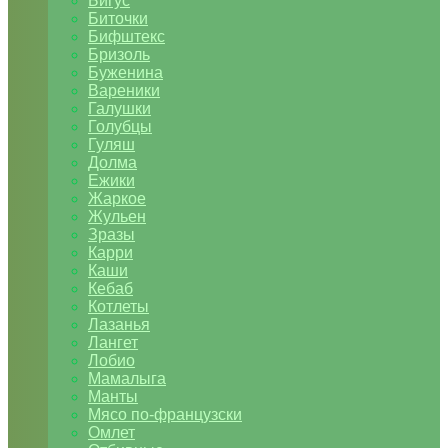
Бигус
Биточки
Бифштекс
Бризоль
Буженина
Вареники
Галушки
Голубцы
Гуляш
Долма
Ежики
Жаркое
Жульен
Зразы
Карри
Каши
Кебаб
Котлеты
Лазанья
Лангет
Лобио
Мамалыга
Манты
Мясо по-французски
Омлет