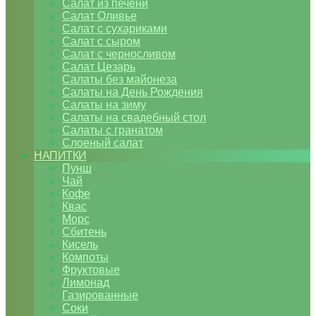
Салат из печени
Салат Оливье
Салат с сухариками
Салат с сыром
Салат с черносливом
Салат Цезарь
Салаты без майонеза
Салаты на День Рождения
Салаты на зиму
Салаты на свадебный стол
Салаты с гранатом
Слоеный салат
НАПИТКИ
Пунш
Чай
Кофе
Квас
Морс
Сбитень
Кисель
Компоты
Фруктовые
Лимонад
Газированные
Соки