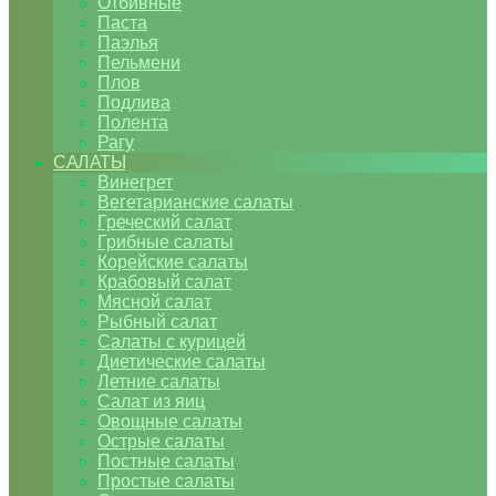
Отбивные
Паста
Паэлья
Пельмени
Плов
Подлива
Полента
Рагу
САЛАТЫ
Винегрет
Вегетарианские салаты
Греческий салат
Грибные салаты
Корейские салаты
Крабовый салат
Мясной салат
Рыбный салат
Салаты с курицей
Диетические салаты
Летние салаты
Салат из яиц
Овощные салаты
Острые салаты
Постные салаты
Простые салаты