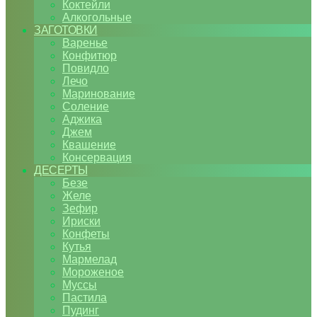
Коктейли
Алкогольные
ЗАГОТОВКИ
Варенье
Конфитюр
Повидло
Лечо
Маринование
Соление
Аджика
Джем
Квашение
Консервация
ДЕСЕРТЫ
Безе
Желе
Зефир
Ириски
Конфеты
Кутья
Мармелад
Мороженое
Муссы
Пастила
Пудинг