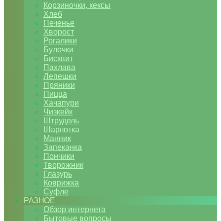
Корзиночки, кексы
Хлеб
Печенье
Хворост
Рогалики
Булочки
Бисквит
Пахлава
Лепешки
Пряники
Пицца
Хачапури
Чизкейк
Штрудель
Шарлотка
Манник
Запеканка
Пончики
Творожник
Глазурь
Коврижка
Суфле
РАЗНОЕ
Обзор интернета
Бытовые вопросы