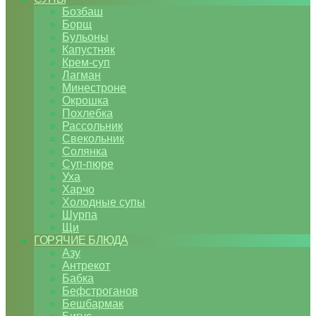
Бозбаш
Борщ
Бульоны
Капустняк
Крем-суп
Лагман
Минестроне
Окрошка
Похлебка
Рассольник
Свекольник
Солянка
Суп-пюре
Уха
Харчо
Холодные супы
Шурпа
Щи
ГОРЯЧИЕ БЛЮДА
Азу
Антрекот
Бабка
Бефстроганов
Бешбармак