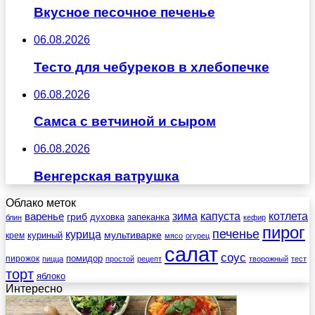
Вкусное песочное печенье
06.08.2026
Тесто для чебуреков в хлебопечке
06.08.2026
Самса с ветчиной и сыром
06.08.2026
Венгерская ватрушка
Облако меток
зима
котлета
варенье
капуста
гриб
духовка
запеканка
блин
кефир
пирог
печенье
курица
мультиварке
куриный
крем
мясо
огурец
салат
соус
помидор
пирожок
пицца
простой
рецепт
творожный
тест
торт
яблоко
Интересно