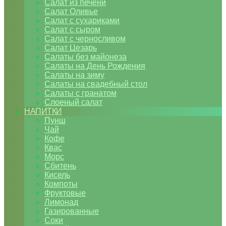
Салат из печени
Салат Оливье
Салат с сухариками
Салат с сыром
Салат с черносливом
Салат Цезарь
Салаты без майонеза
Салаты на День Рождения
Салаты на зиму
Салаты на свадебный стол
Салаты с гранатом
Слоеный салат
НАПИТКИ
Пунш
Чай
Кофе
Квас
Морс
Сбитень
Кисель
Компоты
Фруктовые
Лимонад
Газированные
Соки