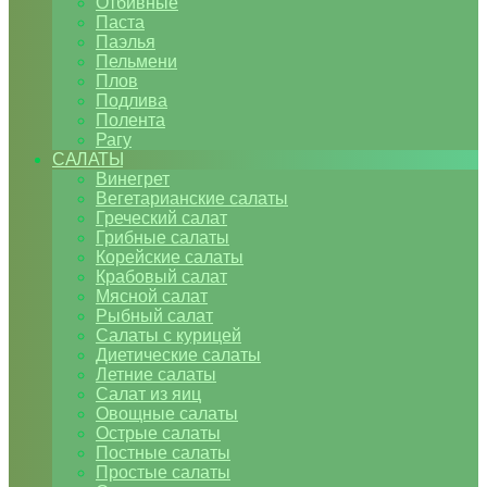
Отбивные
Паста
Паэлья
Пельмени
Плов
Подлива
Полента
Рагу
САЛАТЫ
Винегрет
Вегетарианские салаты
Греческий салат
Грибные салаты
Корейские салаты
Крабовый салат
Мясной салат
Рыбный салат
Салаты с курицей
Диетические салаты
Летние салаты
Салат из яиц
Овощные салаты
Острые салаты
Постные салаты
Простые салаты