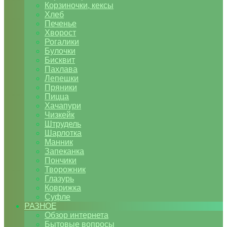
Корзиночки, кексы
Хлеб
Печенье
Хворост
Рогалики
Булочки
Бисквит
Пахлава
Лепешки
Пряники
Пицца
Хачапури
Чизкейк
Штрудель
Шарлотка
Манник
Запеканка
Пончики
Творожник
Глазурь
Коврижка
Суфле
РАЗНОЕ
Обзор интернета
Бытовые вопросы