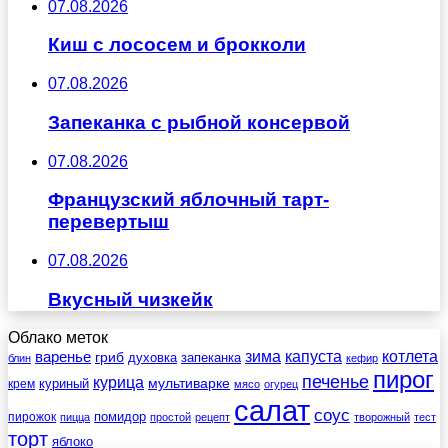
07.08.2026
Киш с лососем и брокколи
07.08.2026
Запеканка с рыбной консервой
07.08.2026
Французский яблочный тарт-
перевертыш
07.08.2026
Вкусный чизкейк
Облако меток
зима
котлета
варенье
капуста
гриб
духовка
запеканка
блин
кефир
пирог
печенье
курица
мультиварке
куриный
крем
мясо
огурец
салат
соус
помидор
пирожок
пицца
простой
рецепт
творожный
тест
торт
яблоко