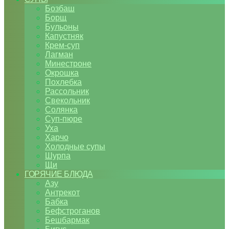
Бозбаш
Борщ
Бульоны
Капустняк
Крем-суп
Лагман
Минестроне
Окрошка
Похлебка
Рассольник
Свекольник
Солянка
Суп-пюре
Уха
Харчо
Холодные супы
Шурпа
Щи
ГОРЯЧИЕ БЛЮДА
Азу
Антрекот
Бабка
Бефстроганов
Бешбармак