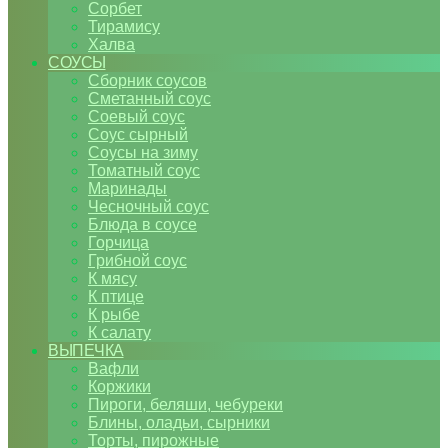
Сорбет
Тирамису
Халва
СОУСЫ
Сборник соусов
Сметанный соус
Соевый соус
Соус сырный
Соусы на зиму
Томатный соус
Маринады
Чесночный соус
Блюда в соусе
Горчица
Грибной соус
К мясу
К птице
К рыбе
К салату
ВЫПЕЧКА
Вафли
Коржики
Пироги, беляши, чебуреки
Блины, оладьи, сырники
Торты, пирожные