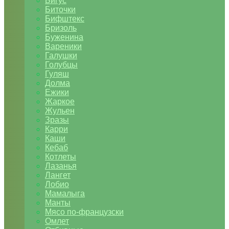
Бигус
Биточки
Бифштекс
Бризоль
Буженина
Вареники
Галушки
Голубцы
Гуляш
Долма
Ежики
Жаркое
Жульен
Зразы
Карри
Каши
Кебаб
Котлеты
Лазанья
Лангет
Лобио
Мамалыга
Манты
Мясо по-французски
Омлет