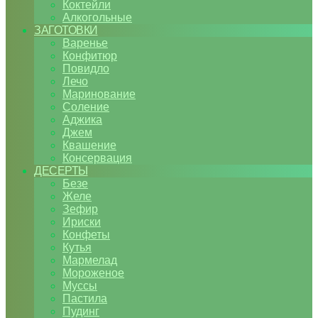
Коктейли
Алкогольные
ЗАГОТОВКИ
Варенье
Конфитюр
Повидло
Лечо
Маринование
Соление
Аджика
Джем
Квашение
Консервация
ДЕСЕРТЫ
Безе
Желе
Зефир
Ириски
Конфеты
Кутья
Мармелад
Мороженое
Муссы
Пастила
Пудинг