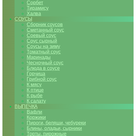
Сорбет
Тирамису
Халва
СОУСЫ
Сборник соусов
Сметанный соус
Соевый соус
Соус сырный
Соусы на зиму
Томатный соус
Маринады
Чесночный соус
Блюда в соусе
Горчица
Грибной соус
К мясу
К птице
К рыбе
К салату
ВЫПЕЧКА
Вафли
Коржики
Пироги, беляши, чебуреки
Блины, оладьи, сырники
Торты, пирожные