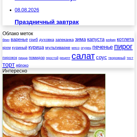
08.08.2026
Праздничный завтрак
Облако меток
зима
котлета
варенье
капуста
гриб
духовка
запеканка
блин
кефир
пирог
печенье
курица
мультиварке
куриный
крем
мясо
огурец
салат
соус
помидор
пирожок
пицца
простой
рецепт
творожный
тест
торт
яблоко
Интересно