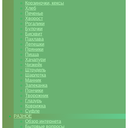
Корзиночки, кексы
Хлеб
Печенье
Хворост
Рогалики
Булочки
Бисквит
Пахлава
Лепешки
Пряники
Пицца
Хачапури
Чизкейк
Штрудель
Шарлотка
Манник
Запеканка
Пончики
Творожник
Глазурь
Коврижка
Суфле
РАЗНОЕ
Обзор интернета
Бытовые вопросы