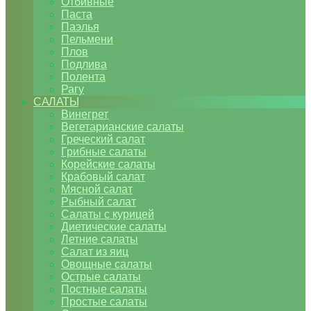
Отбивные
Паста
Паэлья
Пельмени
Плов
Подлива
Полента
Рагу
САЛАТЫ
Винегрет
Вегетарианские салаты
Греческий салат
Грибные салаты
Корейские салаты
Крабовый салат
Мясной салат
Рыбный салат
Салаты с курицей
Диетические салаты
Летние салаты
Салат из яиц
Овощные салаты
Острые салаты
Постные салаты
Простые салаты