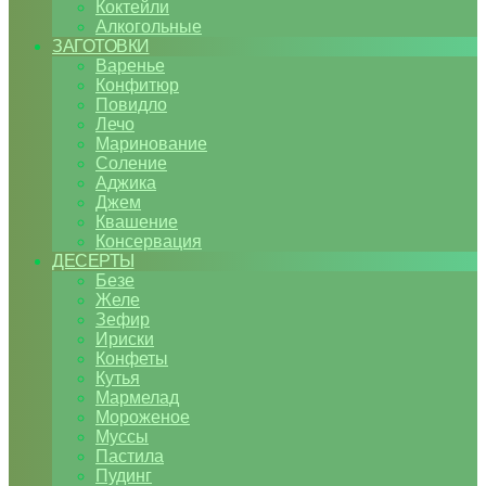
Коктейли
Алкогольные
ЗАГОТОВКИ
Варенье
Конфитюр
Повидло
Лечо
Маринование
Соление
Аджика
Джем
Квашение
Консервация
ДЕСЕРТЫ
Безе
Желе
Зефир
Ириски
Конфеты
Кутья
Мармелад
Мороженое
Муссы
Пастила
Пудинг