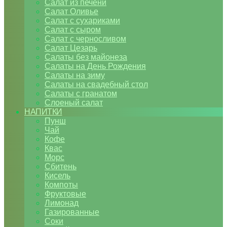
Салат из печени
Салат Оливье
Салат с сухариками
Салат с сыром
Салат с черносливом
Салат Цезарь
Салаты без майонеза
Салаты на День Рождения
Салаты на зиму
Салаты на свадебный стол
Салаты с гранатом
Слоеный салат
НАПИТКИ
Пунш
Чай
Кофе
Квас
Морс
Сбитень
Кисель
Компоты
Фруктовые
Лимонад
Газированные
Соки