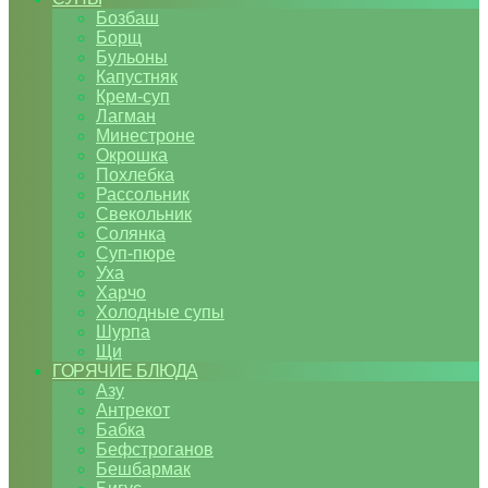
Бозбаш
Борщ
Бульоны
Капустняк
Крем-суп
Лагман
Минестроне
Окрошка
Похлебка
Рассольник
Свекольник
Солянка
Суп-пюре
Уха
Харчо
Холодные супы
Шурпа
Щи
ГОРЯЧИЕ БЛЮДА
Азу
Антрекот
Бабка
Бефстроганов
Бешбармак