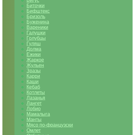
Бигус
Биточки
Бифштекс
Бризоль
Буженина
Вареники
Галушки
Голубцы
Гуляш
Долма
Ежики
Жаркое
Жульен
Зразы
Карри
Каши
Кебаб
Котлеты
Лазанья
Лангет
Лобио
Мамалыга
Манты
Мясо по-французски
Омлет