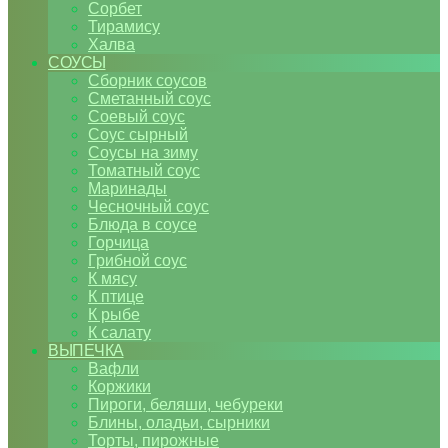
Сорбет
Тирамису
Халва
СОУСЫ
Сборник соусов
Сметанный соус
Соевый соус
Соус сырный
Соусы на зиму
Томатный соус
Маринады
Чесночный соус
Блюда в соусе
Горчица
Грибной соус
К мясу
К птице
К рыбе
К салату
ВЫПЕЧКА
Вафли
Коржики
Пироги, беляши, чебуреки
Блины, оладьи, сырники
Торты, пирожные