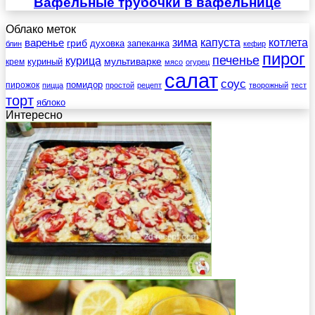
Вафельные трубочки в вафельнице
Облако меток
зима
котлета
варенье
капуста
гриб
духовка
запеканка
блин
кефир
пирог
печенье
курица
мультиварке
куриный
крем
мясо
огурец
салат
соус
помидор
пирожок
пицца
простой
рецепт
творожный
тест
торт
яблоко
Интересно