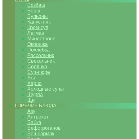
Бозбаш
Борщ
Бульоны
Капустняк
Крем-суп
Лагман
Минестроне
Окрошка
Похлебка
Рассольник
Свекольник
Солянка
Суп-пюре
Уха
Харчо
Холодные супы
Шурпа
Щи
ГОРЯЧИЕ БЛЮДА
Азу
Антрекот
Бабка
Бефстроганов
Бешбармак