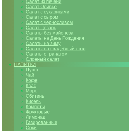
Салат из печени
Салат Оливье
Салат с сухариками
Салат с сыром
Салат с черносливом
Салат Цезарь
Салаты без майонеза
Салаты на День Рождения
Салаты на зиму
Салаты на свадебный стол
Салаты с гранатом
Слоеный салат
НАПИТКИ
Пунш
Чай
Кофе
Квас
Морс
Сбитень
Кисель
Компоты
Фруктовые
Лимонад
Газированные
Соки