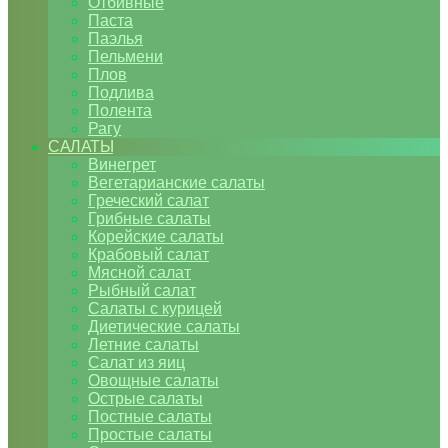
Отбивные
Паста
Паэлья
Пельмени
Плов
Подлива
Полента
Рагу
САЛАТЫ
Винегрет
Вегетарианские салаты
Греческий салат
Грибные салаты
Корейские салаты
Крабовый салат
Мясной салат
Рыбный салат
Салаты с курицей
Диетические салаты
Летние салаты
Салат из яиц
Овощные салаты
Острые салаты
Постные салаты
Простые салаты