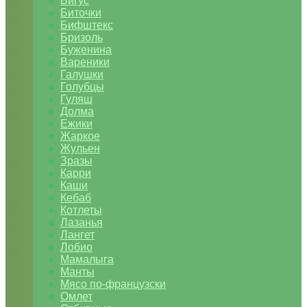
Бигус
Биточки
Бифштекс
Бризоль
Буженина
Вареники
Галушки
Голубцы
Гуляш
Долма
Ежики
Жаркое
Жульен
Зразы
Карри
Каши
Кебаб
Котлеты
Лазанья
Лангет
Лобио
Мамалыга
Манты
Мясо по-французски
Омлет