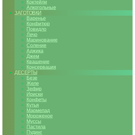
Коктейли
Алкогольные
ЗАГОТОВКИ
Варенье
Конфитюр
Повидло
Лечо
Маринование
Соление
Аджика
Джем
Квашение
Консервация
ДЕСЕРТЫ
Безе
Желе
Зефир
Ириски
Конфеты
Кутья
Мармелад
Мороженое
Муссы
Пастила
Пудинг