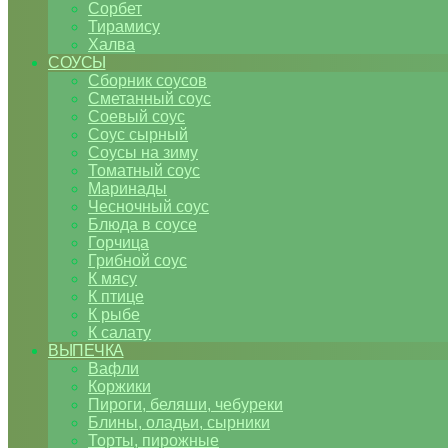
Сорбет
Тирамису
Халва
СОУСЫ
Сборник соусов
Сметанный соус
Соевый соус
Соус сырный
Соусы на зиму
Томатный соус
Маринады
Чесночный соус
Блюда в соусе
Горчица
Грибной соус
К мясу
К птице
К рыбе
К салату
ВЫПЕЧКА
Вафли
Коржики
Пироги, беляши, чебуреки
Блины, оладьи, сырники
Торты, пирожные