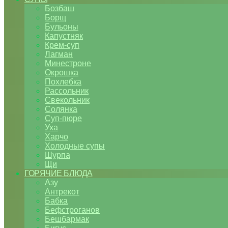
Бозбаш
Борщ
Бульоны
Капустняк
Крем-суп
Лагман
Минестроне
Окрошка
Похлебка
Рассольник
Свекольник
Солянка
Суп-пюре
Уха
Харчо
Холодные супы
Шурпа
Щи
ГОРЯЧИЕ БЛЮДА
Азу
Антрекот
Бабка
Бефстроганов
Бешбармак