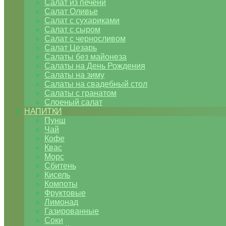
Салат из печени
Салат Оливье
Салат с сухариками
Салат с сыром
Салат с черносливом
Салат Цезарь
Салаты без майонеза
Салаты на День Рождения
Салаты на зиму
Салаты на свадебный стол
Салаты с гранатом
Слоеный салат
НАПИТКИ
Пунш
Чай
Кофе
Квас
Морс
Сбитень
Кисель
Компоты
Фруктовые
Лимонад
Газированные
Соки