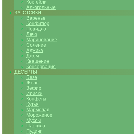
Коктейли
Алкогольные
ЗАГОТОВКИ
Варенье
Конфитюр
Повидло
Лечо
Маринование
Соление
Аджика
Джем
Квашение
Консервация
ДЕСЕРТЫ
Безе
Желе
Зефир
Ириски
Конфеты
Кутья
Мармелад
Мороженое
Муссы
Пастила
Пудинг