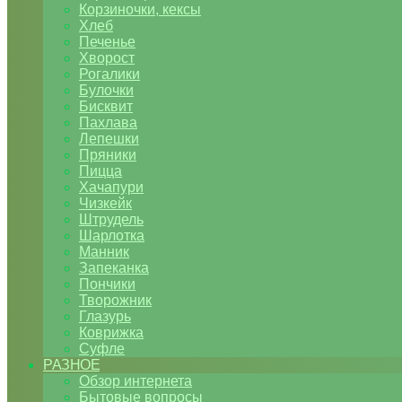
Корзиночки, кексы
Хлеб
Печенье
Хворост
Рогалики
Булочки
Бисквит
Пахлава
Лепешки
Пряники
Пицца
Хачапури
Чизкейк
Штрудель
Шарлотка
Манник
Запеканка
Пончики
Творожник
Глазурь
Коврижка
Суфле
РАЗНОЕ
Обзор интернета
Бытовые вопросы