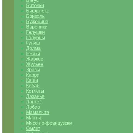
Бигус
Биточки
Бифштекс
Бризоль
Буженина
Вареники
Галушки
Голубцы
Гуляш
Долма
Ежики
Жаркое
Жульен
Зразы
Карри
Каши
Кебаб
Котлеты
Лазанья
Лангет
Лобио
Мамалыга
Манты
Мясо по-французски
Омлет