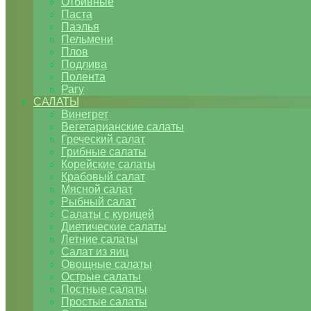
Отбивные
Паста
Паэлья
Пельмени
Плов
Подлива
Полента
Рагу
САЛАТЫ
Винегрет
Вегетарианские салаты
Греческий салат
Грибные салаты
Корейские салаты
Крабовый салат
Мясной салат
Рыбный салат
Салаты с курицей
Диетические салаты
Летние салаты
Салат из яиц
Овощные салаты
Острые салаты
Постные салаты
Простые салаты