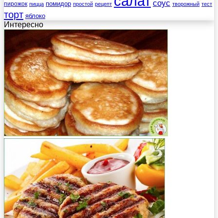
салат
соус
помидор
пирожок
пицца
простой
рецепт
творожный
тест
торт
яблоко
Интересно