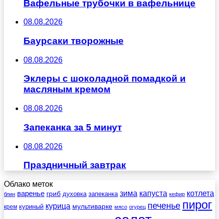
Вафельные трубочки в вафельнице
08.08.2026
Баурсаки творожные
08.08.2026
Эклеры с шоколадной помадкой и
масляным кремом
08.08.2026
Запеканка за 5 минут
08.08.2026
Праздничный завтрак
Облако меток
зима
котлета
варенье
капуста
гриб
духовка
запеканка
блин
кефир
пирог
печенье
курица
мультиварке
куриный
крем
мясо
огурец