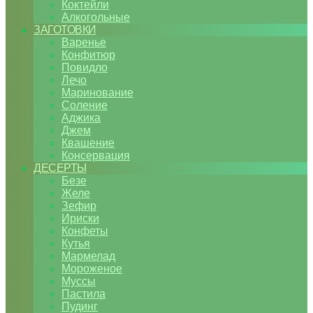
Коктейли
Алкогольные
ЗАГОТОВКИ
Варенье
Конфитюр
Повидло
Лечо
Маринование
Соление
Аджика
Джем
Квашение
Консервация
ДЕСЕРТЫ
Безе
Желе
Зефир
Ириски
Конфеты
Кутья
Мармелад
Мороженое
Муссы
Пастила
Пудинг