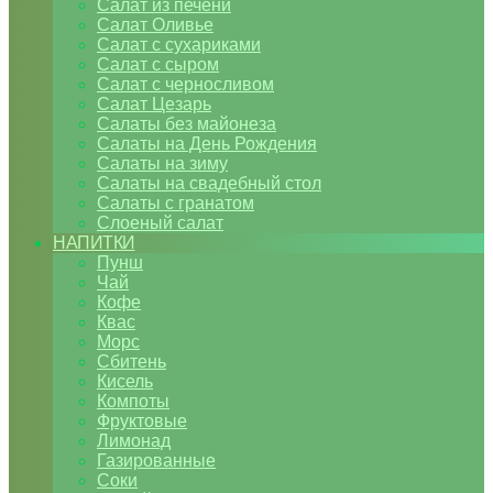
Салат из печени
Салат Оливье
Салат с сухариками
Салат с сыром
Салат с черносливом
Салат Цезарь
Салаты без майонеза
Салаты на День Рождения
Салаты на зиму
Салаты на свадебный стол
Салаты с гранатом
Слоеный салат
НАПИТКИ
Пунш
Чай
Кофе
Квас
Морс
Сбитень
Кисель
Компоты
Фруктовые
Лимонад
Газированные
Соки