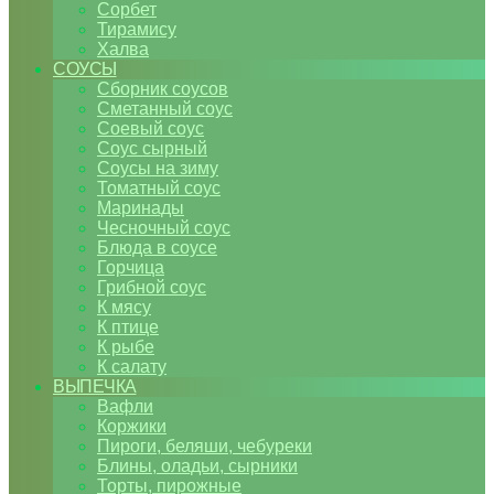
Сорбет
Тирамису
Халва
СОУСЫ
Сборник соусов
Сметанный соус
Соевый соус
Соус сырный
Соусы на зиму
Томатный соус
Маринады
Чесночный соус
Блюда в соусе
Горчица
Грибной соус
К мясу
К птице
К рыбе
К салату
ВЫПЕЧКА
Вафли
Коржики
Пироги, беляши, чебуреки
Блины, оладьи, сырники
Торты, пирожные