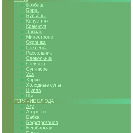
Бозбаш
Борщ
Бульоны
Капустняк
Крем-суп
Лагман
Минестроне
Окрошка
Похлебка
Рассольник
Свекольник
Солянка
Суп-пюре
Уха
Харчо
Холодные супы
Шурпа
Щи
ГОРЯЧИЕ БЛЮДА
Азу
Антрекот
Бабка
Бефстроганов
Бешбармак