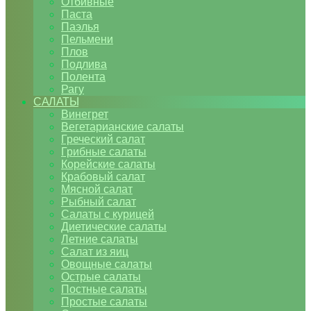
Отбивные
Паста
Паэлья
Пельмени
Плов
Подлива
Полента
Рагу
САЛАТЫ
Винегрет
Вегетарианские салаты
Греческий салат
Грибные салаты
Корейские салаты
Крабовый салат
Мясной салат
Рыбный салат
Салаты с курицей
Диетические салаты
Летние салаты
Салат из яиц
Овощные салаты
Острые салаты
Постные салаты
Простые салаты