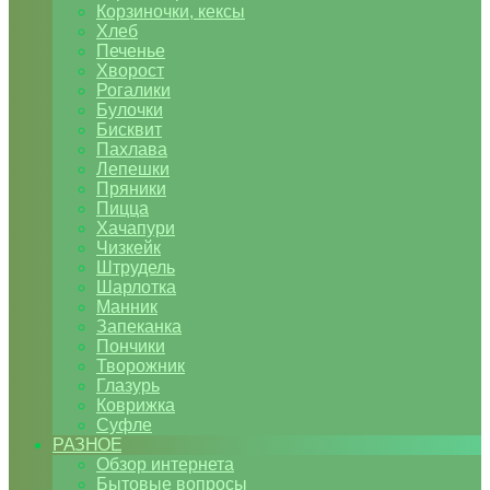
Корзиночки, кексы
Хлеб
Печенье
Хворост
Рогалики
Булочки
Бисквит
Пахлава
Лепешки
Пряники
Пицца
Хачапури
Чизкейк
Штрудель
Шарлотка
Манник
Запеканка
Пончики
Творожник
Глазурь
Коврижка
Суфле
РАЗНОЕ
Обзор интернета
Бытовые вопросы