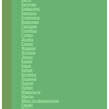
Бигус
Биточки
Бифштекс
Бризоль
Буженина
Вареники
Галушки
Голубцы
Гуляш
Долма
Ежики
Жаркое
Жульен
Зразы
Карри
Каши
Кебаб
Котлеты
Лазанья
Лангет
Лобио
Мамалыга
Манты
Мясо по-французски
Омлет