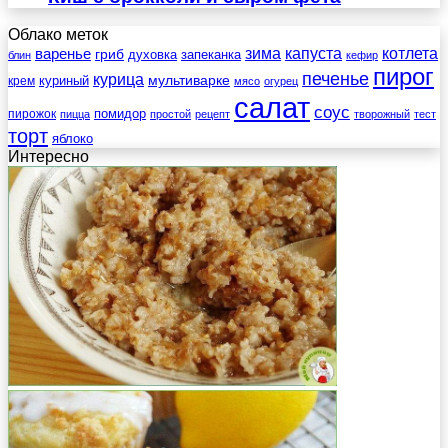
Облако меток
зима
котлета
варенье
капуста
гриб
духовка
запеканка
блин
кефир
пирог
печенье
курица
мультиварке
куриный
крем
мясо
огурец
салат
соус
помидор
пирожок
пицца
простой
рецепт
творожный
тест
торт
яблоко
Интересно