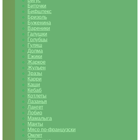
Бигус
Биточки
Бифштекс
Бризоль
Буженина
Вареники
Галушки
Голубцы
Гуляш
Долма
Ежики
Жаркое
Жульен
Зразы
Карри
Каши
Кебаб
Котлеты
Лазанья
Лангет
Лобио
Мамалыга
Манты
Мясо по-французски
Омлет