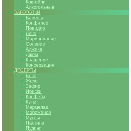
Коктейли
Алкогольные
ЗАГОТОВКИ
Варенье
Конфитюр
Повидло
Лечо
Маринование
Соление
Аджика
Джем
Квашение
Консервация
ДЕСЕРТЫ
Безе
Желе
Зефир
Ириски
Конфеты
Кутья
Мармелад
Мороженое
Муссы
Пастила
Пудинг