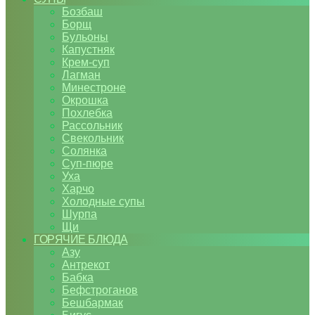
Бозбаш
Борщ
Бульоны
Капустняк
Крем-суп
Лагман
Минестроне
Окрошка
Похлебка
Рассольник
Свекольник
Солянка
Суп-пюре
Уха
Харчо
Холодные супы
Шурпа
Щи
ГОРЯЧИЕ БЛЮДА
Азу
Антрекот
Бабка
Бефстроганов
Бешбармак