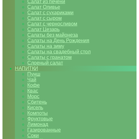
Салат из печени
Салат Оливье
Салат с сухариками
Салат с сыром
Салат с черносливом
Салат Цезарь
Салаты без майонеза
Салаты на День Рождения
Салаты на зиму
Салаты на свадебный стол
Салаты с гранатом
Слоеный салат
НАПИТКИ
Пунш
Чай
Кофе
Квас
Морс
Сбитень
Кисель
Компоты
Фруктовые
Лимонад
Газированные
Соки