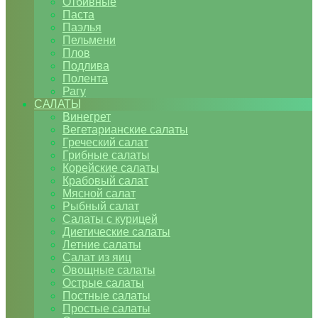
Отбивные
Паста
Паэлья
Пельмени
Плов
Подлива
Полента
Рагу
САЛАТЫ
Винегрет
Вегетарианские салаты
Греческий салат
Грибные салаты
Корейские салаты
Крабовый салат
Мясной салат
Рыбный салат
Салаты с курицей
Диетические салаты
Летние салаты
Салат из яиц
Овощные салаты
Острые салаты
Постные салаты
Простые салаты