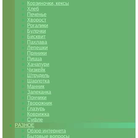
Корзиночки, кексы
Хлеб
Печенье
Хворост
Рогалики
Булочки
Бисквит
Пахлава
Лепешки
Пряники
Пицца
Хачапури
Чизкейк
Штрудель
Шарлотка
Манник
Запеканка
Пончики
Творожник
Глазурь
Коврижка
Суфле
РАЗНОЕ
Обзор интернета
Бытовые вопросы