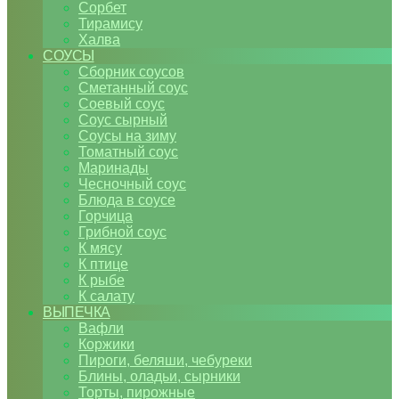
Сорбет
Тирамису
Халва
СОУСЫ
Сборник соусов
Сметанный соус
Соевый соус
Соус сырный
Соусы на зиму
Томатный соус
Маринады
Чесночный соус
Блюда в соусе
Горчица
Грибной соус
К мясу
К птице
К рыбе
К салату
ВЫПЕЧКА
Вафли
Коржики
Пироги, беляши, чебуреки
Блины, оладьи, сырники
Торты, пирожные