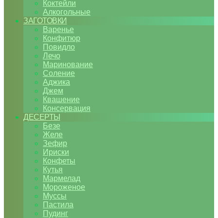
Коктейли
Алкогольные
ЗАГОТОВКИ
Варенье
Конфитюр
Повидло
Лечо
Маринование
Соление
Аджика
Джем
Квашение
Консервация
ДЕСЕРТЫ
Безе
Желе
Зефир
Ириски
Конфеты
Кутья
Мармелад
Мороженое
Муссы
Пастила
Пудинг