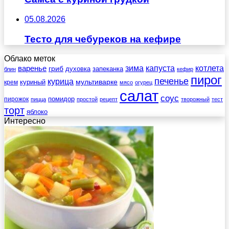
05.08.2026
Тесто для чебуреков на кефире
Облако меток
зима
котлета
варенье
капуста
гриб
духовка
запеканка
блин
кефир
пирог
печенье
курица
мультиварке
куриный
крем
мясо
огурец
салат
соус
помидор
пирожок
пицца
простой
рецепт
творожный
тест
торт
яблоко
Интересно