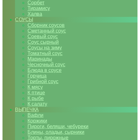
Сорбет
Тирамису
Халва
СОУСЫ
Сборник соусов
Сметанный соус
Соевый соус
Соус сырный
Соусы на зиму
Томатный соус
Маринады
Чесночный соус
Блюда в соусе
Горчица
Грибной соус
К мясу
К птице
К рыбе
К салату
ВЫПЕЧКА
Вафли
Коржики
Пироги, беляши, чебуреки
Блины, оладьи, сырники
Торты, пирожные