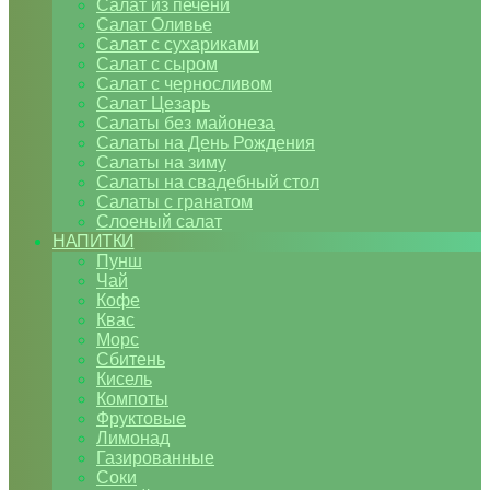
Салат из печени
Салат Оливье
Салат с сухариками
Салат с сыром
Салат с черносливом
Салат Цезарь
Салаты без майонеза
Салаты на День Рождения
Салаты на зиму
Салаты на свадебный стол
Салаты с гранатом
Слоеный салат
НАПИТКИ
Пунш
Чай
Кофе
Квас
Морс
Сбитень
Кисель
Компоты
Фруктовые
Лимонад
Газированные
Соки