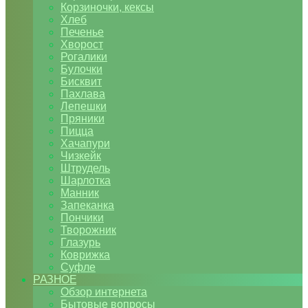
Корзиночки, кексы
Хлеб
Печенье
Хворост
Рогалики
Булочки
Бисквит
Пахлава
Лепешки
Пряники
Пицца
Хачапури
Чизкейк
Штрудель
Шарлотка
Манник
Запеканка
Пончики
Творожник
Глазурь
Коврижка
Суфле
РАЗНОЕ
Обзор интернета
Бытовые вопросы