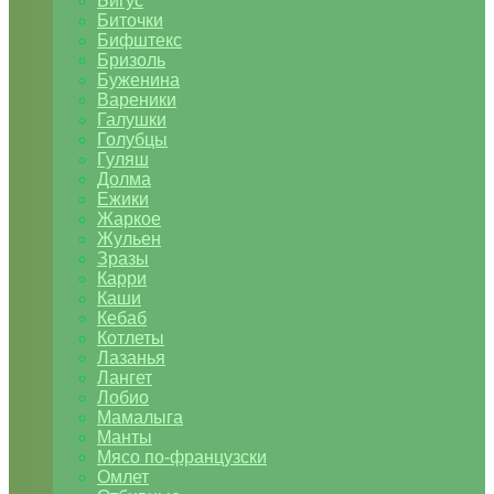
Бигус
Биточки
Бифштекс
Бризоль
Буженина
Вареники
Галушки
Голубцы
Гуляш
Долма
Ежики
Жаркое
Жульен
Зразы
Карри
Каши
Кебаб
Котлеты
Лазанья
Лангет
Лобио
Мамалыга
Манты
Мясо по-французски
Омлет