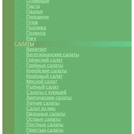
Отбивные
Паста
Паэлья
Пельмени
Плов
Подлива
Полента
Рагу
САЛАТЫ
Винегрет
Вегетарианские салаты
Греческий салат
Грибные салаты
Корейские салаты
Крабовый салат
Мясной салат
Рыбный салат
Салаты с курицей
Диетические салаты
Летние салаты
Салат из яиц
Овощные салаты
Острые салаты
Постные салаты
Простые салаты