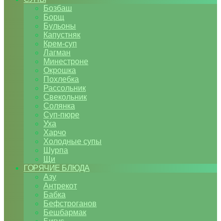
Бозбаш
Борщ
Бульоны
Капустняк
Крем-суп
Лагман
Минестроне
Окрошка
Похлебка
Рассольник
Свекольник
Солянка
Суп-пюре
Уха
Харчо
Холодные супы
Шурпа
Щи
ГОРЯЧИЕ БЛЮДА
Азу
Антрекот
Бабка
Бефстроганов
Бешбармак