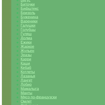
Бигус
Биточки
Бифштекс
Бризоль
Буженина
Вареники
Галушки
Голубцы
Гуляш
Долма
Ежики
Жаркое
Жульен
Зразы
Карри
Каши
Кебаб
Котлеты
Лазанья
Лангет
Лобио
Мамалыга
Манты
Мясо по-французски
Омлет