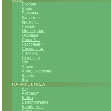
Бозбаш
Борщ
Бульоны
Капустняк
Крем-суп
Лагман
Минестроне
Окрошка
Похлебка
Рассольник
Свекольник
Солянка
Суп-пюре
Уха
Харчо
Холодные супы
Шурпа
Щи
ГОРЯЧИЕ БЛЮДА
Азу
Антрекот
Бабка
Бефстроганов
Бешбармак