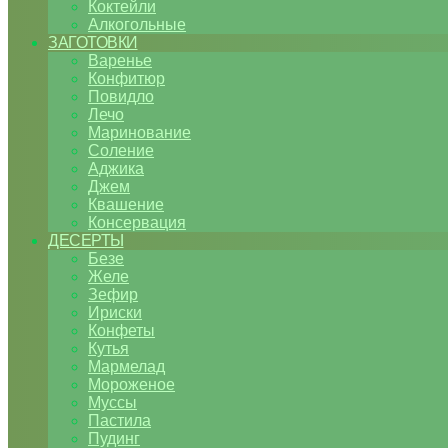
Коктейли
Алкогольные
ЗАГОТОВКИ
Варенье
Конфитюр
Повидло
Лечо
Маринование
Соление
Аджика
Джем
Квашение
Консервация
ДЕСЕРТЫ
Безе
Желе
Зефир
Ириски
Конфеты
Кутья
Мармелад
Мороженое
Муссы
Пастила
Пудинг