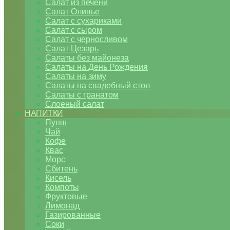
Салат из печени
Салат Оливье
Салат с сухариками
Салат с сыром
Салат с черносливом
Салат Цезарь
Салаты без майонеза
Салаты на День Рождения
Салаты на зиму
Салаты на свадебный стол
Салаты с гранатом
Слоеный салат
НАПИТКИ
Пунш
Чай
Кофе
Квас
Морс
Сбитень
Кисель
Компоты
Фруктовые
Лимонад
Газированные
Соки