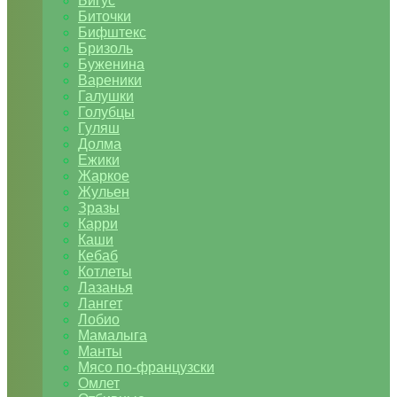
Бигус
Биточки
Бифштекс
Бризоль
Буженина
Вареники
Галушки
Голубцы
Гуляш
Долма
Ежики
Жаркое
Жульен
Зразы
Карри
Каши
Кебаб
Котлеты
Лазанья
Лангет
Лобио
Мамалыга
Манты
Мясо по-французски
Омлет