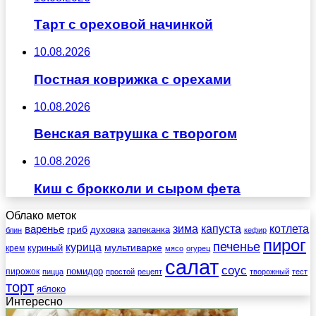
Тарт с ореховой начинкой
10.08.2026
Постная коврижка с орехами
10.08.2026
Венская ватрушка с творогом
10.08.2026
Киш с брокколи и сыром фета
Облако меток
зима
котлета
варенье
капуста
гриб
духовка
запеканка
блин
кефир
пирог
печенье
курица
мультиварке
куриный
крем
мясо
огурец
салат
соус
помидор
пирожок
пицца
простой
рецепт
творожный
тест
торт
яблоко
Интересно