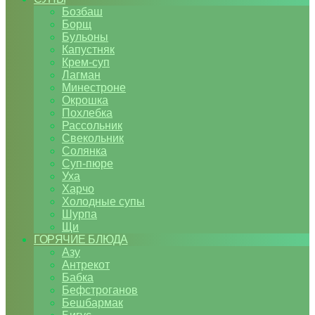
Бозбаш
Борщ
Бульоны
Капустняк
Крем-суп
Лагман
Минестроне
Окрошка
Похлебка
Рассольник
Свекольник
Солянка
Суп-пюре
Уха
Харчо
Холодные супы
Шурпа
Щи
ГОРЯЧИЕ БЛЮДА
Азу
Антрекот
Бабка
Бефстроганов
Бешбармак