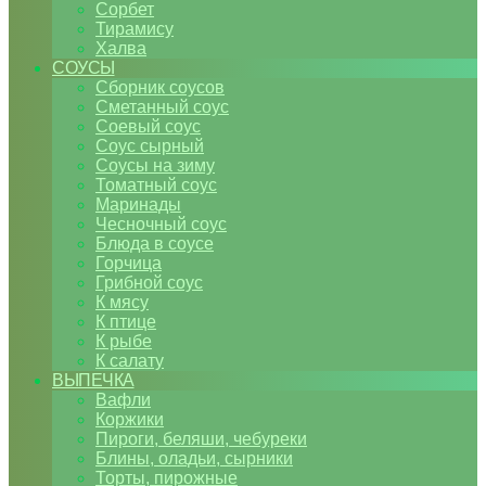
Сорбет
Тирамису
Халва
СОУСЫ
Сборник соусов
Сметанный соус
Соевый соус
Соус сырный
Соусы на зиму
Томатный соус
Маринады
Чесночный соус
Блюда в соусе
Горчица
Грибной соус
К мясу
К птице
К рыбе
К салату
ВЫПЕЧКА
Вафли
Коржики
Пироги, беляши, чебуреки
Блины, оладьи, сырники
Торты, пирожные