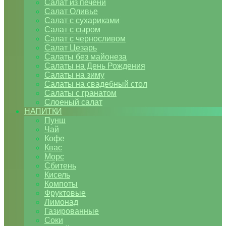
Салат из печени
Салат Оливье
Салат с сухариками
Салат с сыром
Салат с черносливом
Салат Цезарь
Салаты без майонеза
Салаты на День Рождения
Салаты на зиму
Салаты на свадебный стол
Салаты с гранатом
Слоеный салат
НАПИТКИ
Пунш
Чай
Кофе
Квас
Морс
Сбитень
Кисель
Компоты
Фруктовые
Лимонад
Газированные
Соки