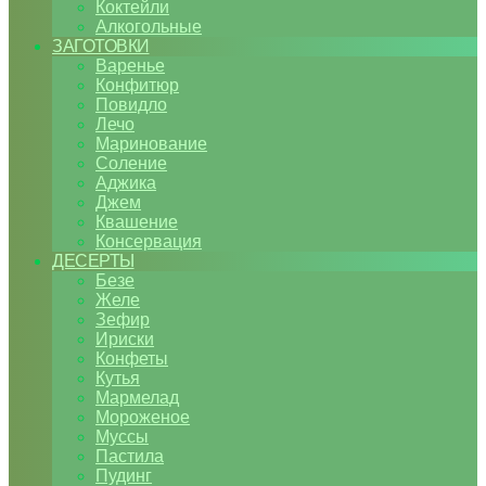
Коктейли
Алкогольные
ЗАГОТОВКИ
Варенье
Конфитюр
Повидло
Лечо
Маринование
Соление
Аджика
Джем
Квашение
Консервация
ДЕСЕРТЫ
Безе
Желе
Зефир
Ириски
Конфеты
Кутья
Мармелад
Мороженое
Муссы
Пастила
Пудинг