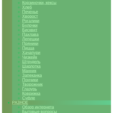
Корзиночки, кексы
Хлеб
Печенье
Хворост
Рогалики
Булочки
Бисквит
Пахлава
Лепешки
Пряники
Пицца
Хачапури
Чизкейк
Штрудель
Шарлотка
Манник
Запеканка
Пончики
Творожник
Глазурь
Коврижка
Суфле
РАЗНОЕ
Обзор интернета
Бытовые вопросы