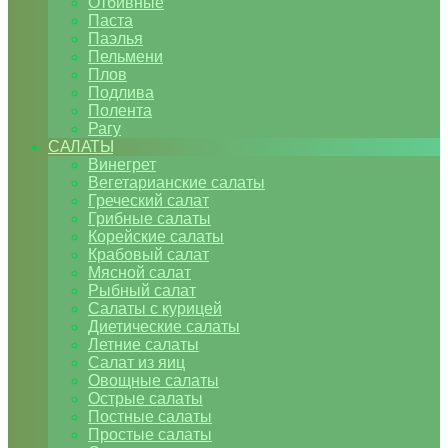
Отбивные
Паста
Паэлья
Пельмени
Плов
Подлива
Полента
Рагу
САЛАТЫ
Винегрет
Вегетарианские салаты
Греческий салат
Грибные салаты
Корейские салаты
Крабовый салат
Мясной салат
Рыбный салат
Салаты с курицей
Диетические салаты
Летние салаты
Салат из яиц
Овощные салаты
Острые салаты
Постные салаты
Простые салаты