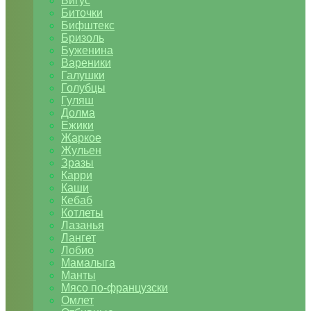
Бигус
Биточки
Бифштекс
Бризоль
Буженина
Вареники
Галушки
Голубцы
Гуляш
Долма
Ежики
Жаркое
Жульен
Зразы
Карри
Каши
Кебаб
Котлеты
Лазанья
Лангет
Лобио
Мамалыга
Манты
Мясо по-французски
Омлет