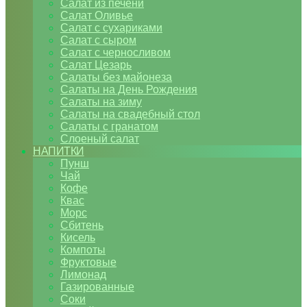
Салат из печени
Салат Оливье
Салат с сухариками
Салат с сыром
Салат с черносливом
Салат Цезарь
Салаты без майонеза
Салаты на День Рождения
Салаты на зиму
Салаты на свадебный стол
Салаты с гранатом
Слоеный салат
НАПИТКИ
Пунш
Чай
Кофе
Квас
Морс
Сбитень
Кисель
Компоты
Фруктовые
Лимонад
Газированные
Соки