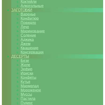
Коктейли
Алкогольные
ЗАГОТОВКИ
Варенье
Конфитюр
Повидло
Лечо
Маринование
Соление
Аджика
Джем
Квашение
Консервация
ДЕСЕРТЫ
Безе
Желе
Зефир
Ириски
Конфеты
Кутья
Мармелад
Мороженое
Муссы
Пастила
Пудинг