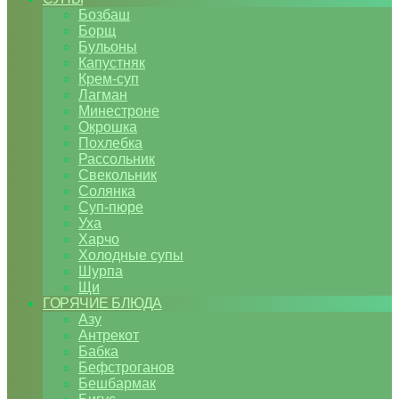
Бозбаш
Борщ
Бульоны
Капустняк
Крем-суп
Лагман
Минестроне
Окрошка
Похлебка
Рассольник
Свекольник
Солянка
Суп-пюре
Уха
Харчо
Холодные супы
Шурпа
Щи
ГОРЯЧИЕ БЛЮДА
Азу
Антрекот
Бабка
Бефстроганов
Бешбармак