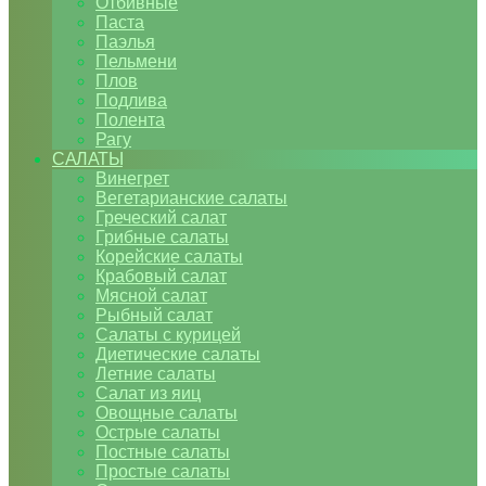
Отбивные
Паста
Паэлья
Пельмени
Плов
Подлива
Полента
Рагу
САЛАТЫ
Винегрет
Вегетарианские салаты
Греческий салат
Грибные салаты
Корейские салаты
Крабовый салат
Мясной салат
Рыбный салат
Салаты с курицей
Диетические салаты
Летние салаты
Салат из яиц
Овощные салаты
Острые салаты
Постные салаты
Простые салаты