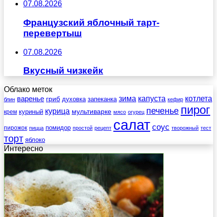
07.08.2026
Французский яблочный тарт-
перевертыш
07.08.2026
Вкусный чизкейк
Облако меток
зима
котлета
варенье
капуста
гриб
духовка
запеканка
блин
кефир
пирог
печенье
курица
мультиварке
куриный
крем
мясо
огурец
салат
соус
помидор
пирожок
пицца
простой
рецепт
творожный
тест
торт
яблоко
Интересно