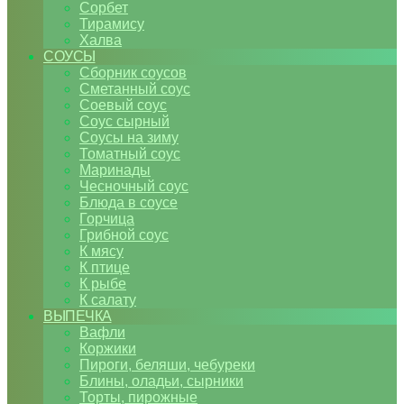
Сорбет
Тирамису
Халва
СОУСЫ
Сборник соусов
Сметанный соус
Соевый соус
Соус сырный
Соусы на зиму
Томатный соус
Маринады
Чесночный соус
Блюда в соусе
Горчица
Грибной соус
К мясу
К птице
К рыбе
К салату
ВЫПЕЧКА
Вафли
Коржики
Пироги, беляши, чебуреки
Блины, оладьи, сырники
Торты, пирожные