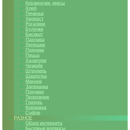
Корзиночки, кексы
Хлеб
Печенье
Хворост
Рогалики
Булочки
Бисквит
Пахлава
Лепешки
Пряники
Пицца
Хачапури
Чизкейк
Штрудель
Шарлотка
Манник
Запеканка
Пончики
Творожник
Глазурь
Коврижка
Суфле
РАЗНОЕ
Обзор интернета
Бытовые вопросы