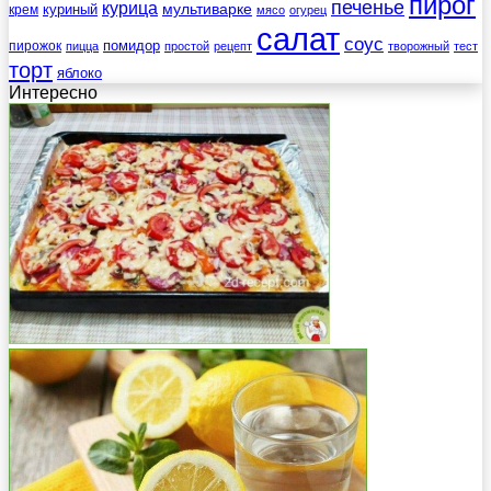
пирог
печенье
курица
мультиварке
куриный
крем
мясо
огурец
салат
соус
помидор
пирожок
пицца
простой
рецепт
творожный
тест
торт
яблоко
Интересно