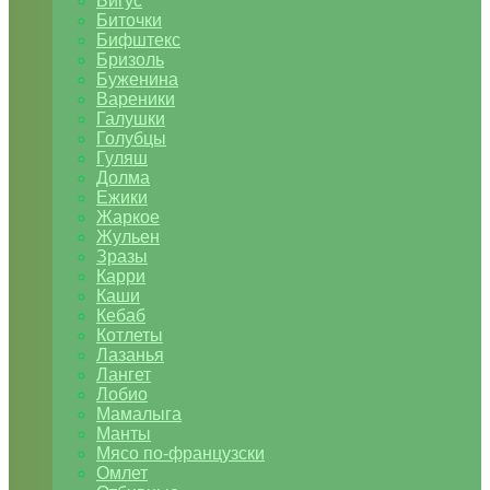
Бигус
Биточки
Бифштекс
Бризоль
Буженина
Вареники
Галушки
Голубцы
Гуляш
Долма
Ежики
Жаркое
Жульен
Зразы
Карри
Каши
Кебаб
Котлеты
Лазанья
Лангет
Лобио
Мамалыга
Манты
Мясо по-французски
Омлет