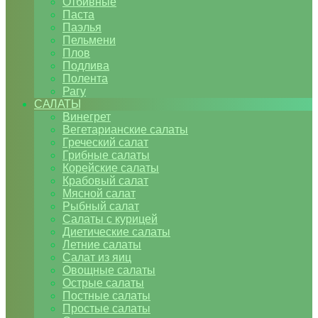
Отбивные
Паста
Паэлья
Пельмени
Плов
Подлива
Полента
Рагу
САЛАТЫ
Винегрет
Вегетарианские салаты
Греческий салат
Грибные салаты
Корейские салаты
Крабовый салат
Мясной салат
Рыбный салат
Салаты с курицей
Диетические салаты
Летние салаты
Салат из яиц
Овощные салаты
Острые салаты
Постные салаты
Простые салаты