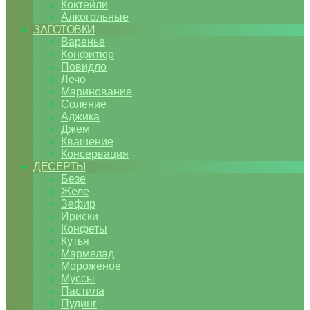
Коктейли
Алкогольные
ЗАГОТОВКИ
Варенье
Конфитюр
Повидло
Лечо
Маринование
Соление
Аджика
Джем
Квашение
Консервация
ДЕСЕРТЫ
Безе
Желе
Зефир
Ириски
Конфеты
Кутья
Мармелад
Мороженое
Муссы
Пастила
Пудинг