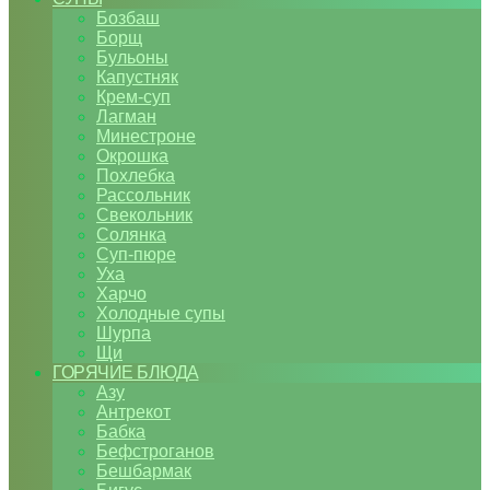
Бозбаш
Борщ
Бульоны
Капустняк
Крем-суп
Лагман
Минестроне
Окрошка
Похлебка
Рассольник
Свекольник
Солянка
Суп-пюре
Уха
Харчо
Холодные супы
Шурпа
Щи
ГОРЯЧИЕ БЛЮДА
Азу
Антрекот
Бабка
Бефстроганов
Бешбармак