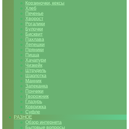
Корзиночки, кексы
Хлеб
Печенье
Хворост
Рогалики
Булочки
Бисквит
Пахлава
Лепешки
Пряники
Пицца
Хачапури
Чизкейк
Штрудель
Шарлотка
Манник
Запеканка
Пончики
Творожник
Глазурь
Коврижка
Суфле
РАЗНОЕ
Обзор интернета
Бытовые вопросы