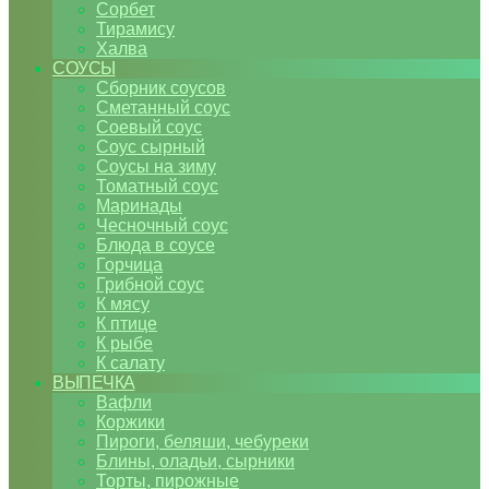
Сорбет
Тирамису
Халва
СОУСЫ
Сборник соусов
Сметанный соус
Соевый соус
Соус сырный
Соусы на зиму
Томатный соус
Маринады
Чесночный соус
Блюда в соусе
Горчица
Грибной соус
К мясу
К птице
К рыбе
К салату
ВЫПЕЧКА
Вафли
Коржики
Пироги, беляши, чебуреки
Блины, оладьи, сырники
Торты, пирожные