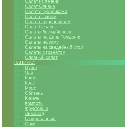
Салат из печени
Салат Оливье
Салат с сухариками
Салат с сыром
Салат с черносливом
Салат Цезарь
Салаты без майонеза
Салаты на День Рождения
Салаты на зиму
Салаты на свадебный стол
Салаты с гранатом
Слоеный салат
НАПИТКИ
Пунш
Чай
Кофе
Квас
Морс
Сбитень
Кисель
Компоты
Фруктовые
Лимонад
Газированные
Соки