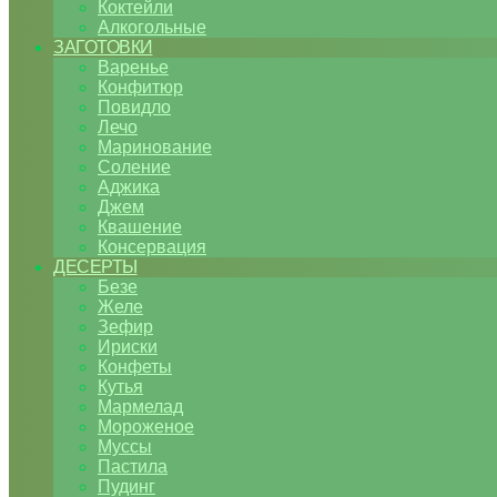
Коктейли
Алкогольные
ЗАГОТОВКИ
Варенье
Конфитюр
Повидло
Лечо
Маринование
Соление
Аджика
Джем
Квашение
Консервация
ДЕСЕРТЫ
Безе
Желе
Зефир
Ириски
Конфеты
Кутья
Мармелад
Мороженое
Муссы
Пастила
Пудинг