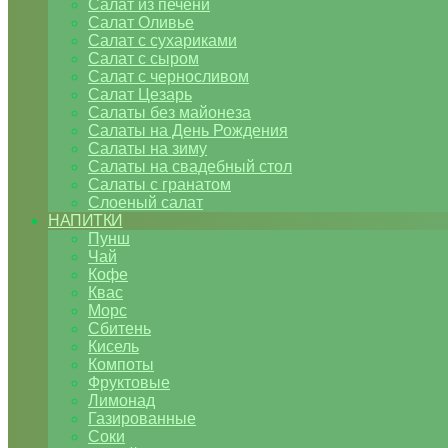
Салат из печени
Салат Оливье
Салат с сухариками
Салат с сыром
Салат с черносливом
Салат Цезарь
Салаты без майонеза
Салаты на День Рождения
Салаты на зиму
Салаты на свадебный стол
Салаты с гранатом
Слоеный салат
НАПИТКИ
Пунш
Чай
Кофе
Квас
Морс
Сбитень
Кисель
Компоты
Фруктовые
Лимонад
Газированные
Соки