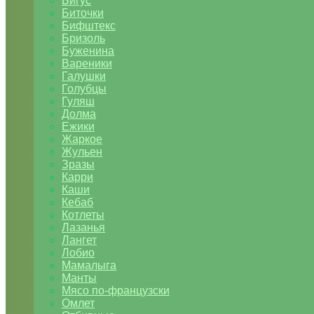
Бигус
Биточки
Бифштекс
Бризоль
Буженина
Вареники
Галушки
Голубцы
Гуляш
Долма
Ежики
Жаркое
Жульен
Зразы
Карри
Каши
Кебаб
Котлеты
Лазанья
Лангет
Лобио
Мамалыга
Манты
Мясо по-французски
Омлет