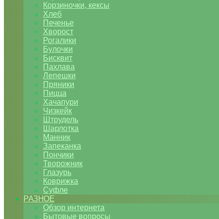
Корзиночки, кексы
Хлеб
Печенье
Хворост
Рогалики
Булочки
Бисквит
Пахлава
Лепешки
Пряники
Пицца
Хачапури
Чизкейк
Штрудель
Шарлотка
Манник
Запеканка
Пончики
Творожник
Глазурь
Коврижка
Суфле
РАЗНОЕ
Обзор интернета
Бытовые вопросы