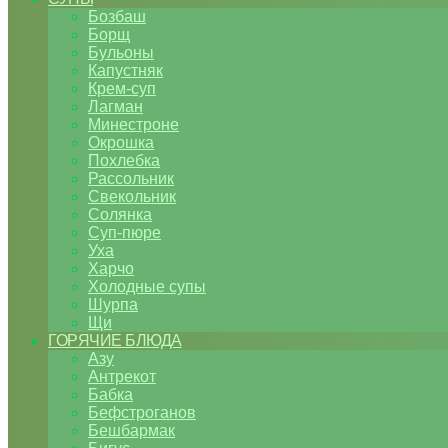
Бозбаш
Борщ
Бульоны
Капустняк
Крем-суп
Лагман
Минестроне
Окрошка
Похлебка
Рассольник
Свекольник
Солянка
Суп-пюре
Уха
Харчо
Холодные супы
Шурпа
Щи
ГОРЯЧИЕ БЛЮДА
Азу
Антрекот
Бабка
Бефстроганов
Бешбармак