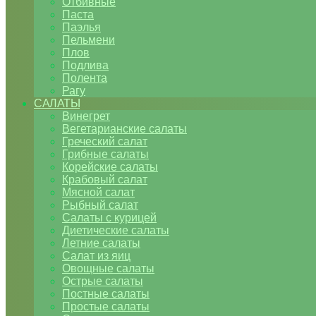
Отбивные
Паста
Паэлья
Пельмени
Плов
Подлива
Полента
Рагу
САЛАТЫ
Винегрет
Вегетарианские салаты
Греческий салат
Грибные салаты
Корейские салаты
Крабовый салат
Мясной салат
Рыбный салат
Салаты с курицей
Диетические салаты
Летние салаты
Салат из яиц
Овощные салаты
Острые салаты
Постные салаты
Простые салаты