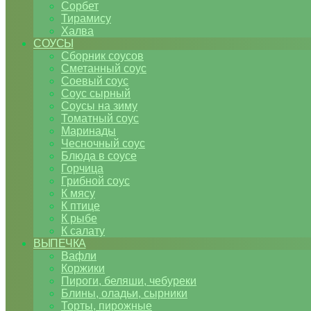
Сорбет
Тирамису
Халва
СОУСЫ
Сборник соусов
Сметанный соус
Соевый соус
Соус сырный
Соусы на зиму
Томатный соус
Маринады
Чесночный соус
Блюда в соусе
Горчица
Грибной соус
К мясу
К птице
К рыбе
К салату
ВЫПЕЧКА
Вафли
Коржики
Пироги, беляши, чебуреки
Блины, оладьи, сырники
Торты, пирожные