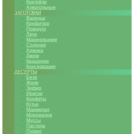
Коктейли
Алкогольные
ЗАГОТОВКИ
Варенье
Конфитюр
Повидло
Лечо
Маринование
Соление
Аджика
Джем
Квашение
Консервация
ДЕСЕРТЫ
Безе
Желе
Зефир
Ириски
Конфеты
Кутья
Мармелад
Мороженое
Муссы
Пастила
Пудинг