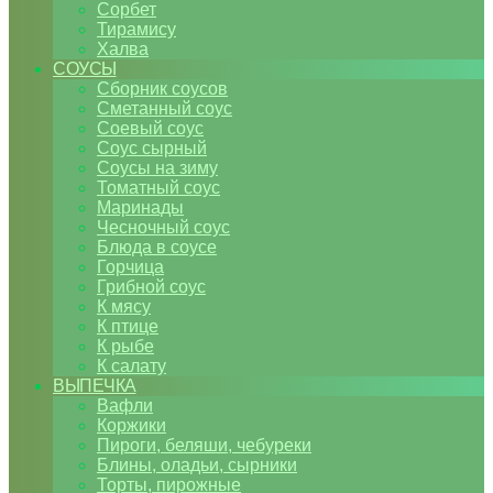
Сорбет
Тирамису
Халва
СОУСЫ
Сборник соусов
Сметанный соус
Соевый соус
Соус сырный
Соусы на зиму
Томатный соус
Маринады
Чесночный соус
Блюда в соусе
Горчица
Грибной соус
К мясу
К птице
К рыбе
К салату
ВЫПЕЧКА
Вафли
Коржики
Пироги, беляши, чебуреки
Блины, оладьи, сырники
Торты, пирожные