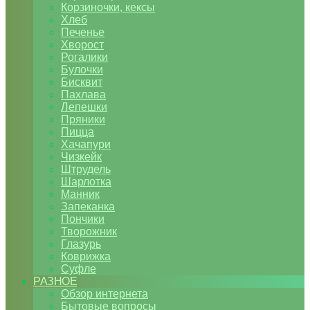
Корзиночки, кексы
Хлеб
Печенье
Хворост
Рогалики
Булочки
Бисквит
Пахлава
Лепешки
Пряники
Пицца
Хачапури
Чизкейк
Штрудель
Шарлотка
Манник
Запеканка
Пончики
Творожник
Глазурь
Коврижка
Суфле
РАЗНОЕ
Обзор интернета
Бытовые вопросы