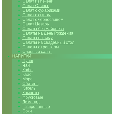
Салат из печени
Салат Оливье
Салат с сухариками
Салат с сыром
Салат с черносливом
Салат Цезарь
Салаты без майонеза
Салаты на День Рождения
Салаты на зиму
Салаты на свадебный стол
Салаты с гранатом
Слоеный салат
НАПИТКИ
Пунш
Чай
Кофе
Квас
Морс
Сбитень
Кисель
Компоты
Фруктовые
Лимонад
Газированные
Соки