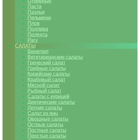
Отбивные
Паста
Паэлья
Пельмени
Плов
Подлива
Полента
Рагу
САЛАТЫ
Винегрет
Вегетарианские салаты
Греческий салат
Грибные салаты
Корейские салаты
Крабовый салат
Мясной салат
Рыбный салат
Салаты с курицей
Диетические салаты
Летние салаты
Салат из яиц
Овощные салаты
Острые салаты
Постные салаты
Простые салаты