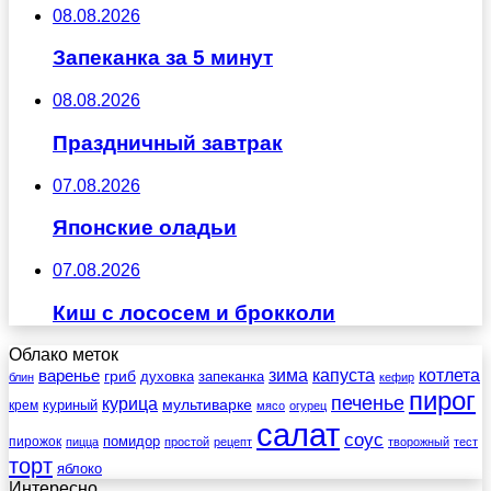
08.08.2026
Запеканка за 5 минут
08.08.2026
Праздничный завтрак
07.08.2026
Японские оладьи
07.08.2026
Киш с лососем и брокколи
Облако меток
зима
котлета
варенье
капуста
гриб
духовка
запеканка
блин
кефир
пирог
печенье
курица
мультиварке
куриный
крем
мясо
огурец
салат
соус
помидор
пирожок
пицца
простой
рецепт
творожный
тест
торт
яблоко
Интересно