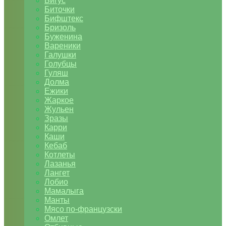
Бигус
Биточки
Бифштекс
Бризоль
Буженина
Вареники
Галушки
Голубцы
Гуляш
Долма
Ежики
Жаркое
Жульен
Зразы
Карри
Каши
Кебаб
Котлеты
Лазанья
Лангет
Лобио
Мамалыга
Манты
Мясо по-французски
Омлет