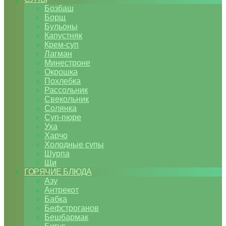
Бозбаш
Борщ
Бульоны
Капустняк
Крем-суп
Лагман
Минестроне
Окрошка
Похлебка
Рассольник
Свекольник
Солянка
Суп-пюре
Уха
Харчо
Холодные супы
Шурпа
Щи
ГОРЯЧИЕ БЛЮДА
Азу
Антрекот
Бабка
Бефстроганов
Бешбармак