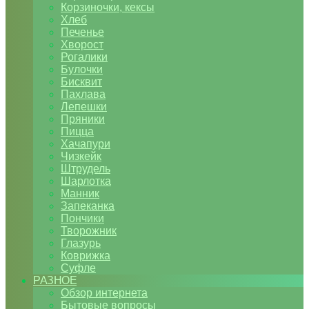
Корзиночки, кексы
Хлеб
Печенье
Хворост
Рогалики
Булочки
Бисквит
Пахлава
Лепешки
Пряники
Пицца
Хачапури
Чизкейк
Штрудель
Шарлотка
Манник
Запеканка
Пончики
Творожник
Глазурь
Коврижка
Суфле
РАЗНОЕ
Обзор интернета
Бытовые вопросы