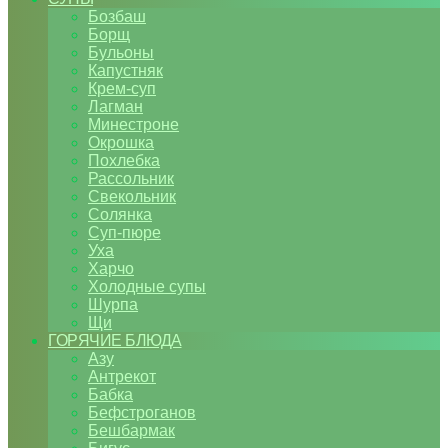
Бозбаш
Борщ
Бульоны
Капустняк
Крем-суп
Лагман
Минестроне
Окрошка
Похлебка
Рассольник
Свекольник
Солянка
Суп-пюре
Уха
Харчо
Холодные супы
Шурпа
Щи
ГОРЯЧИЕ БЛЮДА
Азу
Антрекот
Бабка
Бефстроганов
Бешбармак