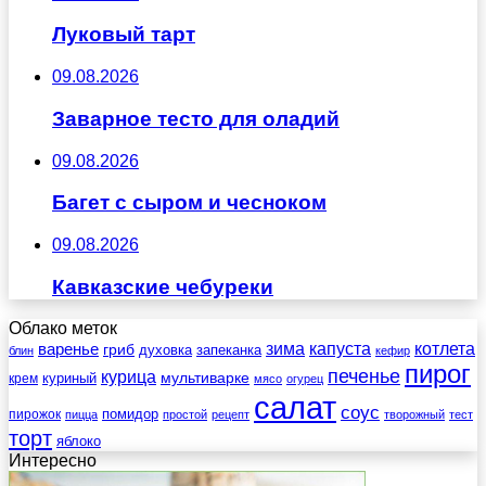
Луковый тарт
09.08.2026
Заварное тесто для оладий
09.08.2026
Багет с сыром и чесноком
09.08.2026
Кавказские чебуреки
Облако меток
зима
котлета
варенье
капуста
гриб
духовка
запеканка
блин
кефир
пирог
печенье
курица
мультиварке
куриный
крем
мясо
огурец
салат
соус
помидор
пирожок
пицца
простой
рецепт
творожный
тест
торт
яблоко
Интересно