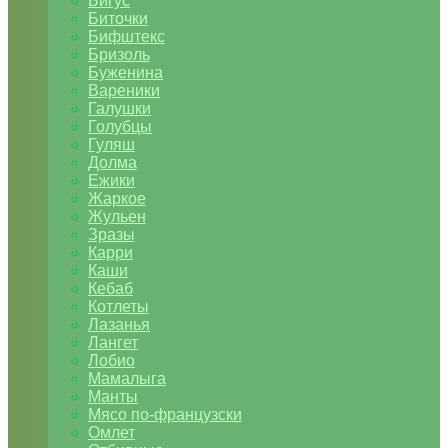
Бигус
Биточки
Бифштекс
Бризоль
Буженина
Вареники
Галушки
Голубцы
Гуляш
Долма
Ежики
Жаркое
Жульен
Зразы
Карри
Каши
Кебаб
Котлеты
Лазанья
Лангет
Лобио
Мамалыга
Манты
Мясо по-французски
Омлет