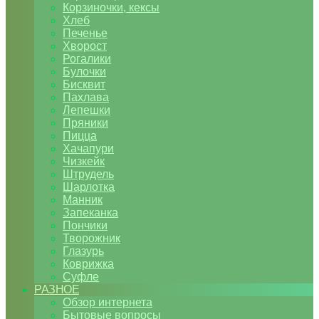
Корзиночки, кексы
Хлеб
Печенье
Хворост
Рогалики
Булочки
Бисквит
Пахлава
Лепешки
Пряники
Пицца
Хачапури
Чизкейк
Штрудель
Шарлотка
Манник
Запеканка
Пончики
Творожник
Глазурь
Коврижка
Суфле
РАЗНОЕ
Обзор интернета
Бытовые вопросы