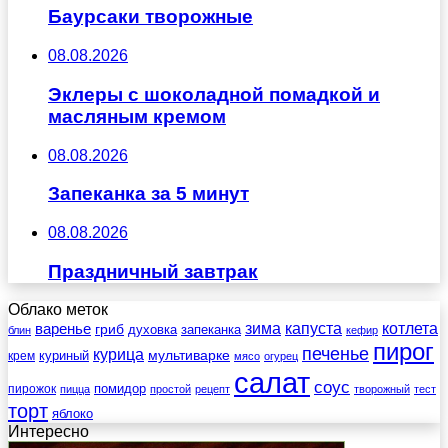
Баурсаки творожные
08.08.2026
Эклеры с шоколадной помадкой и
масляным кремом
08.08.2026
Запеканка за 5 минут
08.08.2026
Праздничный завтрак
Облако меток
зима
котлета
варенье
капуста
гриб
духовка
запеканка
блин
кефир
пирог
печенье
курица
мультиварке
куриный
крем
мясо
огурец
салат
соус
помидор
пирожок
пицца
простой
рецепт
творожный
тест
торт
яблоко
Интересно