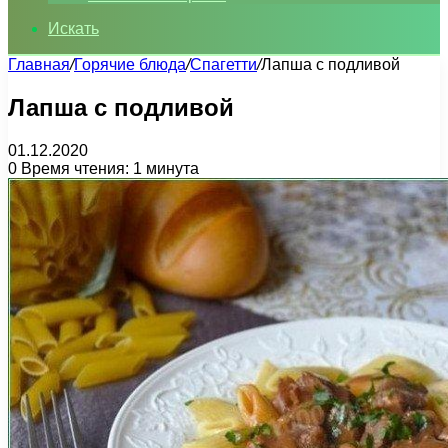
Искать
Главная
/
Горячие блюда
/
Спагетти
/
Лапша с подливой
Лапша с подливой
01.12.2020
0
Время чтения: 1 минута