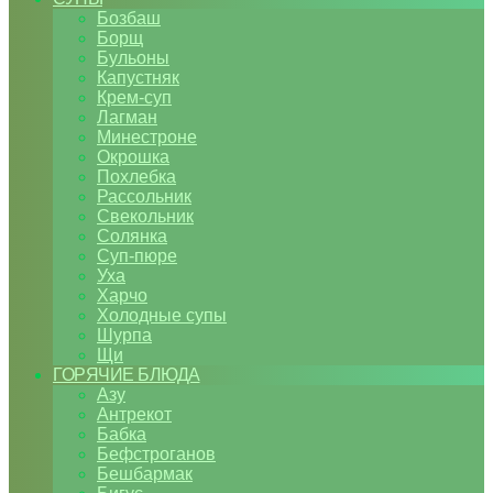
Бозбаш
Борщ
Бульоны
Капустняк
Крем-суп
Лагман
Минестроне
Окрошка
Похлебка
Рассольник
Свекольник
Солянка
Суп-пюре
Уха
Харчо
Холодные супы
Шурпа
Щи
ГОРЯЧИЕ БЛЮДА
Азу
Антрекот
Бабка
Бефстроганов
Бешбармак