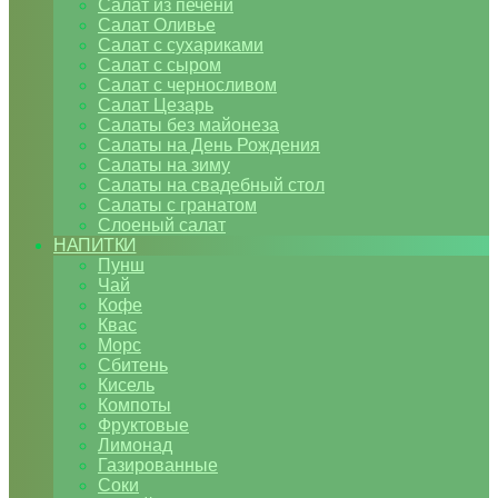
Салат из печени
Салат Оливье
Салат с сухариками
Салат с сыром
Салат с черносливом
Салат Цезарь
Салаты без майонеза
Салаты на День Рождения
Салаты на зиму
Салаты на свадебный стол
Салаты с гранатом
Слоеный салат
НАПИТКИ
Пунш
Чай
Кофе
Квас
Морс
Сбитень
Кисель
Компоты
Фруктовые
Лимонад
Газированные
Соки