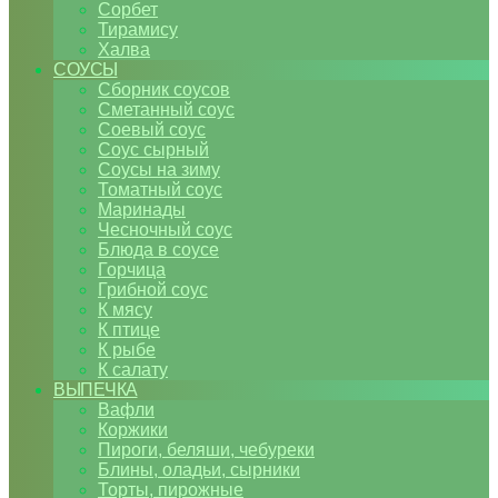
Сорбет
Тирамису
Халва
СОУСЫ
Сборник соусов
Сметанный соус
Соевый соус
Соус сырный
Соусы на зиму
Томатный соус
Маринады
Чесночный соус
Блюда в соусе
Горчица
Грибной соус
К мясу
К птице
К рыбе
К салату
ВЫПЕЧКА
Вафли
Коржики
Пироги, беляши, чебуреки
Блины, оладьи, сырники
Торты, пирожные