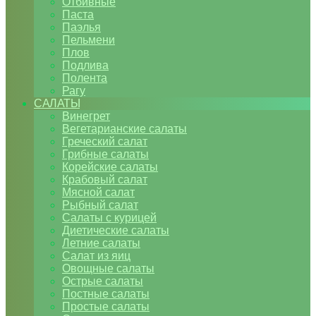
Отбивные
Паста
Паэлья
Пельмени
Плов
Подлива
Полента
Рагу
САЛАТЫ
Винегрет
Вегетарианские салаты
Греческий салат
Грибные салаты
Корейские салаты
Крабовый салат
Мясной салат
Рыбный салат
Салаты с курицей
Диетические салаты
Летние салаты
Салат из яиц
Овощные салаты
Острые салаты
Постные салаты
Простые салаты