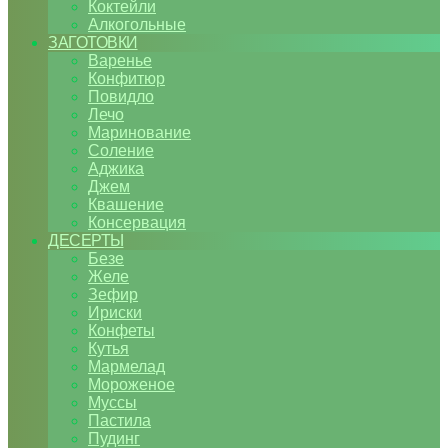
Коктейли
Алкогольные
ЗАГОТОВКИ
Варенье
Конфитюр
Повидло
Лечо
Маринование
Соление
Аджика
Джем
Квашение
Консервация
ДЕСЕРТЫ
Безе
Желе
Зефир
Ириски
Конфеты
Кутья
Мармелад
Мороженое
Муссы
Пастила
Пудинг