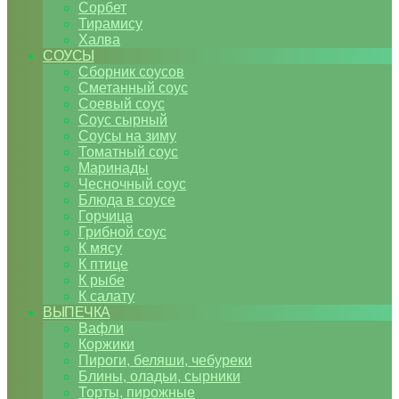
Сорбет
Тирамису
Халва
СОУСЫ
Сборник соусов
Сметанный соус
Соевый соус
Соус сырный
Соусы на зиму
Томатный соус
Маринады
Чесночный соус
Блюда в соусе
Горчица
Грибной соус
К мясу
К птице
К рыбе
К салату
ВЫПЕЧКА
Вафли
Коржики
Пироги, беляши, чебуреки
Блины, оладьи, сырники
Торты, пирожные