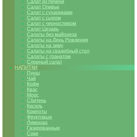
Салат из печени
Салат Оливье
Салат с сухариками
Салат с сыром
Салат с черносливом
Салат Цезарь
Салаты без майонеза
Салаты на День Рождения
Салаты на зиму
Салаты на свадебный стол
Салаты с гранатом
Слоеный салат
НАПИТКИ
Пунш
Чай
Кофе
Квас
Морс
Сбитень
Кисель
Компоты
Фруктовые
Лимонад
Газированные
Соки