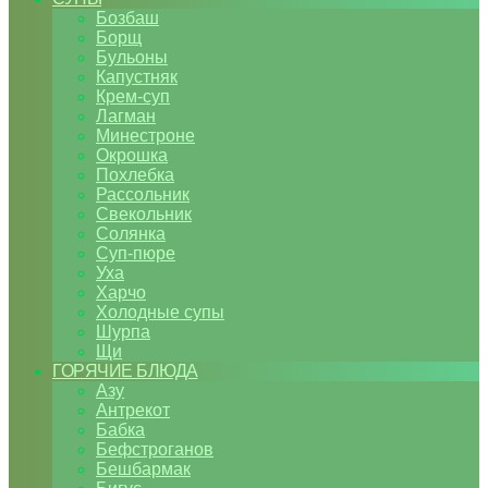
Бозбаш
Борщ
Бульоны
Капустняк
Крем-суп
Лагман
Минестроне
Окрошка
Похлебка
Рассольник
Свекольник
Солянка
Суп-пюре
Уха
Харчо
Холодные супы
Шурпа
Щи
ГОРЯЧИЕ БЛЮДА
Азу
Антрекот
Бабка
Бефстроганов
Бешбармак