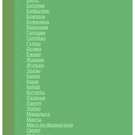
Бигус
Биточки
Бифштекс
Бризоль
Буженина
Вареники
Галушки
Голубцы
Гуляш
Долма
Ежики
Жаркое
Жульен
Зразы
Карри
Каши
Кебаб
Котлеты
Лазанья
Лангет
Лобио
Мамалыга
Манты
Мясо по-французски
Омлет