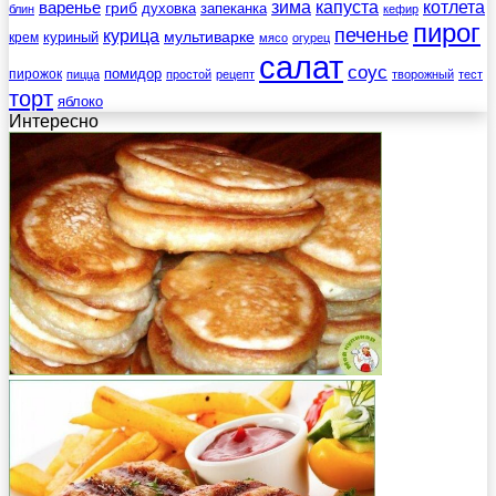
зима
котлета
варенье
капуста
гриб
духовка
запеканка
блин
кефир
пирог
печенье
курица
мультиварке
куриный
крем
мясо
огурец
салат
соус
помидор
пирожок
пицца
простой
рецепт
творожный
тест
торт
яблоко
Интересно