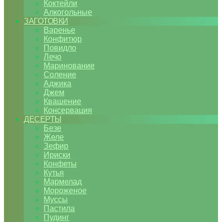
Коктейли
Алкогольные
ЗАГОТОВКИ
Варенье
Конфитюр
Повидло
Лечо
Маринование
Соление
Аджика
Джем
Квашение
Консервация
ДЕСЕРТЫ
Безе
Желе
Зефир
Ириски
Конфеты
Кутья
Мармелад
Мороженое
Муссы
Пастила
Пудинг