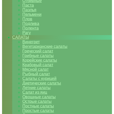
Отбивные
Паста
Паэлья
Пельмени
Плов
Подлива
Полента
Рагу
САЛАТЫ
Винегрет
Вегетарианские салаты
Греческий салат
Грибные салаты
Корейские салаты
Крабовый салат
Мясной салат
Рыбный салат
Салаты с курицей
Диетические салаты
Летние салаты
Салат из яиц
Овощные салаты
Острые салаты
Постные салаты
Простые салаты