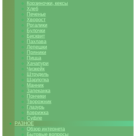
Корзиночки, кексы
Хлеб
Печенье
Хворост
Рогалики
Булочки
Бисквит
Пахлава
Лепешки
Пряники
Пицца
Хачапури
Чизкейк
Штрудель
Шарлотка
Манник
Запеканка
Пончики
Творожник
Глазурь
Коврижка
Суфле
РАЗНОЕ
Обзор интернета
Бытовые вопросы