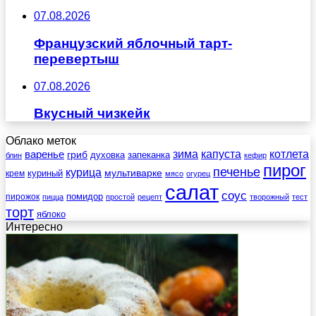
07.08.2026
Французский яблочный тарт-
перевертыш
07.08.2026
Вкусный чизкейк
Облако меток
зима
котлета
варенье
капуста
гриб
духовка
запеканка
блин
кефир
пирог
печенье
курица
мультиварке
куриный
крем
мясо
огурец
салат
соус
помидор
пирожок
пицца
простой
рецепт
творожный
тест
торт
яблоко
Интересно