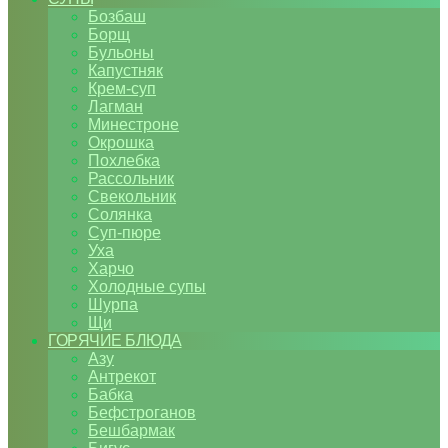
Бозбаш
Борщ
Бульоны
Капустняк
Крем-суп
Лагман
Минестроне
Окрошка
Похлебка
Рассольник
Свекольник
Солянка
Суп-пюре
Уха
Харчо
Холодные супы
Шурпа
Щи
ГОРЯЧИЕ БЛЮДА
Азу
Антрекот
Бабка
Бефстроганов
Бешбармак