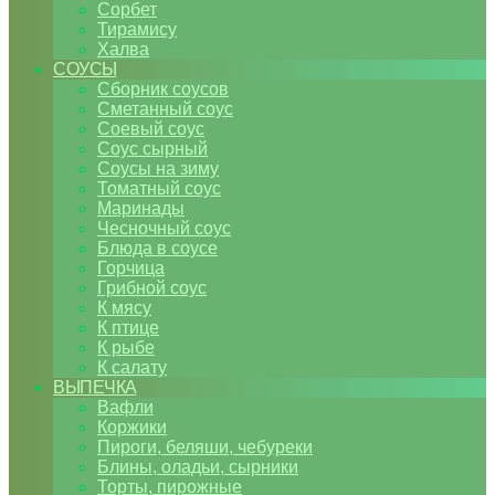
Сорбет
Тирамису
Халва
СОУСЫ
Сборник соусов
Сметанный соус
Соевый соус
Соус сырный
Соусы на зиму
Томатный соус
Маринады
Чесночный соус
Блюда в соусе
Горчица
Грибной соус
К мясу
К птице
К рыбе
К салату
ВЫПЕЧКА
Вафли
Коржики
Пироги, беляши, чебуреки
Блины, оладьи, сырники
Торты, пирожные