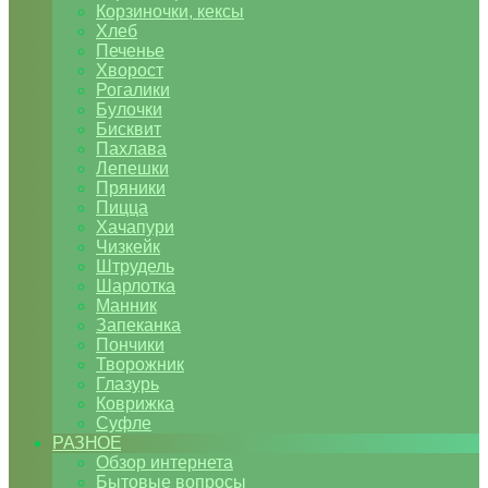
Корзиночки, кексы
Хлеб
Печенье
Хворост
Рогалики
Булочки
Бисквит
Пахлава
Лепешки
Пряники
Пицца
Хачапури
Чизкейк
Штрудель
Шарлотка
Манник
Запеканка
Пончики
Творожник
Глазурь
Коврижка
Суфле
РАЗНОЕ
Обзор интернета
Бытовые вопросы