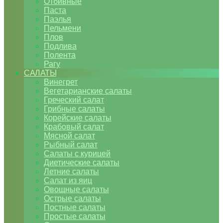
Отбивные
Паста
Паэлья
Пельмени
Плов
Подлива
Полента
Рагу
САЛАТЫ
Винегрет
Вегетарианские салаты
Греческий салат
Грибные салаты
Корейские салаты
Крабовый салат
Мясной салат
Рыбный салат
Салаты с курицей
Диетические салаты
Летние салаты
Салат из яиц
Овощные салаты
Острые салаты
Постные салаты
Простые салаты