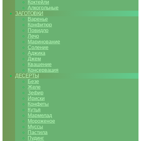
Коктейли
Алкогольные
ЗАГОТОВКИ
Варенье
Конфитюр
Повидло
Лечо
Маринование
Соление
Аджика
Джем
Квашение
Консервация
ДЕСЕРТЫ
Безе
Желе
Зефир
Ириски
Конфеты
Кутья
Мармелад
Мороженое
Муссы
Пастила
Пудинг