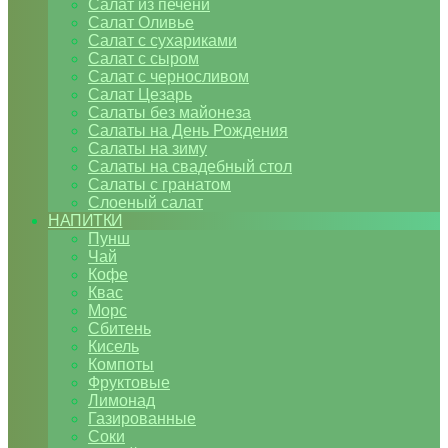
Салат из печени
Салат Оливье
Салат с сухариками
Салат с сыром
Салат с черносливом
Салат Цезарь
Салаты без майонеза
Салаты на День Рождения
Салаты на зиму
Салаты на свадебный стол
Салаты с гранатом
Слоеный салат
НАПИТКИ
Пунш
Чай
Кофе
Квас
Морс
Сбитень
Кисель
Компоты
Фруктовые
Лимонад
Газированные
Соки