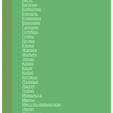
Бигус
Биточки
Бифштекс
Бризоль
Буженина
Вареники
Галушки
Голубцы
Гуляш
Долма
Ежики
Жаркое
Жульен
Зразы
Карри
Каши
Кебаб
Котлеты
Лазанья
Лангет
Лобио
Мамалыга
Манты
Мясо по-французски
Омлет