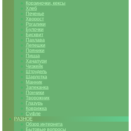
Корзиночки, кексы
Хлеб
Печенье
Хворост
Рогалики
Булочки
Бисквит
Пахлава
Лепешки
Пряники
Пицца
Хачапури
Чизкейк
Штрудель
Шарлотка
Манник
Запеканка
Пончики
Творожник
Глазурь
Коврижка
Суфле
РАЗНОЕ
Обзор интернета
Бытовые вопросы