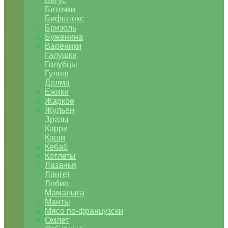
Бигус
Биточки
Бифштекс
Бризоль
Буженина
Вареники
Галушки
Голубцы
Гуляш
Долма
Ежики
Жаркое
Жульен
Зразы
Карри
Каши
Кебаб
Котлеты
Лазанья
Лангет
Лобио
Мамалыга
Манты
Мясо по-французски
Омлет