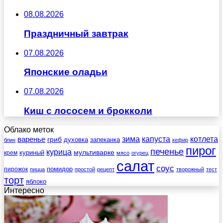
08.08.2026
Праздничный завтрак
07.08.2026
Японские оладьи
07.08.2026
Киш с лососем и брокколи
Облако меток
зима
котлета
варенье
капуста
гриб
духовка
запеканка
блин
кефир
пирог
печенье
курица
мультиварке
куриный
крем
мясо
огурец
салат
соус
помидор
пирожок
пицца
простой
рецепт
творожный
тест
торт
яблоко
Интересно