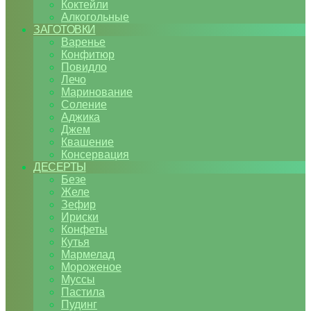
Коктейли
Алкогольные
ЗАГОТОВКИ
Варенье
Конфитюр
Повидло
Лечо
Маринование
Соление
Аджика
Джем
Квашение
Консервация
ДЕСЕРТЫ
Безе
Желе
Зефир
Ириски
Конфеты
Кутья
Мармелад
Мороженое
Муссы
Пастила
Пудинг