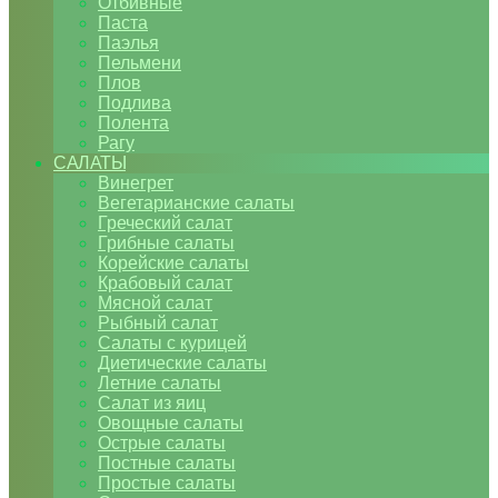
Отбивные
Паста
Паэлья
Пельмени
Плов
Подлива
Полента
Рагу
САЛАТЫ
Винегрет
Вегетарианские салаты
Греческий салат
Грибные салаты
Корейские салаты
Крабовый салат
Мясной салат
Рыбный салат
Салаты с курицей
Диетические салаты
Летние салаты
Салат из яиц
Овощные салаты
Острые салаты
Постные салаты
Простые салаты