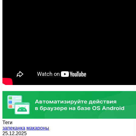
Теги
запеканка
макароны
25.12.2025