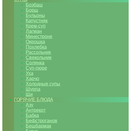
Бозбаш
Борщ
Бульоны
Капустняк
Крем-суп
Лагман
Минестроне
Окрошка
Похлебка
Рассольник
Свекольник
Солянка
Суп-пюре
Уха
Харчо
Холодные супы
Шурпа
Щи
ГОРЯЧИЕ БЛЮДА
Азу
Антрекот
Бабка
Бефстроганов
Бешбармак