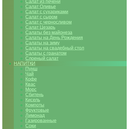
Салат из печени
Салат Оливье
Салат с сухариками
Салат с сыром
Салат с черносливом
Салат Цезарь
Салаты без майонеза
Салаты на День Рождения
Салаты на зиму
Салаты на свадебный стол
Салаты с гранатом
Слоеный салат
НАПИТКИ
Пунш
Чай
Кофе
Квас
Морс
Сбитень
Кисель
Компоты
Фруктовые
Лимонад
Газированные
Соки