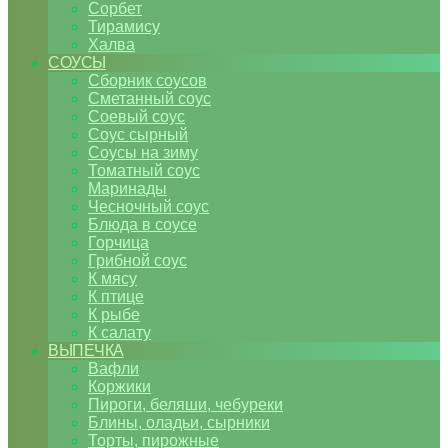
Сорбет
Тирамису
Халва
СОУСЫ
Сборник соусов
Сметанный соус
Соевый соус
Соус сырный
Соусы на зиму
Томатный соус
Маринады
Чесночный соус
Блюда в соусе
Горчица
Грибной соус
К мясу
К птице
К рыбе
К салату
ВЫПЕЧКА
Вафли
Коржики
Пироги, беляши, чебуреки
Блины, оладьи, сырники
Торты, пирожные