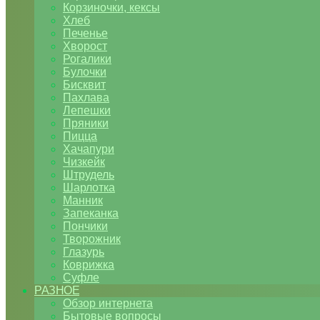
Корзиночки, кексы
Хлеб
Печенье
Хворост
Рогалики
Булочки
Бисквит
Пахлава
Лепешки
Пряники
Пицца
Хачапури
Чизкейк
Штрудель
Шарлотка
Манник
Запеканка
Пончики
Творожник
Глазурь
Коврижка
Суфле
РАЗНОЕ
Обзор интернета
Бытовые вопросы