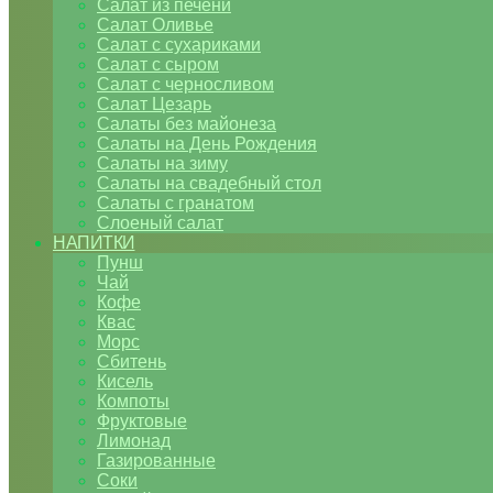
Салат из печени
Салат Оливье
Салат с сухариками
Салат с сыром
Салат с черносливом
Салат Цезарь
Салаты без майонеза
Салаты на День Рождения
Салаты на зиму
Салаты на свадебный стол
Салаты с гранатом
Слоеный салат
НАПИТКИ
Пунш
Чай
Кофе
Квас
Морс
Сбитень
Кисель
Компоты
Фруктовые
Лимонад
Газированные
Соки