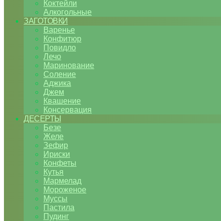
Коктейли
Алкогольные
ЗАГОТОВКИ
Варенье
Конфитюр
Повидло
Лечо
Маринование
Соление
Аджика
Джем
Квашение
Консервация
ДЕСЕРТЫ
Безе
Желе
Зефир
Ириски
Конфеты
Кутья
Мармелад
Мороженое
Муссы
Пастила
Пудинг