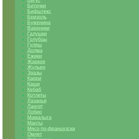
Бигус
Биточки
Бифштекс
Бризоль
Буженина
Вареники
Галушки
Голубцы
Гуляш
Долма
Ежики
Жаркое
Жульен
Зразы
Карри
Каши
Кебаб
Котлеты
Лазанья
Лангет
Лобио
Мамалыга
Манты
Мясо по-французски
Омлет