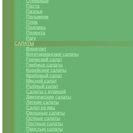
Отбивные
Паста
Паэлья
Пельмени
Плов
Подлива
Полента
Рагу
САЛАТЫ
Винегрет
Вегетарианские салаты
Греческий салат
Грибные салаты
Корейские салаты
Крабовый салат
Мясной салат
Рыбный салат
Салаты с курицей
Диетические салаты
Летние салаты
Салат из яиц
Овощные салаты
Острые салаты
Постные салаты
Простые салаты