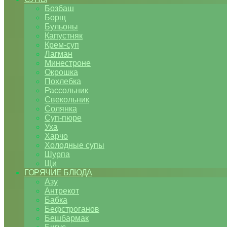
Бозбаш
Борщ
Бульоны
Капустняк
Крем-суп
Лагман
Минестроне
Окрошка
Похлебка
Рассольник
Свекольник
Солянка
Суп-пюре
Уха
Харчо
Холодные супы
Шурпа
Щи
ГОРЯЧИЕ БЛЮДА
Азу
Антрекот
Бабка
Бефстроганов
Бешбармак