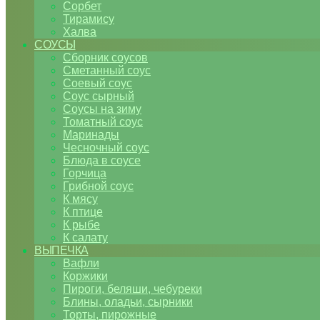
Сорбет
Тирамису
Халва
СОУСЫ
Сборник соусов
Сметанный соус
Соевый соус
Соус сырный
Соусы на зиму
Томатный соус
Маринады
Чесночный соус
Блюда в соусе
Горчица
Грибной соус
К мясу
К птице
К рыбе
К салату
ВЫПЕЧКА
Вафли
Коржики
Пироги, беляши, чебуреки
Блины, оладьи, сырники
Торты, пирожные