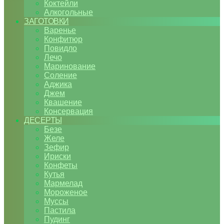
Коктейли
Алкогольные
ЗАГОТОВКИ
Варенье
Конфитюр
Повидло
Лечо
Маринование
Соление
Аджика
Джем
Квашение
Консервация
ДЕСЕРТЫ
Безе
Желе
Зефир
Ириски
Конфеты
Кутья
Мармелад
Мороженое
Муссы
Пастила
Пудинг