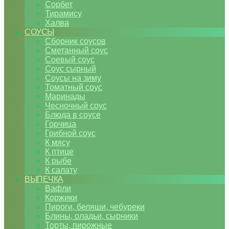
Сорбет
Тирамису
Халва
СОУСЫ
Сборник соусов
Сметанный соус
Соевый соус
Соус сырный
Соусы на зиму
Томатный соус
Маринады
Чесночный соус
Блюда в соусе
Горчица
Грибной соус
К мясу
К птице
К рыбе
К салату
ВЫПЕЧКА
Вафли
Коржики
Пироги, беляши, чебуреки
Блины, оладьи, сырники
Торты, пирожные