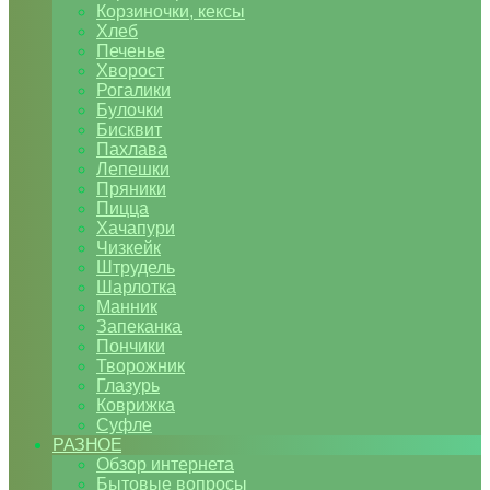
Корзиночки, кексы
Хлеб
Печенье
Хворост
Рогалики
Булочки
Бисквит
Пахлава
Лепешки
Пряники
Пицца
Хачапури
Чизкейк
Штрудель
Шарлотка
Манник
Запеканка
Пончики
Творожник
Глазурь
Коврижка
Суфле
РАЗНОЕ
Обзор интернета
Бытовые вопросы