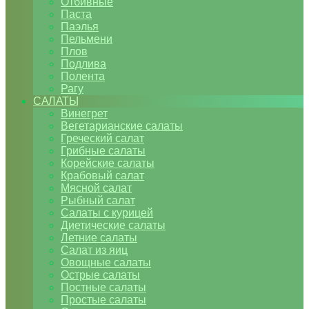
Отбивные
Паста
Паэлья
Пельмени
Плов
Подлива
Полента
Рагу
САЛАТЫ
Винегрет
Вегетарианские салаты
Греческий салат
Грибные салаты
Корейские салаты
Крабовый салат
Мясной салат
Рыбный салат
Салаты с курицей
Диетические салаты
Летние салаты
Салат из яиц
Овощные салаты
Острые салаты
Постные салаты
Простые салаты