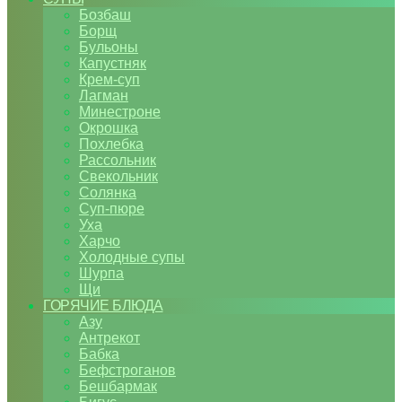
Бозбаш
Борщ
Бульоны
Капустняк
Крем-суп
Лагман
Минестроне
Окрошка
Похлебка
Рассольник
Свекольник
Солянка
Суп-пюре
Уха
Харчо
Холодные супы
Шурпа
Щи
ГОРЯЧИЕ БЛЮДА
Азу
Антрекот
Бабка
Бефстроганов
Бешбармак