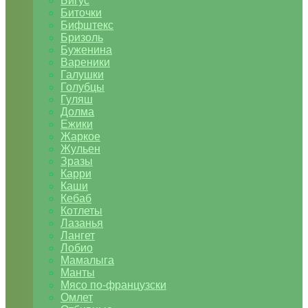
Бигус
Биточки
Бифштекс
Бризоль
Буженина
Вареники
Галушки
Голубцы
Гуляш
Долма
Ежики
Жаркое
Жульен
Зразы
Карри
Каши
Кебаб
Котлеты
Лазанья
Лангет
Лобио
Мамалыга
Манты
Мясо по-французски
Омлет