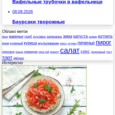
Вафельные трубочки в вафельнице
08.08.2026
Баурсаки творожные
Облако меток
зима
котлета
варенье
капуста
гриб
духовка
запеканка
блин
кефир
пирог
печенье
курица
мультиварке
куриный
крем
мясо
огурец
салат
соус
помидор
пирожок
пицца
простой
рецепт
творожный
тест
торт
яблоко
Интересно