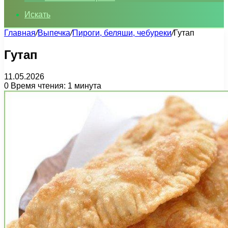
Искать
Главная
/
Выпечка
/
Пироги, беляши, чебуреки
/
Гутап
Гутап
11.05.2026
0
Время чтения: 1 минута