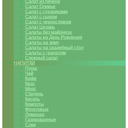
Салат из печени
Салат Оливье
Салат с сухариками
Салат с сыром
Салат с черносливом
Салат Цезарь
Салаты без майонеза
Салаты на День Рождения
Салаты на зиму
Салаты на свадебный стол
Салаты с гранатом
Слоеный салат
НАПИТКИ
Пунш
Чай
Кофе
Квас
Морс
Сбитень
Кисель
Компоты
Фруктовые
Лимонад
Газированные
Соки