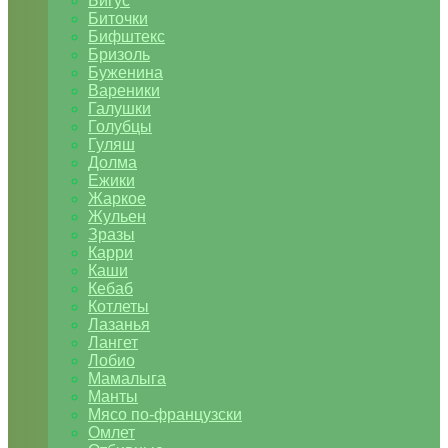
Бигус
Биточки
Бифштекс
Бризоль
Буженина
Вареники
Галушки
Голубцы
Гуляш
Долма
Ежики
Жаркое
Жульен
Зразы
Карри
Каши
Кебаб
Котлеты
Лазанья
Лангет
Лобио
Мамалыга
Манты
Мясо по-французски
Омлет