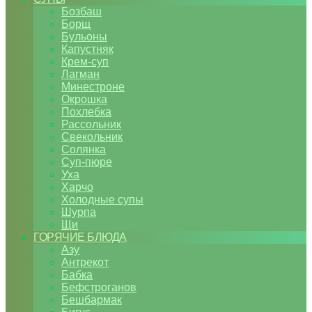
Бозбаш
Борщ
Бульоны
Капустняк
Крем-суп
Лагман
Минестроне
Окрошка
Похлебка
Рассольник
Свекольник
Солянка
Суп-пюре
Уха
Харчо
Холодные супы
Шурпа
Щи
ГОРЯЧИЕ БЛЮДА
Азу
Антрекот
Бабка
Бефстроганов
Бешбармак