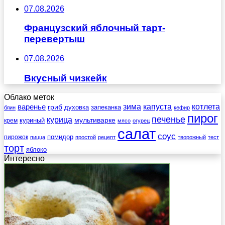
07.08.2026
Французский яблочный тарт-
перевертыш
07.08.2026
Вкусный чизкейк
Облако меток
зима
котлета
варенье
капуста
гриб
духовка
запеканка
блин
кефир
пирог
печенье
курица
мультиварке
куриный
крем
мясо
огурец
салат
соус
помидор
пирожок
пицца
простой
рецепт
творожный
тест
торт
яблоко
Интересно