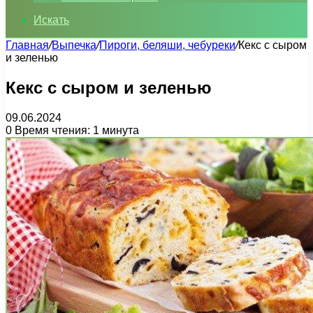
Искать
Главная
/
Выпечка
/
Пироги, беляши, чебуреки
/
Кекс с сыром
и зеленью
Кекс с сыром и зеленью
09.06.2024
0
Время чтения: 1 минута