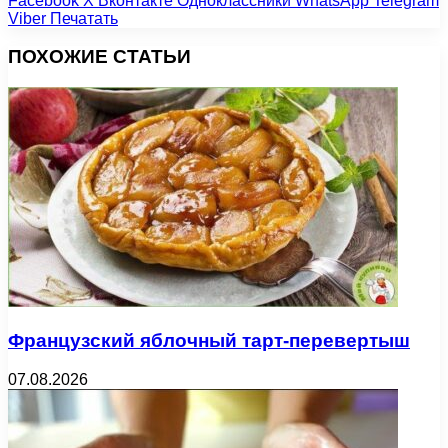
Facebook
X
Вконтакте
Одноклассники
WhatsApp
Telegram
Viber
Печатать
ПОХОЖИЕ СТАТЬИ
Французский яблочный тарт-перевертыш
07.08.2026