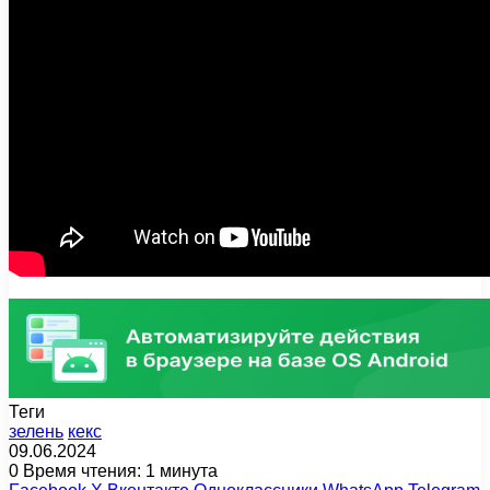
Теги
зелень
кекс
09.06.2024
0
Время чтения: 1 минута