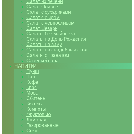
Салат из печени
Салат Оливье
Салат с сухариками
Салат с сыром
Салат с черносливом
Салат Цезарь
Салаты без майонеза
Салаты на День Рождения
Салаты на зиму
Салаты на свадебный стол
Салаты с гранатом
Слоеный салат
НАПИТКИ
Пунш
Чай
Кофе
Квас
Морс
Сбитень
Кисель
Компоты
Фруктовые
Лимонад
Газированные
Соки