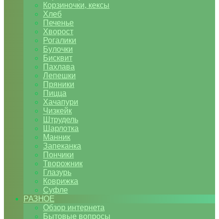
Корзиночки, кексы
Хлеб
Печенье
Хворост
Рогалики
Булочки
Бисквит
Пахлава
Лепешки
Пряники
Пицца
Хачапури
Чизкейк
Штрудель
Шарлотка
Манник
Запеканка
Пончики
Творожник
Глазурь
Коврижка
Суфле
РАЗНОЕ
Обзор интернета
Бытовые вопросы