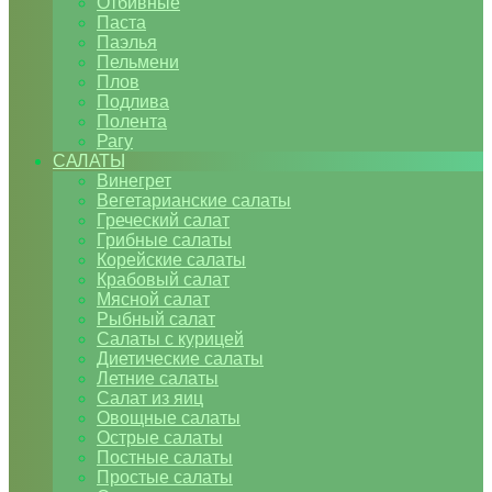
Отбивные
Паста
Паэлья
Пельмени
Плов
Подлива
Полента
Рагу
САЛАТЫ
Винегрет
Вегетарианские салаты
Греческий салат
Грибные салаты
Корейские салаты
Крабовый салат
Мясной салат
Рыбный салат
Салаты с курицей
Диетические салаты
Летние салаты
Салат из яиц
Овощные салаты
Острые салаты
Постные салаты
Простые салаты