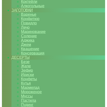
Коктейли
Алкогольные
ЗАГОТОВКИ
Варенье
Конфитюр
Повидло
Лечо
Маринование
Соление
Аджика
Джем
Квашение
Консервация
ДЕСЕРТЫ
Безе
Желе
Зефир
Ириски
Конфеты
Кутья
Мармелад
Мороженое
Муссы
Пастила
Пудинг