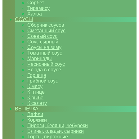
Сорбет
Тирамису
Халва
СОУСЫ
Сборник соусов
Сметанный соус
Соевый соус
Соус сырный
Соусы на зиму
Томатный соус
Маринады
Чесночный соус
Блюда в соусе
Горчица
Грибной соус
К мясу
К птице
К рыбе
К салату
ВЫПЕЧКА
Вафли
Коржики
Пироги, беляши, чебуреки
Блины, оладьи, сырники
Торты, пирожные